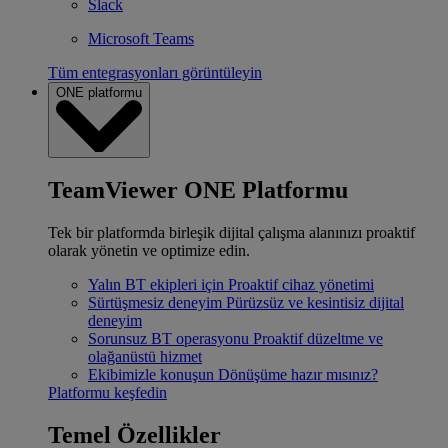
Slack
Microsoft Teams
Tüm entegrasyonları görüntüleyin
ONE platformu
TeamViewer ONE Platformu
Tek bir platformda birleşik dijital çalışma alanınızı proaktif
olarak yönetin ve optimize edin.
Yalın BT ekipleri için
Proaktif cihaz yönetimi
Sürtüşmesiz deneyim
Pürüzsüz ve kesintisiz dijital
deneyim
Sorunsuz BT operasyonu
Proaktif düzeltme ve
olağanüstü hizmet
Ekibimizle konuşun
Dönüşüme hazır mısınız?
Platformu keşfedin
Temel Özellikler