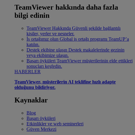
TeamViewer hakkında daha fazla
bilgi edinin
TeamViewer Hakkında
Güvenli şekilde bağlantılı
kişiler, yerler ve nesneler.
İş ortağımız olun
Global iş ortağı programı TeamUP’a
katılın.
Destek ekibine ulaşın
Destek makalelerinde gezinin
veya ekibimize ulaşın.
Başarı öyküleri
TeamViewer müşterilerinin elde ettikleri
sonuçları keşfedin.
HABERLER
TeamViewer, müşterilerin AI teklifine hızlı adapte
olduğunu bildiriyor.
Kaynaklar
Blog
Başarı öyküleri
Etkinlikler ve web seminerleri
Güven Merkezi