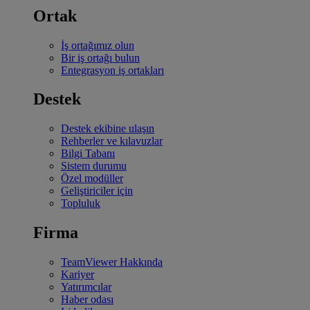
Ortak
İş ortağımız olun
Bir iş ortağı bulun
Entegrasyon iş ortakları
Destek
Destek ekibine ulaşın
Rehberler ve kılavuzlar
Bilgi Tabanı
Sistem durumu
Özel modüller
Geliştiriciler için
Topluluk
Firma
TeamViewer Hakkında
Kariyer
Yatırımcılar
Haber odası