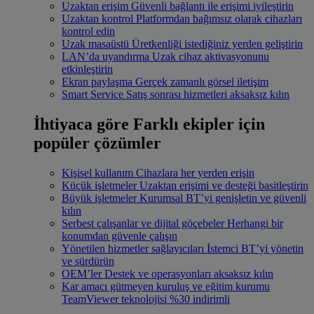
Uzaktan erişim
Güvenli bağlantı ile erişimi iyileştirin
Uzaktan kontrol
Platformdan bağımsız olarak cihazları
kontrol edin
Uzak masaüstü
Üretkenliği istediğiniz yerden geliştirin
LAN’da uyandırma
Uzak cihaz aktivasyonunu
etkinleştirin
Ekran paylaşma
Gerçek zamanlı görsel iletişim
Smart Service
Satış sonrası hizmetleri aksaksız kılın
İhtiyaca göre
Farklı ekipler için
popüler çözümler
Kişisel kullanım
Cihazlara her yerden erişin
Küçük işletmeler
Uzaktan erişimi ve desteği basitleştirin
Büyük işletmeler
Kurumsal BT’yi genişletin ve güvenli
kılın
Serbest çalışanlar ve dijital göçebeler
Herhangi bir
konumdan güvenle çalışın
Yönetilen hizmetler sağlayıcıları
İstemci BT’yi yönetin
ve sürdürün
OEM’ler
Destek ve operasyonları aksaksız kılın
Kar amacı gütmeyen kuruluş ve eğitim kurumu
TeamViewer teknolojisi %30 indirimli