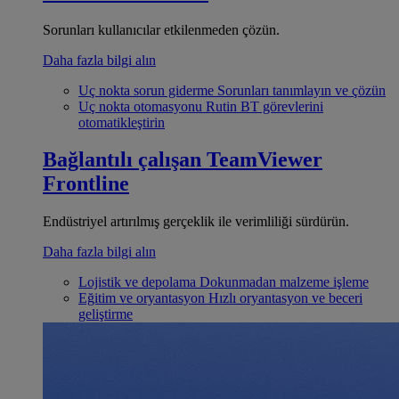
Sorunları kullanıcılar etkilenmeden çözün.
Daha fazla bilgi alın
Uç nokta sorun giderme
Sorunları tanımlayın ve çözün
Uç nokta otomasyonu
Rutin BT görevlerini
otomatikleştirin
Bağlantılı çalışan
TeamViewer
Frontline
Endüstriyel artırılmış gerçeklik ile verimliliği sürdürün.
Daha fazla bilgi alın
Lojistik ve depolama
Dokunmadan malzeme işleme
Eğitim ve oryantasyon
Hızlı oryantasyon ve beceri
geliştirme