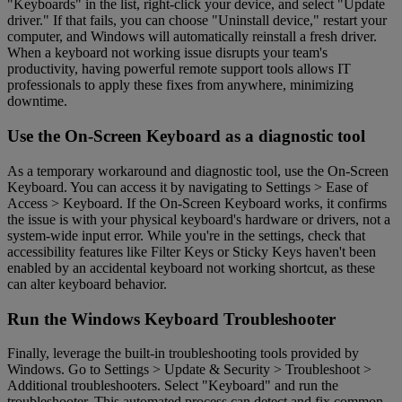
"Keyboards" in the list, right-click your device, and select "Update
driver." If that fails, you can choose "Uninstall device," restart your
computer, and Windows will automatically reinstall a fresh driver.
When a keyboard not working issue disrupts your team's
productivity, having powerful remote support tools allows IT
professionals to apply these fixes from anywhere, minimizing
downtime.
Use the On-Screen Keyboard as a diagnostic tool
As a temporary workaround and diagnostic tool, use the On-Screen
Keyboard. You can access it by navigating to Settings > Ease of
Access > Keyboard. If the On-Screen Keyboard works, it confirms
the issue is with your physical keyboard's hardware or drivers, not a
system-wide input error. While you're in the settings, check that
accessibility features like Filter Keys or Sticky Keys haven't been
enabled by an accidental keyboard not working shortcut, as these
can alter keyboard behavior.
Run the Windows Keyboard Troubleshooter
Finally, leverage the built-in troubleshooting tools provided by
Windows. Go to Settings > Update & Security > Troubleshoot >
Additional troubleshooters. Select "Keyboard" and run the
troubleshooter. This automated process can detect and fix common