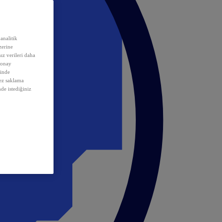
analitik
erine
ız verileri daha
 onay
inde
rez saklama
nde istediğiniz