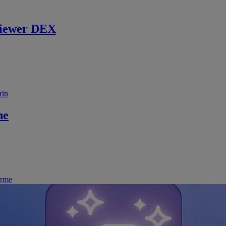
iewer DEX
rin
ne
irme