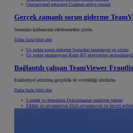
Operasyonel teknoloji
Uzaktan atölye erişimi
Gerçek zamanlı sorun giderme
TeamV
Sorunları kullanıcılar etkilenmeden çözün.
Daha fazla bilgi alın
Uç nokta sorun giderme
Sorunları tanımlayın ve çözün
Uç nokta otomasyonu
Rutin BT görevlerini otomatikleşti
Bağlantılı çalışan
TeamViewer Frontli
Endüstriyel artırılmış gerçeklik ile verimliliği sürdürün.
Daha fazla bilgi alın
Lojistik ve depolama
Dokunmadan malzeme işleme
Eğitim ve oryantasyon
Hızlı oryantasyon ve beceri gelişt