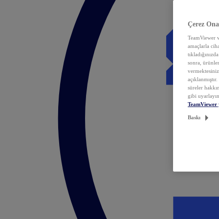
Çerez Ona
TeamViewer ve
amaçlarla ciha
tıkladığınızda
sonra, ürünle
vermektesiniz.
açıklanmıştır
süreler hakkın
gibi uyarlayın
TeamViewer 
Baskı