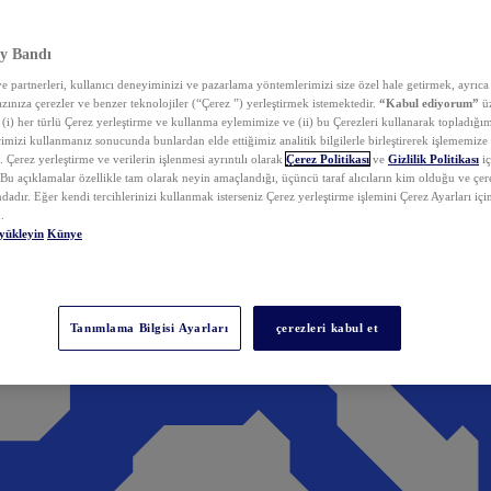
y Bandı
 partnerleri, kullanıcı deneyiminizi ve pazarlama yöntemlerimizi size özel hale getirmek, ayrıca 
zınıza çerezler ve benzer teknolojiler (“Çerez ”) yerleştirmek istemektedir.
“Kabul ediyorum”
üz
 (i) her türlü Çerez yerleştirme ve kullanma eylemimize ve (ii) bu Çerezleri kullanarak topladığım
rimizi kullanmanız sonucunda bunlardan elde ettiğimiz analitik bilgilerle birleştirerek işlememize
 Çerez yerleştirme ve verilerin işlenmesi ayrıntılı olarak
Çerez Politikası
ve
Gizlilik Politikası
iç
. Bu açıklamalar özellikle tam olarak neyin amaçlandığı, üçüncü taraf alıcıların kim olduğu ve çe
dadır. Eğer kendi tercihlerinizi kullanmak isterseniz Çerez yerleştirme işlemini Çerez Ayarları içi
.
yükleyin
Künye
Tanımlama Bilgisi Ayarları
çerezleri kabul et