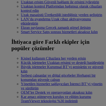
Uzaktan erişim
Güvenli bağlantı ile erişimi iyileştirin
Uzaktan kontrol
Platformdan bağımsız olarak cihazları
kontrol edin
Uzak masaüstü
Üretkenliği istediğiniz yerden geliştirin
LAN’da uyandırma
Uzak cihaz aktivasyonunu
etkinleştirin
Ekran paylaşma
Gerçek zamanlı görsel iletişim
Smart Service
Satış sonrası hizmetleri aksaksız kılın
İhtiyaca göre
Farklı ekipler için
popüler çözümler
Kişisel kullanım
Cihazlara her yerden erişin
Küçük işletmeler
Uzaktan erişimi ve desteği basitleştirin
Büyük işletmeler
Kurumsal BT’yi genişletin ve güvenli
kılın
Serbest çalışanlar ve dijital göçebeler
Herhangi bir
konumdan güvenle çalışın
Yönetilen hizmetler sağlayıcıları
İstemci BT’yi yönetin
ve sürdürün
OEM’ler
Destek ve operasyonları aksaksız kılın
Kar amacı gütmeyen kuruluş ve eğitim kurumu
TeamViewer teknolojisi %30 indirimli