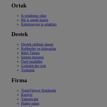
Ortak
İş ortağımız olun
Bir iş ortağı bulun
Entegrasyon iş ortakları
Destek
Destek ekibine ulaşın
Rehberler ve kılavuzlar
Bilgi Tabanı
Sistem durumu
Özel modüller
Geliştiriciler için
Topluluk
Firma
TeamViewer Hakkında
Kariyer
Yatırımcılar
Haber odası