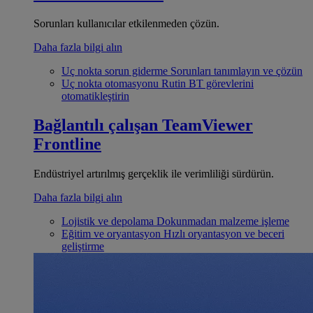
Sorunları kullanıcılar etkilenmeden çözün.
Daha fazla bilgi alın
Uç nokta sorun giderme
Sorunları tanımlayın ve çözün
Uç nokta otomasyonu
Rutin BT görevlerini
otomatikleştirin
Bağlantılı çalışan
TeamViewer
Frontline
Endüstriyel artırılmış gerçeklik ile verimliliği sürdürün.
Daha fazla bilgi alın
Lojistik ve depolama
Dokunmadan malzeme işleme
Eğitim ve oryantasyon
Hızlı oryantasyon ve beceri
geliştirme