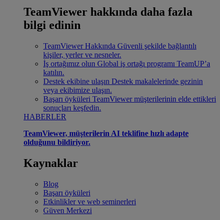
TeamViewer hakkında daha fazla
bilgi edinin
TeamViewer Hakkında
Güvenli şekilde bağlantılı
kişiler, yerler ve nesneler.
İş ortağımız olun
Global iş ortağı programı TeamUP’a
katılın.
Destek ekibine ulaşın
Destek makalelerinde gezinin
veya ekibimize ulaşın.
Başarı öyküleri
TeamViewer müşterilerinin elde ettikleri
sonuçları keşfedin.
HABERLER
TeamViewer, müşterilerin AI teklifine hızlı adapte
olduğunu bildiriyor.
Kaynaklar
Blog
Başarı öyküleri
Etkinlikler ve web seminerleri
Güven Merkezi