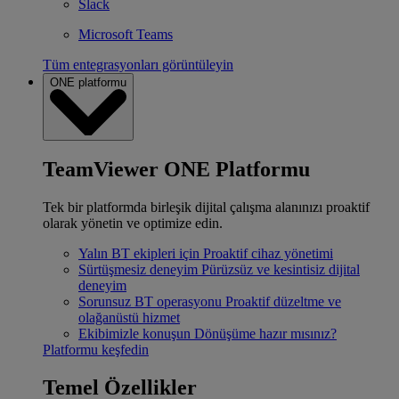
Slack
Microsoft Teams
Tüm entegrasyonları görüntüleyin
ONE platformu
TeamViewer ONE Platformu
Tek bir platformda birleşik dijital çalışma alanınızı proaktif
olarak yönetin ve optimize edin.
Yalın BT ekipleri için
Proaktif cihaz yönetimi
Sürtüşmesiz deneyim
Pürüzsüz ve kesintisiz dijital
deneyim
Sorunsuz BT operasyonu
Proaktif düzeltme ve
olağanüstü hizmet
Ekibimizle konuşun
Dönüşüme hazır mısınız?
Platformu keşfedin
Temel Özellikler