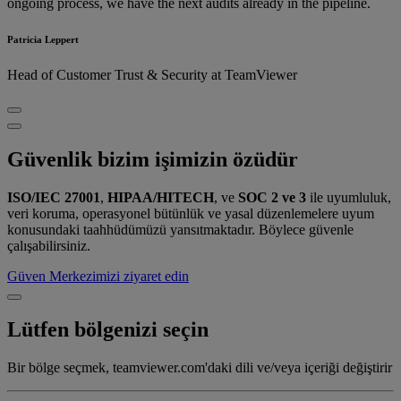
ongoing process, we have the next audits already in the pipeline.
Patricia Leppert
Head of Customer Trust & Security at TeamViewer
Güvenlik bizim işimizin özüdür
ISO/IEC 27001
,
HIPAA/HITECH
, ve
SOC 2 ve 3
ile uyumluluk,
veri koruma, operasyonel bütünlük ve yasal düzenlemelere uyum
konusundaki taahhüdümüzü yansıtmaktadır. Böylece güvenle
çalışabilirsiniz.
Güven Merkezimizi ziyaret edin
Lütfen bölgenizi seçin
Bir bölge seçmek, teamviewer.com'daki dili ve/veya içeriği değiştirir