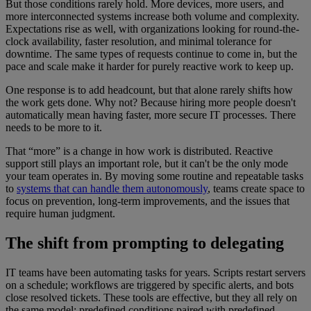
But those conditions rarely hold. More devices, more users, and
more interconnected systems increase both volume and complexity.
Expectations rise as well, with organizations looking for round-the-
clock availability, faster resolution, and minimal tolerance for
downtime. The same types of requests continue to come in, but the
pace and scale make it harder for purely reactive work to keep up.
One response is to add headcount, but that alone rarely shifts how
the work gets done. Why not? Because hiring more people doesn't
automatically mean having faster, more secure IT processes. There
needs to be more to it.
That “more” is a change in how work is distributed. Reactive
support still plays an important role, but it can't be the only mode
your team operates in. By moving some routine and repeatable tasks
to
systems that can handle them autonomously
, teams create space to
focus on prevention, long-term improvements, and the issues that
require human judgment.
The shift from prompting to delegating
IT teams have been automating tasks for years. Scripts restart servers
on a schedule; workflows are triggered by specific alerts, and bots
close resolved tickets. These tools are effective, but they all rely on
the same model: predefined conditions paired with predefined