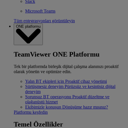
Slack
Microsoft Teams
Tüm entegrasyonları görüntüleyin
ONE platformu
TeamViewer ONE Platformu
Tek bir platformda birleşik dijital çalışma alanınızı proaktif
olarak yönetin ve optimize edin.
Yalın BT ekipleri için
Proaktif cihaz yönetimi
Sürtüşmesiz deneyim
Pürüzsüz ve kesintisiz dijital
deneyim
Sorunsuz BT operasyonu
Proaktif düzeltme ve
olağanüstü hizmet
Ekibimizle konuşun
Dönüşüme hazır mısınız?
Platformu keşfedin
Temel Özellikler