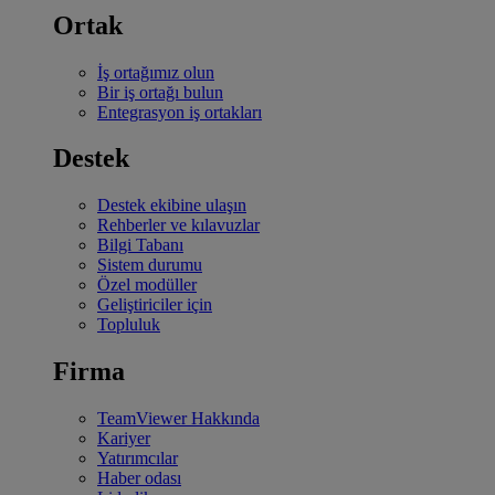
Ortak
İş ortağımız olun
Bir iş ortağı bulun
Entegrasyon iş ortakları
Destek
Destek ekibine ulaşın
Rehberler ve kılavuzlar
Bilgi Tabanı
Sistem durumu
Özel modüller
Geliştiriciler için
Topluluk
Firma
TeamViewer Hakkında
Kariyer
Yatırımcılar
Haber odası