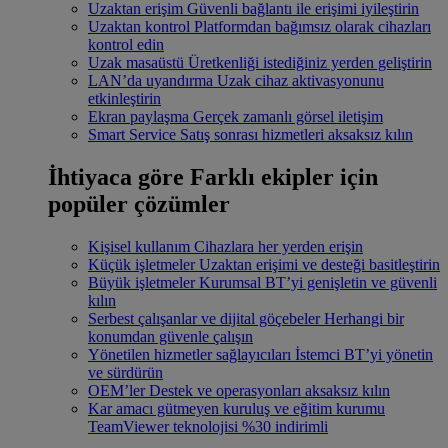
Uzaktan erişim
Güvenli bağlantı ile erişimi iyileştirin
Uzaktan kontrol
Platformdan bağımsız olarak cihazları
kontrol edin
Uzak masaüstü
Üretkenliği istediğiniz yerden geliştirin
LAN’da uyandırma
Uzak cihaz aktivasyonunu
etkinleştirin
Ekran paylaşma
Gerçek zamanlı görsel iletişim
Smart Service
Satış sonrası hizmetleri aksaksız kılın
İhtiyaca göre
Farklı ekipler için
popüler çözümler
Kişisel kullanım
Cihazlara her yerden erişin
Küçük işletmeler
Uzaktan erişimi ve desteği basitleştirin
Büyük işletmeler
Kurumsal BT’yi genişletin ve güvenli
kılın
Serbest çalışanlar ve dijital göçebeler
Herhangi bir
konumdan güvenle çalışın
Yönetilen hizmetler sağlayıcıları
İstemci BT’yi yönetin
ve sürdürün
OEM’ler
Destek ve operasyonları aksaksız kılın
Kar amacı gütmeyen kuruluş ve eğitim kurumu
TeamViewer teknolojisi %30 indirimli