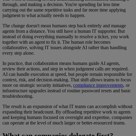
through, and making a decision. You're spending far less time
carrying out the same repetitive tasks and far more time applying
judgment to what actually needs to happen.
The change doesn't mean humans step back entirely and manage
agents from a distance. You still have a human IT supporter. But
instead of doing everything manually to resolve a ticket, you work
together with an agent to fix it. The human role becomes
collaborative, solving IT issues alongside AI rather than handling
every step alone.
In practice, that collaboration means humans guide AI agents,
review their actions, and step in when judgment calls are required.
AI can handle execution at speed, but people remain responsible for
context, risk, and decision-making. That shift allows teams to focus
more on strategic security initiatives,
compliance improvements
, or
infrastructure upgrades instead of routine password resets and basic
troubleshooting.
The result is an expansion of what IT teams can accomplish without
expanding their headcount. By offloading repetitive work to agents
and keeping humans focused on oversight and expertise, companies
can operate at the level of much larger or better-resourced teams.
What can companies delegate first?