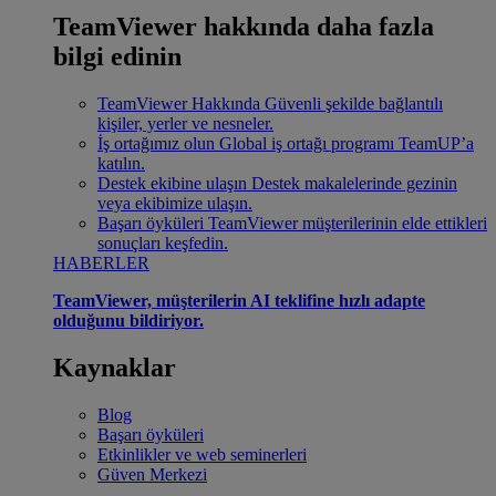
TeamViewer hakkında daha fazla
bilgi edinin
TeamViewer Hakkında
Güvenli şekilde bağlantılı
kişiler, yerler ve nesneler.
İş ortağımız olun
Global iş ortağı programı TeamUP’a
katılın.
Destek ekibine ulaşın
Destek makalelerinde gezinin
veya ekibimize ulaşın.
Başarı öyküleri
TeamViewer müşterilerinin elde ettikleri
sonuçları keşfedin.
HABERLER
TeamViewer, müşterilerin AI teklifine hızlı adapte
olduğunu bildiriyor.
Kaynaklar
Blog
Başarı öyküleri
Etkinlikler ve web seminerleri
Güven Merkezi