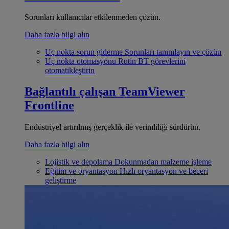
Sorunları kullanıcılar etkilenmeden çözün.
Daha fazla bilgi alın
Uç nokta sorun giderme
Sorunları tanımlayın ve çözün
Uç nokta otomasyonu
Rutin BT görevlerini
otomatikleştirin
Bağlantılı çalışan
TeamViewer
Frontline
Endüstriyel artırılmış gerçeklik ile verimliliği sürdürün.
Daha fazla bilgi alın
Lojistik ve depolama
Dokunmadan malzeme işleme
Eğitim ve oryantasyon
Hızlı oryantasyon ve beceri
geliştirme