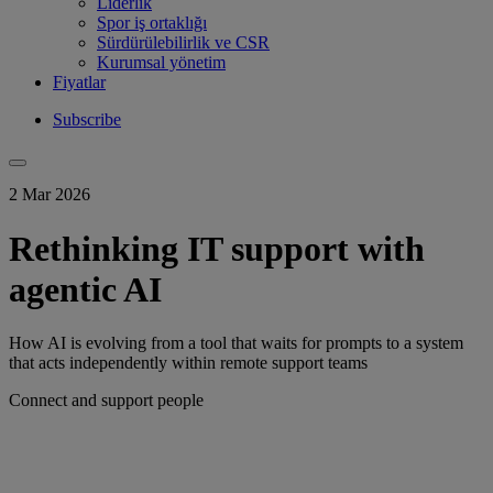
Liderlik
Spor iş ortaklığı
Sürdürülebilirlik ve CSR
Kurumsal yönetim
Fiyatlar
Subscribe
2 Mar 2026
Rethinking IT support with
agentic AI
How AI is evolving from a tool that waits for prompts to a system
that acts independently within remote support teams
Connect and support people