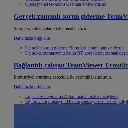
Operasyonel teknoloji
Uzaktan atölye erişimi
Gerçek zamanlı sorun giderme
TeamV
Sorunları kullanıcılar etkilenmeden çözün.
Daha fazla bilgi alın
Uç nokta sorun giderme
Sorunları tanımlayın ve çözün
Uç nokta otomasyonu
Rutin BT görevlerini otomatikleşti
Bağlantılı çalışan
TeamViewer Frontli
Endüstriyel artırılmış gerçeklik ile verimliliği sürdürün.
Daha fazla bilgi alın
Lojistik ve depolama
Dokunmadan malzeme işleme
Eğitim ve oryantasyon
Hızlı oryantasyon ve beceri gelişt