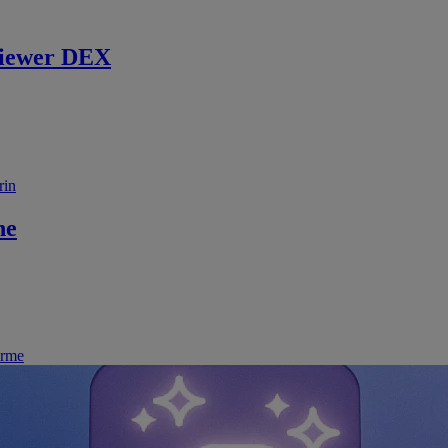
iewer DEX
rin
ne
irme