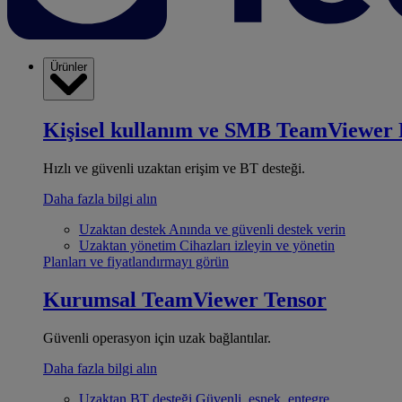
Ürünler
Kişisel kullanım ve SMB
TeamViewer 
Hızlı ve güvenli uzaktan erişim ve BT desteği.
Daha fazla bilgi alın
Uzaktan destek
Anında ve güvenli destek verin
Uzaktan yönetim
Cihazları izleyin ve yönetin
Planları ve fiyatlandırmayı görün
Kurumsal
TeamViewer Tensor
Güvenli operasyon için uzak bağlantılar.
Daha fazla bilgi alın
Uzaktan BT desteği
Güvenli, esnek, entegre