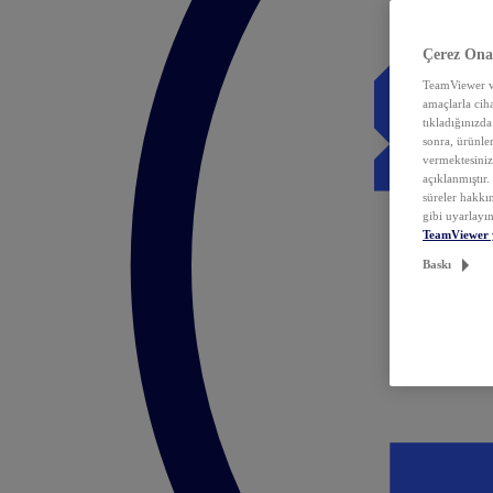
Çerez Ona
TeamViewer ve
amaçlarla ciha
tıkladığınızda
sonra, ürünle
vermektesiniz.
açıklanmıştır
süreler hakkın
gibi uyarlayın
TeamViewer 
Baskı