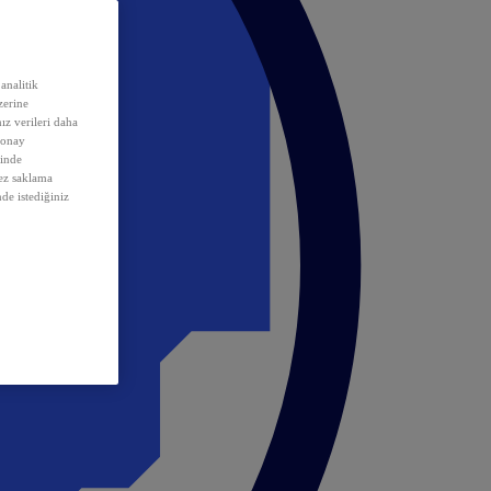
analitik
erine
ız verileri daha
 onay
inde
rez saklama
nde istediğiniz