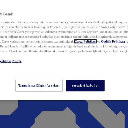
y Bandı
 partnerleri, kullanıcı deneyiminizi ve pazarlama yöntemlerimizi size özel hale getirmek, ayrıca 
zınıza çerezler ve benzer teknolojiler (“Çerez ”) yerleştirmek istemektedir.
“Kabul ediyorum”
üz
 (i) her türlü Çerez yerleştirme ve kullanma eylemimize ve (ii) bu Çerezleri kullanarak topladığım
rimizi kullanmanız sonucunda bunlardan elde ettiğimiz analitik bilgilerle birleştirerek işlememize
 Çerez yerleştirme ve verilerin işlenmesi ayrıntılı olarak
Çerez Politikası
ve
Gizlilik Politikası
iç
. Bu açıklamalar özellikle tam olarak neyin amaçlandığı, üçüncü taraf alıcıların kim olduğu ve çe
dadır. Eğer kendi tercihlerinizi kullanmak isterseniz Çerez yerleştirme işlemini Çerez Ayarları içi
.
yükleyin
Künye
Tanımlama Bilgisi Ayarları
çerezleri kabul et