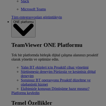
Slack
Microsoft Teams
Tüm entegrasyonları görüntüleyin
ONE platformu
TeamViewer ONE Platformu
Tek bir platformda birleşik dijital çalışma alanınızı proaktif
olarak yönetin ve optimize edin.
Yalın BT ekipleri için
Proaktif cihaz yönetimi
Sürtüşmesiz deneyim
Pürüzsüz ve kesintisiz dijital
deneyim
Sorunsuz BT operasyonu
Proaktif düzeltme ve
olağanüstü hizmet
Ekibimizle konuşun
Dönüşüme hazır mısınız?
Platformu keşfedin
Temel Özellikler