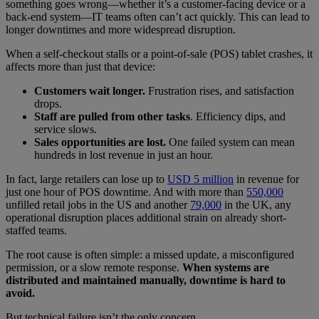
something goes wrong—whether it’s a customer-facing device or a
back-end system—IT teams often can’t act quickly. This can lead to
longer downtimes and more widespread disruption.
When a self-checkout stalls or a point-of-sale (POS) tablet crashes, it
affects more than just that device:
Customers wait longer.
Frustration rises, and satisfaction
drops.
Staff are pulled from other tasks
. Efficiency dips, and
service slows.
Sales opportunities are lost.
One failed system can mean
hundreds in lost revenue in just an hour.
In fact, large retailers can lose up to
USD 5 million
in revenue for
just one hour of POS downtime. And with more than
550,000
unfilled retail jobs in the US and another
79,000
in the UK, any
operational disruption places additional strain on already short-
staffed teams.
The root cause is often simple: a missed update, a misconfigured
permission, or a slow remote response.
When systems are
distributed and maintained manually, downtime is hard to
avoid.
But technical failure isn’t the only concern.