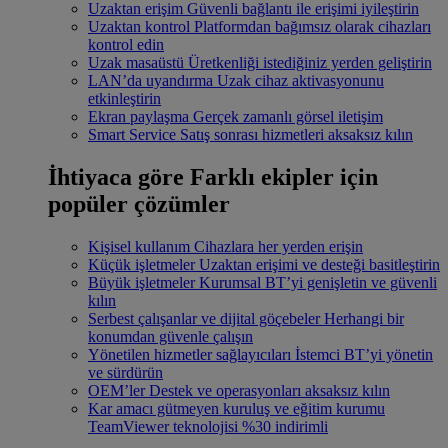
Uzaktan erişim
Güvenli bağlantı ile erişimi iyileştirin
Uzaktan kontrol
Platformdan bağımsız olarak cihazları
kontrol edin
Uzak masaüstü
Üretkenliği istediğiniz yerden geliştirin
LAN’da uyandırma
Uzak cihaz aktivasyonunu
etkinleştirin
Ekran paylaşma
Gerçek zamanlı görsel iletişim
Smart Service
Satış sonrası hizmetleri aksaksız kılın
İhtiyaca göre
Farklı ekipler için
popüler çözümler
Kişisel kullanım
Cihazlara her yerden erişin
Küçük işletmeler
Uzaktan erişimi ve desteği basitleştirin
Büyük işletmeler
Kurumsal BT’yi genişletin ve güvenli
kılın
Serbest çalışanlar ve dijital göçebeler
Herhangi bir
konumdan güvenle çalışın
Yönetilen hizmetler sağlayıcıları
İstemci BT’yi yönetin
ve sürdürün
OEM’ler
Destek ve operasyonları aksaksız kılın
Kar amacı gütmeyen kuruluş ve eğitim kurumu
TeamViewer teknolojisi %30 indirimli