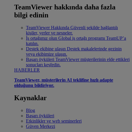
TeamViewer hakkında daha fazla
bilgi edinin
TeamViewer Hakkında
Güvenli şekilde bağlantılı
kişiler, yerler ve nesneler.
İş ortağımız olun
Global iş ortağı programı TeamUP’a
katılın.
Destek ekibine ulaşın
Destek makalelerinde gezinin
veya ekibimize ulaşın.
Başarı öyküleri
TeamViewer müşterilerinin elde ettikleri
sonuçları keşfedin.
HABERLER
TeamViewer, müşterilerin AI teklifine hızlı adapte
olduğunu bildiriyor.
Kaynaklar
Blog
Başarı öyküleri
Etkinlikler ve web seminerleri
Güven Merkezi