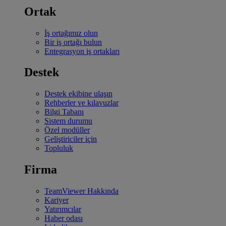
Ortak
İş ortağımız olun
Bir iş ortağı bulun
Entegrasyon iş ortakları
Destek
Destek ekibine ulaşın
Rehberler ve kılavuzlar
Bilgi Tabanı
Sistem durumu
Özel modüller
Geliştiriciler için
Topluluk
Firma
TeamViewer Hakkında
Kariyer
Yatırımcılar
Haber odası