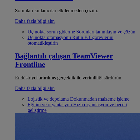
Sorunları kullanıcılar etkilenmeden çözün.
Daha fazla bilgi alın
Uç nokta sorun giderme
Sorunları tanımlayın ve çözün
Uç nokta otomasyonu
Rutin BT görevlerini
otomatikleştirin
Bağlantılı çalışan
TeamViewer
Frontline
Endüstriyel artırılmış gerçeklik ile verimliliği sürdürün.
Daha fazla bilgi alın
Lojistik ve depolama
Dokunmadan malzeme işleme
Eğitim ve oryantasyon
Hızlı oryantasyon ve beceri
geliştirme