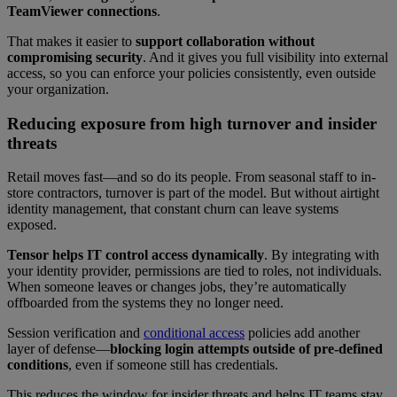
TeamViewer connections
.
That makes it easier to
support collaboration without
compromising security
. And it gives you full visibility into external
access, so you can enforce your policies consistently, even outside
your organization.
Reducing exposure from high turnover and insider
threats
Retail moves fast—and so do its people. From seasonal staff to in-
store contractors, turnover is part of the model. But without airtight
identity management, that constant churn can leave systems
exposed.
Tensor helps IT control access dynamically
. By integrating with
your identity provider, permissions are tied to roles, not individuals.
When someone leaves or changes jobs, they’re automatically
offboarded from the systems they no longer need.
Session verification and
conditional access
policies add another
layer of defense—
blocking login attempts outside of pre-defined
conditions
, even if someone still has credentials.
This reduces the window for insider threats and helps IT teams stay