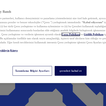
y Bandı
 partnerleri, kullanıcı deneyiminizi ve pazarlama yöntemlerimizi size özel hale getirmek, ayrıca 
zınıza çerezler ve benzer teknolojiler (“Çerez ”) yerleştirmek istemektedir.
“Kabul ediyorum”
üz
 (i) her türlü Çerez yerleştirme ve kullanma eylemimize ve (ii) bu Çerezleri kullanarak topladığım
rimizi kullanmanız sonucunda bunlardan elde ettiğimiz analitik bilgilerle birleştirerek işlememize
 Çerez yerleştirme ve verilerin işlenmesi ayrıntılı olarak
Çerez Politikası
ve
Gizlilik Politikası
iç
. Bu açıklamalar özellikle tam olarak neyin amaçlandığı, üçüncü taraf alıcıların kim olduğu ve çe
dadır. Eğer kendi tercihlerinizi kullanmak isterseniz Çerez yerleştirme işlemini Çerez Ayarları içi
.
yükleyin
Künye
Tanımlama Bilgisi Ayarları
çerezleri kabul et