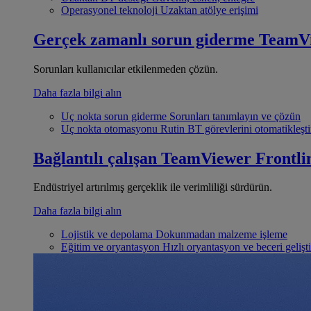
Operasyonel teknoloji
Uzaktan atölye erişimi
Gerçek zamanlı sorun giderme
TeamV
Sorunları kullanıcılar etkilenmeden çözün.
Daha fazla bilgi alın
Uç nokta sorun giderme
Sorunları tanımlayın ve çözün
Uç nokta otomasyonu
Rutin BT görevlerini otomatikleşti
Bağlantılı çalışan
TeamViewer Frontli
Endüstriyel artırılmış gerçeklik ile verimliliği sürdürün.
Daha fazla bilgi alın
Lojistik ve depolama
Dokunmadan malzeme işleme
Eğitim ve oryantasyon
Hızlı oryantasyon ve beceri gelişt