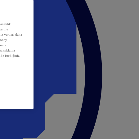
analitik
erine
ız verileri daha
 onay
inde
rez saklama
nde istediğiniz