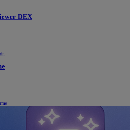
iewer DEX
rin
ne
irme