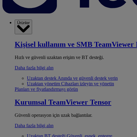
Ürünler
Kişisel kullanım ve SMB
TeamViewer 
Hızlı ve güvenli uzaktan erişim ve BT desteği.
Daha fazla bilgi alın
Uzaktan destek
Anında ve güvenli destek verin
Uzaktan yönetim
Cihazları izleyin ve yönetin
Planları ve fiyatlandırmayı görün
Kurumsal
TeamViewer Tensor
Güvenli operasyon için uzak bağlantılar.
Daha fazla bilgi alın
Uzaktan BT desteği
Güvenli, esnek, entegre