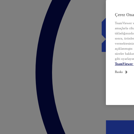
Çerez Ona
TeamViewer ve
amaçlarla ciha
tıkladığınızda
sonra, ürünle
vermektesiniz.
açıklanmıştır
süreler hakkın
gibi uyarlayın
TeamViewer 
Baskı