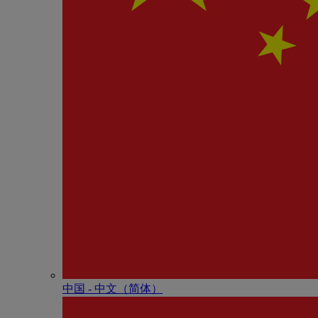
中国 - 中⽂（简体）