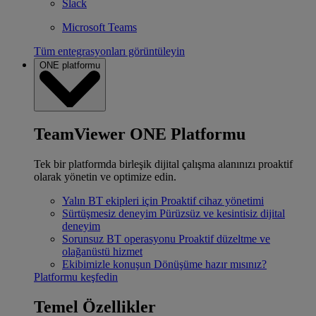
Slack
Microsoft Teams
Tüm entegrasyonları görüntüleyin
ONE platformu
TeamViewer ONE Platformu
Tek bir platformda birleşik dijital çalışma alanınızı proaktif
olarak yönetin ve optimize edin.
Yalın BT ekipleri için
Proaktif cihaz yönetimi
Sürtüşmesiz deneyim
Pürüzsüz ve kesintisiz dijital
deneyim
Sorunsuz BT operasyonu
Proaktif düzeltme ve
olağanüstü hizmet
Ekibimizle konuşun
Dönüşüme hazır mısınız?
Platformu keşfedin
Temel Özellikler