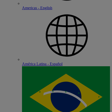
Americas - English
América Latina - Español