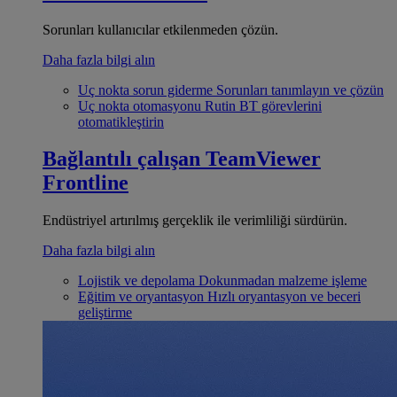
Sorunları kullanıcılar etkilenmeden çözün.
Daha fazla bilgi alın
Uç nokta sorun giderme
Sorunları tanımlayın ve çözün
Uç nokta otomasyonu
Rutin BT görevlerini
otomatikleştirin
Bağlantılı çalışan
TeamViewer
Frontline
Endüstriyel artırılmış gerçeklik ile verimliliği sürdürün.
Daha fazla bilgi alın
Lojistik ve depolama
Dokunmadan malzeme işleme
Eğitim ve oryantasyon
Hızlı oryantasyon ve beceri
geliştirme