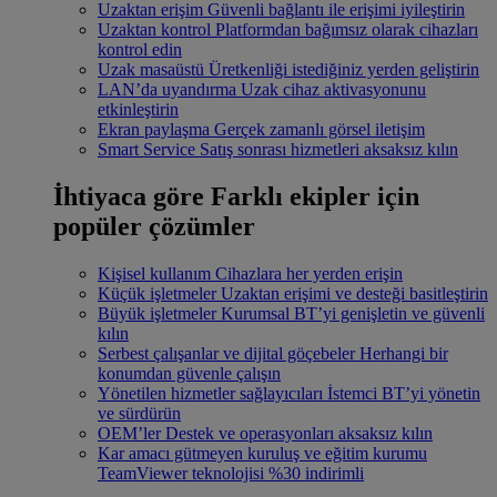
Uzaktan erişim
Güvenli bağlantı ile erişimi iyileştirin
Uzaktan kontrol
Platformdan bağımsız olarak cihazları
kontrol edin
Uzak masaüstü
Üretkenliği istediğiniz yerden geliştirin
LAN’da uyandırma
Uzak cihaz aktivasyonunu
etkinleştirin
Ekran paylaşma
Gerçek zamanlı görsel iletişim
Smart Service
Satış sonrası hizmetleri aksaksız kılın
İhtiyaca göre
Farklı ekipler için
popüler çözümler
Kişisel kullanım
Cihazlara her yerden erişin
Küçük işletmeler
Uzaktan erişimi ve desteği basitleştirin
Büyük işletmeler
Kurumsal BT’yi genişletin ve güvenli
kılın
Serbest çalışanlar ve dijital göçebeler
Herhangi bir
konumdan güvenle çalışın
Yönetilen hizmetler sağlayıcıları
İstemci BT’yi yönetin
ve sürdürün
OEM’ler
Destek ve operasyonları aksaksız kılın
Kar amacı gütmeyen kuruluş ve eğitim kurumu
TeamViewer teknolojisi %30 indirimli