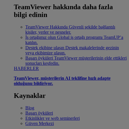
TeamViewer hakkında daha fazla
bilgi edinin
TeamViewer Hakkında
Güvenli şekilde bağlantılı
kişiler, yerler ve nesneler.
İş ortağımız olun
Global iş ortağı programı TeamUP’a
katılın.
Destek ekibine ulaşın
Destek makalelerinde gezinin
veya ekibimize ulaşın.
Başarı öyküleri
TeamViewer müşterilerinin elde ettikleri
sonuçları keşfedin.
HABERLER
TeamViewer, müşterilerin AI teklifine hızlı adapte
olduğunu bildiriyor.
Kaynaklar
Blog
Başarı öyküleri
Etkinlikler ve web seminerleri
Güven Merkezi