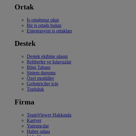
Ortak
İş ortağımız olun
Bir iş ortağı bulun
Entegrasyon iş ortakları
Destek
Destek ekibine ulaşın
Rehberler ve kılavuzlar
Bilgi Tabanı
Sistem durumu
Özel modüller
Geliştiriciler için
Topluluk
Firma
TeamViewer Hakkında
Kariyer
Yatırımcılar
Haber odası