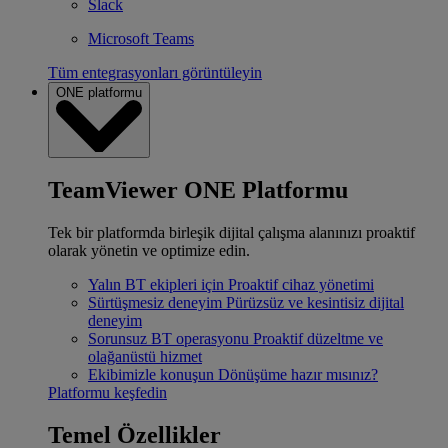
Slack
Microsoft Teams
Tüm entegrasyonları görüntüleyin
ONE platformu
TeamViewer ONE Platformu
Tek bir platformda birleşik dijital çalışma alanınızı proaktif
olarak yönetin ve optimize edin.
Yalın BT ekipleri için
Proaktif cihaz yönetimi
Sürtüşmesiz deneyim
Pürüzsüz ve kesintisiz dijital
deneyim
Sorunsuz BT operasyonu
Proaktif düzeltme ve
olağanüstü hizmet
Ekibimizle konuşun
Dönüşüme hazır mısınız?
Platformu keşfedin
Temel Özellikler