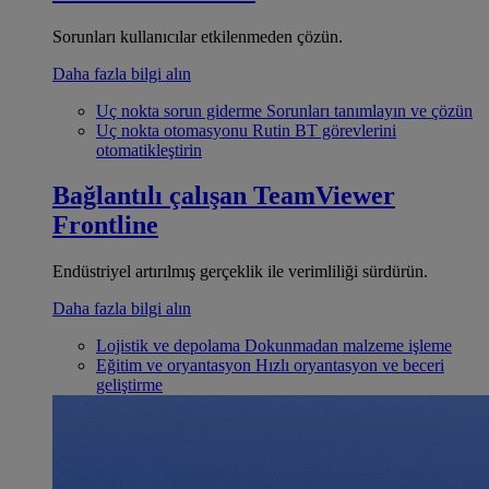
Sorunları kullanıcılar etkilenmeden çözün.
Daha fazla bilgi alın
Uç nokta sorun giderme
Sorunları tanımlayın ve çözün
Uç nokta otomasyonu
Rutin BT görevlerini
otomatikleştirin
Bağlantılı çalışan
TeamViewer
Frontline
Endüstriyel artırılmış gerçeklik ile verimliliği sürdürün.
Daha fazla bilgi alın
Lojistik ve depolama
Dokunmadan malzeme işleme
Eğitim ve oryantasyon
Hızlı oryantasyon ve beceri
geliştirme