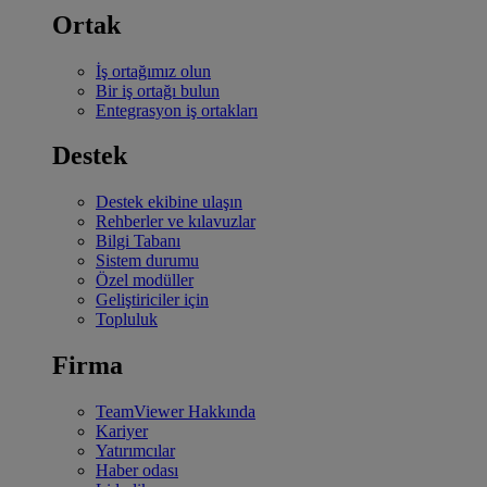
Ortak
İş ortağımız olun
Bir iş ortağı bulun
Entegrasyon iş ortakları
Destek
Destek ekibine ulaşın
Rehberler ve kılavuzlar
Bilgi Tabanı
Sistem durumu
Özel modüller
Geliştiriciler için
Topluluk
Firma
TeamViewer Hakkında
Kariyer
Yatırımcılar
Haber odası