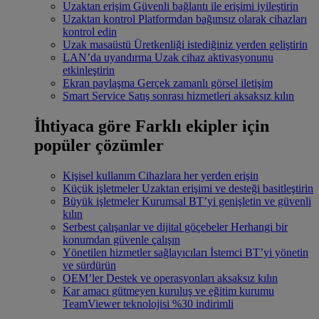
Uzaktan erişim
Güvenli bağlantı ile erişimi iyileştirin
Uzaktan kontrol
Platformdan bağımsız olarak cihazları
kontrol edin
Uzak masaüstü
Üretkenliği istediğiniz yerden geliştirin
LAN’da uyandırma
Uzak cihaz aktivasyonunu
etkinleştirin
Ekran paylaşma
Gerçek zamanlı görsel iletişim
Smart Service
Satış sonrası hizmetleri aksaksız kılın
İhtiyaca göre
Farklı ekipler için
popüler çözümler
Kişisel kullanım
Cihazlara her yerden erişin
Küçük işletmeler
Uzaktan erişimi ve desteği basitleştirin
Büyük işletmeler
Kurumsal BT’yi genişletin ve güvenli
kılın
Serbest çalışanlar ve dijital göçebeler
Herhangi bir
konumdan güvenle çalışın
Yönetilen hizmetler sağlayıcıları
İstemci BT’yi yönetin
ve sürdürün
OEM’ler
Destek ve operasyonları aksaksız kılın
Kar amacı gütmeyen kuruluş ve eğitim kurumu
TeamViewer teknolojisi %30 indirimli