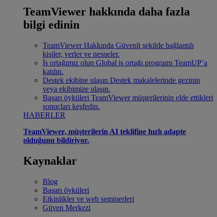
TeamViewer hakkında daha fazla
bilgi edinin
TeamViewer Hakkında
Güvenli şekilde bağlantılı
kişiler, yerler ve nesneler.
İş ortağımız olun
Global iş ortağı programı TeamUP’a
katılın.
Destek ekibine ulaşın
Destek makalelerinde gezinin
veya ekibimize ulaşın.
Başarı öyküleri
TeamViewer müşterilerinin elde ettikleri
sonuçları keşfedin.
HABERLER
TeamViewer, müşterilerin AI teklifine hızlı adapte
olduğunu bildiriyor.
Kaynaklar
Blog
Başarı öyküleri
Etkinlikler ve web seminerleri
Güven Merkezi