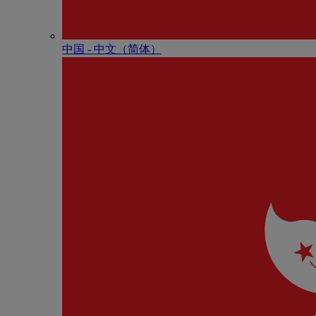
中国 - 中⽂（简体）