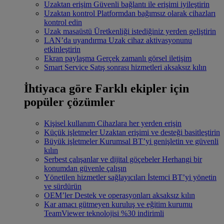
Uzaktan erişim
Güvenli bağlantı ile erişimi iyileştirin
Uzaktan kontrol
Platformdan bağımsız olarak cihazları
kontrol edin
Uzak masaüstü
Üretkenliği istediğiniz yerden geliştirin
LAN’da uyandırma
Uzak cihaz aktivasyonunu
etkinleştirin
Ekran paylaşma
Gerçek zamanlı görsel iletişim
Smart Service
Satış sonrası hizmetleri aksaksız kılın
İhtiyaca göre
Farklı ekipler için
popüler çözümler
Kişisel kullanım
Cihazlara her yerden erişin
Küçük işletmeler
Uzaktan erişimi ve desteği basitleştirin
Büyük işletmeler
Kurumsal BT’yi genişletin ve güvenli
kılın
Serbest çalışanlar ve dijital göçebeler
Herhangi bir
konumdan güvenle çalışın
Yönetilen hizmetler sağlayıcıları
İstemci BT’yi yönetin
ve sürdürün
OEM’ler
Destek ve operasyonları aksaksız kılın
Kar amacı gütmeyen kuruluş ve eğitim kurumu
TeamViewer teknolojisi %30 indirimli