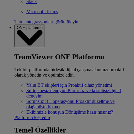
Slack
Microsoft Teams
Tüm entegrasyonları görüntüleyin
ONE platformu
TeamViewer ONE Platformu
Tek bir platformda birleşik dijital çalışma alanınızı proaktif
olarak yönetin ve optimize edin.
Yalın BT ekipleri için
Proaktif cihaz yönetimi
Sürtüşmesiz deneyim
Pürüzsüz ve kesintisiz dijital
deneyim
Sorunsuz BT operasyonu
Proaktif düzeltme ve
olağanüstü hizmet
Ekibimizle konuşun
Dönüşüme hazır mısınız?
Platformu keşfedin
Temel Özellikler