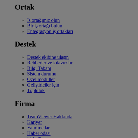
Ortak
İş ortağımız olun
Bir iş ortağı bulun
Entegrasyon iş ortakları
Destek
Destek ekibine ulaşın
Rehberler ve kılavuzlar
Bilgi Tabanı
Sistem durumu
Özel modüller
Geliştiriciler için
Topluluk
Firma
TeamViewer Hakkında
Kariyer
Yatırımcılar
Haber odası