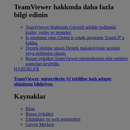
TeamViewer hakkında daha fazla
bilgi edinin
TeamViewer Hakkında
Güvenli şekilde bağlantılı
kişiler, yerler ve nesneler.
İş ortağımız olun
Global iş ortağı programı TeamUP’a
katılın.
Destek ekibine ulaşın
Destek makalelerinde gezinin
veya ekibimize ulaşın.
Başarı öyküleri
TeamViewer müşterilerinin elde ettikleri
sonuçları keşfedin.
HABERLER
TeamViewer, müşterilerin AI teklifine hızlı adapte
olduğunu bildiriyor.
Kaynaklar
Blog
Başarı öyküleri
Etkinlikler ve web seminerleri
Güven Merkezi