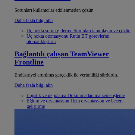
Sorunları kullanıcılar etkilenmeden çözün.
Daha fazla bilgi alın
Uç nokta sorun giderme
Sorunları tanımlayın ve çözün
Uç nokta otomasyonu
Rutin BT görevlerini
otomatikleştirin
Bağlantılı çalışan
TeamViewer
Frontline
Endüstriyel artırılmış gerçeklik ile verimliliği sürdürün.
Daha fazla bilgi alın
Lojistik ve depolama
Dokunmadan malzeme işleme
Eğitim ve oryantasyon
Hızlı oryantasyon ve beceri
geliştirme