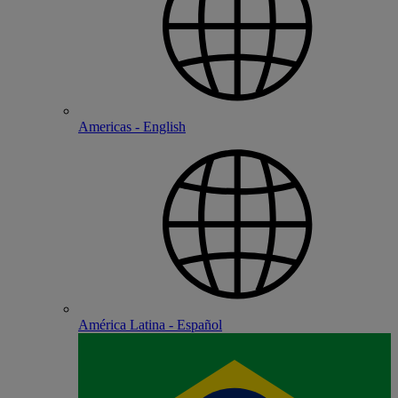
Americas - English
América Latina - Español