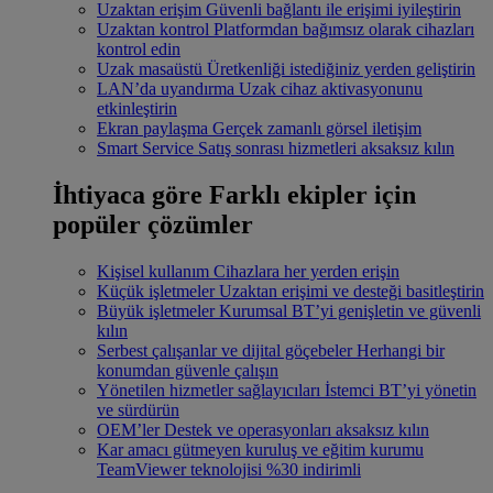
Uzaktan erişim
Güvenli bağlantı ile erişimi iyileştirin
Uzaktan kontrol
Platformdan bağımsız olarak cihazları
kontrol edin
Uzak masaüstü
Üretkenliği istediğiniz yerden geliştirin
LAN’da uyandırma
Uzak cihaz aktivasyonunu
etkinleştirin
Ekran paylaşma
Gerçek zamanlı görsel iletişim
Smart Service
Satış sonrası hizmetleri aksaksız kılın
İhtiyaca göre
Farklı ekipler için
popüler çözümler
Kişisel kullanım
Cihazlara her yerden erişin
Küçük işletmeler
Uzaktan erişimi ve desteği basitleştirin
Büyük işletmeler
Kurumsal BT’yi genişletin ve güvenli
kılın
Serbest çalışanlar ve dijital göçebeler
Herhangi bir
konumdan güvenle çalışın
Yönetilen hizmetler sağlayıcıları
İstemci BT’yi yönetin
ve sürdürün
OEM’ler
Destek ve operasyonları aksaksız kılın
Kar amacı gütmeyen kuruluş ve eğitim kurumu
TeamViewer teknolojisi %30 indirimli