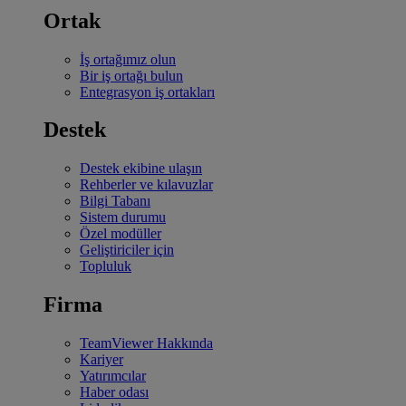
Ortak
İş ortağımız olun
Bir iş ortağı bulun
Entegrasyon iş ortakları
Destek
Destek ekibine ulaşın
Rehberler ve kılavuzlar
Bilgi Tabanı
Sistem durumu
Özel modüller
Geliştiriciler için
Topluluk
Firma
TeamViewer Hakkında
Kariyer
Yatırımcılar
Haber odası