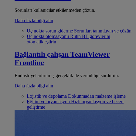
Sorunları kullanıcılar etkilenmeden çözün.
Daha fazla bilgi alın
Uç nokta sorun giderme
Sorunları tanımlayın ve çözün
Uç nokta otomasyonu
Rutin BT görevlerini
otomatikleştirin
Bağlantılı çalışan
TeamViewer
Frontline
Endüstriyel artırılmış gerçeklik ile verimliliği sürdürün.
Daha fazla bilgi alın
Lojistik ve depolama
Dokunmadan malzeme işleme
Eğitim ve oryantasyon
Hızlı oryantasyon ve beceri
geliştirme