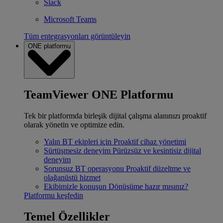
Slack
Microsoft Teams
Tüm entegrasyonları görüntüleyin
ONE platformu
TeamViewer ONE Platformu
Tek bir platformda birleşik dijital çalışma alanınızı proaktif
olarak yönetin ve optimize edin.
Yalın BT ekipleri için
Proaktif cihaz yönetimi
Sürtüşmesiz deneyim
Pürüzsüz ve kesintisiz dijital
deneyim
Sorunsuz BT operasyonu
Proaktif düzeltme ve
olağanüstü hizmet
Ekibimizle konuşun
Dönüşüme hazır mısınız?
Platformu keşfedin
Temel Özellikler