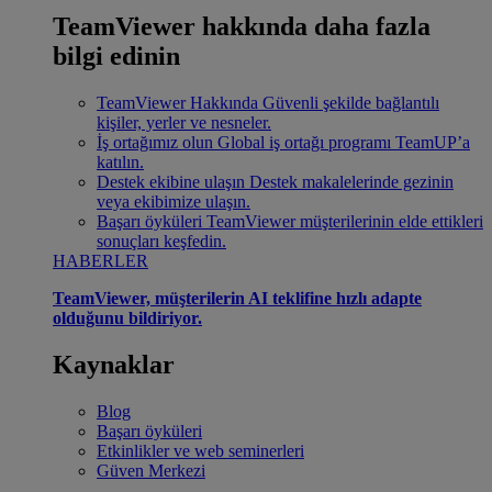
TeamViewer hakkında daha fazla
bilgi edinin
TeamViewer Hakkında
Güvenli şekilde bağlantılı
kişiler, yerler ve nesneler.
İş ortağımız olun
Global iş ortağı programı TeamUP’a
katılın.
Destek ekibine ulaşın
Destek makalelerinde gezinin
veya ekibimize ulaşın.
Başarı öyküleri
TeamViewer müşterilerinin elde ettikleri
sonuçları keşfedin.
HABERLER
TeamViewer, müşterilerin AI teklifine hızlı adapte
olduğunu bildiriyor.
Kaynaklar
Blog
Başarı öyküleri
Etkinlikler ve web seminerleri
Güven Merkezi