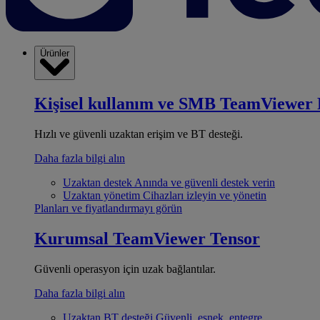
Ürünler
Kişisel kullanım ve SMB
TeamViewer 
Hızlı ve güvenli uzaktan erişim ve BT desteği.
Daha fazla bilgi alın
Uzaktan destek
Anında ve güvenli destek verin
Uzaktan yönetim
Cihazları izleyin ve yönetin
Planları ve fiyatlandırmayı görün
Kurumsal
TeamViewer Tensor
Güvenli operasyon için uzak bağlantılar.
Daha fazla bilgi alın
Uzaktan BT desteği
Güvenli, esnek, entegre