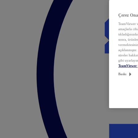
Çerez Ona
TeamViewer ve
amaçlarla ciha
tıkladığınızda
sonra, ürünle
vermektesiniz.
açıklanmıştır
süreler hakkın
gibi uyarlayın
TeamViewer 
Baskı