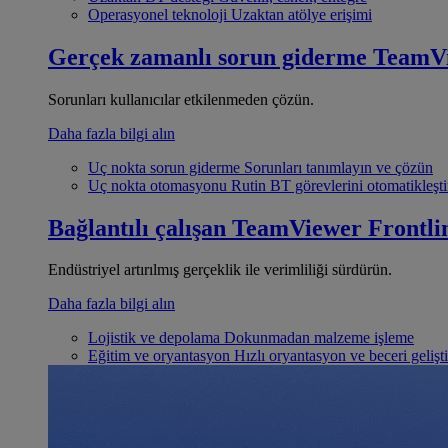
Operasyonel teknoloji
Uzaktan atölye erişimi
Gerçek zamanlı sorun giderme
TeamV
Sorunları kullanıcılar etkilenmeden çözün.
Daha fazla bilgi alın
Uç nokta sorun giderme
Sorunları tanımlayın ve çözün
Uç nokta otomasyonu
Rutin BT görevlerini otomatikleşti
Bağlantılı çalışan
TeamViewer Frontli
Endüstriyel artırılmış gerçeklik ile verimliliği sürdürün.
Daha fazla bilgi alın
Lojistik ve depolama
Dokunmadan malzeme işleme
Eğitim ve oryantasyon
Hızlı oryantasyon ve beceri gelişt