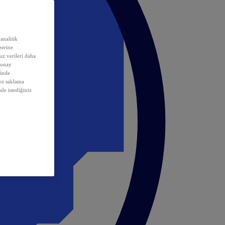
analitik
erine
ız verileri daha
 onay
inde
rez saklama
nde istediğiniz