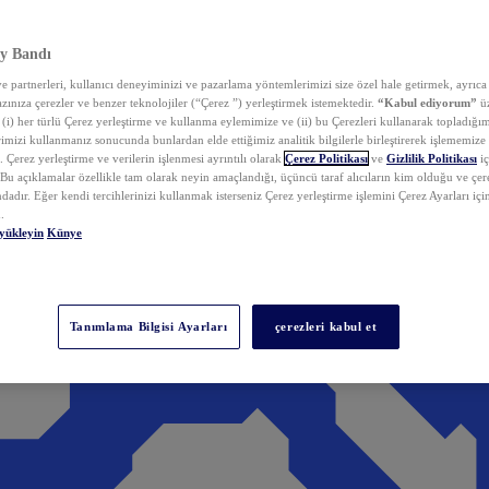
y Bandı
 partnerleri, kullanıcı deneyiminizi ve pazarlama yöntemlerimizi size özel hale getirmek, ayrıca 
zınıza çerezler ve benzer teknolojiler (“Çerez ”) yerleştirmek istemektedir.
“Kabul ediyorum”
üz
 (i) her türlü Çerez yerleştirme ve kullanma eylemimize ve (ii) bu Çerezleri kullanarak topladığım
rimizi kullanmanız sonucunda bunlardan elde ettiğimiz analitik bilgilerle birleştirerek işlememize
 Çerez yerleştirme ve verilerin işlenmesi ayrıntılı olarak
Çerez Politikası
ve
Gizlilik Politikası
iç
. Bu açıklamalar özellikle tam olarak neyin amaçlandığı, üçüncü taraf alıcıların kim olduğu ve çe
dadır. Eğer kendi tercihlerinizi kullanmak isterseniz Çerez yerleştirme işlemini Çerez Ayarları içi
.
yükleyin
Künye
Tanımlama Bilgisi Ayarları
çerezleri kabul et