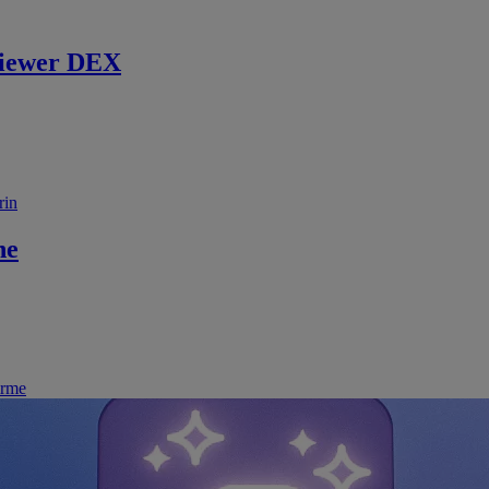
iewer DEX
rin
ne
irme