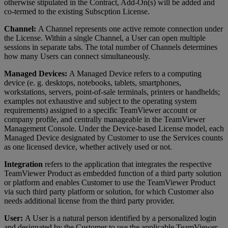
otherwise stipulated in the Contract, Add-On(s) will be added and
co-termed to the existing Subscption License.
Channel:
A Channel represents one active remote connection under
the License. Within a single Channel, a User can open multiple
sessions in separate tabs. The total number of Channels determines
how many Users can connect simultaneously.
Managed Devices:
A Managed Device refers to a computing
device (e. g. desktops, notebooks, tablets, smartphones,
workstations, servers, point-of-sale terminals, printers or handhelds;
examples not exhaustive and subject to the operating system
requirements) assigned to a specific TeamViewer account or
company profile, and centrally manageable in the TeamViewer
Management Console. Under the Device-based License model, each
Managed Device designated by Customer to use the Services counts
as one licensed device, whether actively used or not.
Integration
refers to the application that integrates the respective
TeamViewer Product as embedded function of a third party solution
or platform and enables Customer to use the TeamViewer Product
via such third party platform or solution, for which Customer also
needs additional license from the third party provider.
User:
A User is a natural person identified by a personalized login
and designated by the Customer to use the applicable TeamViewer