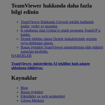
TeamViewer hakkında daha fazla
bilgi edinin
TeamViewer Hakkında
Güvenli şekilde bağlantılı
kişiler, yerler ve nesneler.
İş ortağımız olun
Global iş ortağı programı TeamUP’a
katılın.
Destek ekibine ulaşın
Destek makalelerinde gezinin
veya ekibimize ulaşın.
Başarı öyküleri
TeamViewer müşterilerinin elde ettikleri
sonuçları keşfedin.
HABERLER
TeamViewer, müşterilerin AI teklifine hızlı adapte
olduğunu bildiriyor.
Kaynaklar
Blog
Başarı öyküleri
Etkinlikler ve web seminerleri
Güven Merkezi