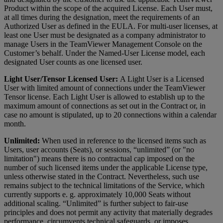
Product within the scope of the acquired License. Each User must,
at all times during the designation, meet the requirements of an
Authorized User as defined in the EULA. For multi-user licenses, at
least one User must be designated as a company administrator to
manage Users in the TeamViewer Management Console on the
Customer’s behalf. Under the Named-User License model, each
designated User counts as one licensed user.
Light User/Tensor Licensed User:
A Light User is a Licensed
User with limited amount of connections under the TeamViewer
Tensor license. Each Light User is allowed to establish up to the
maximum amount of connections as set out in the Contract or, in
case no amount is stipulated, up to 20 connections within a calendar
month.
Unlimited:
When used in reference to the licensed items such as
Users, user accounts (Seats), or sessions, “unlimited” (or "no
limitation") means there is no contractual cap imposed on the
number of such licensed items under the applicable License type,
unless otherwise stated in the Contract. Nevertheless, such use
remains subject to the technical limitations of the Service, which
currently supports e. g. approximately 10,000 Seats without
additional scaling. “Unlimited” is further subject to fair-use
principles and does not permit any activity that materially degrades
performance, circumvents technical safeguards, or imposes