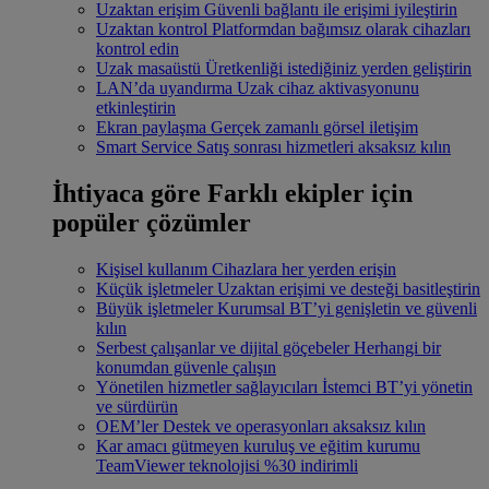
Uzaktan erişim
Güvenli bağlantı ile erişimi iyileştirin
Uzaktan kontrol
Platformdan bağımsız olarak cihazları
kontrol edin
Uzak masaüstü
Üretkenliği istediğiniz yerden geliştirin
LAN’da uyandırma
Uzak cihaz aktivasyonunu
etkinleştirin
Ekran paylaşma
Gerçek zamanlı görsel iletişim
Smart Service
Satış sonrası hizmetleri aksaksız kılın
İhtiyaca göre
Farklı ekipler için
popüler çözümler
Kişisel kullanım
Cihazlara her yerden erişin
Küçük işletmeler
Uzaktan erişimi ve desteği basitleştirin
Büyük işletmeler
Kurumsal BT’yi genişletin ve güvenli
kılın
Serbest çalışanlar ve dijital göçebeler
Herhangi bir
konumdan güvenle çalışın
Yönetilen hizmetler sağlayıcıları
İstemci BT’yi yönetin
ve sürdürün
OEM’ler
Destek ve operasyonları aksaksız kılın
Kar amacı gütmeyen kuruluş ve eğitim kurumu
TeamViewer teknolojisi %30 indirimli