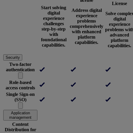
license
License
Start solving
Address digital
digital
Solve comple
experience
experience
digital
problems
challenges
experience
comprehensively
step-by-step
problems wit
with enhanced
with
advanced
platform
foundational
platform
capabilities.
capabilities.
capabilities.
Security
Two-factor
authentication
Role-based
access controls
Single Sign-on
(SSO)
Application
management
Content
Distribution for