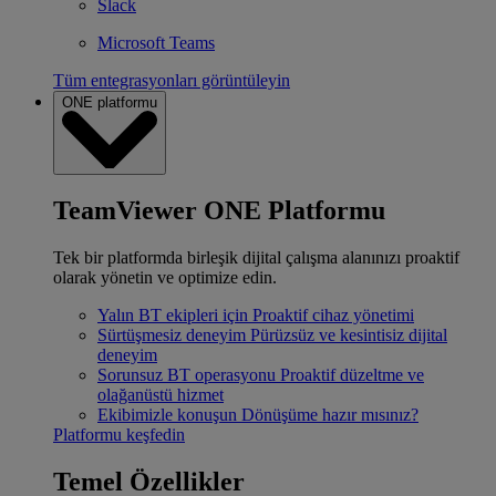
Slack
Microsoft Teams
Tüm entegrasyonları görüntüleyin
ONE platformu
TeamViewer ONE Platformu
Tek bir platformda birleşik dijital çalışma alanınızı proaktif
olarak yönetin ve optimize edin.
Yalın BT ekipleri için
Proaktif cihaz yönetimi
Sürtüşmesiz deneyim
Pürüzsüz ve kesintisiz dijital
deneyim
Sorunsuz BT operasyonu
Proaktif düzeltme ve
olağanüstü hizmet
Ekibimizle konuşun
Dönüşüme hazır mısınız?
Platformu keşfedin
Temel Özellikler