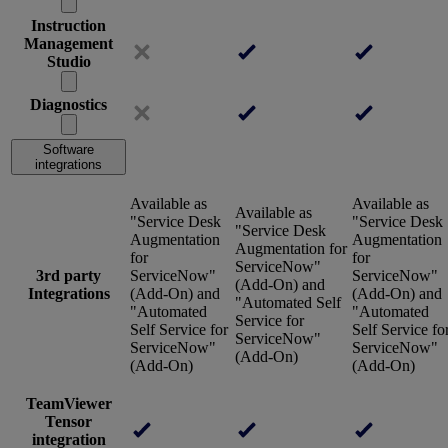
Instruction
Management
Studio
Diagnostics
Software
integrations
Available as
Available as
Available as
"Service Desk
"Service Desk
"Service Desk
Augmentation
Augmentation
Augmentation for
for
for
ServiceNow"
3rd party
ServiceNow"
ServiceNow"
(Add-On) and
Integrations
(Add-On) and
(Add-On) and
"Automated Self
"Automated
"Automated
Service for
Self Service for
Self Service fo
ServiceNow"
ServiceNow"
ServiceNow"
(Add-On)
(Add-On)
(Add-On)
TeamViewer
Tensor
integration