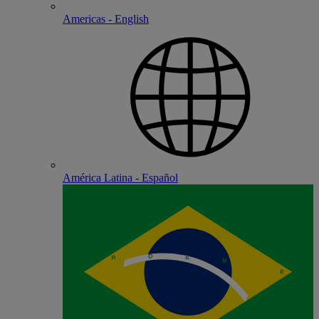
Americas - English
América Latina - Español