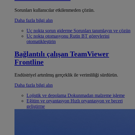
Sorunları kullanıcılar etkilenmeden çözün.
Daha fazla bilgi alın
Uç nokta sorun giderme
Sorunları tanımlayın ve çözün
Uç nokta otomasyonu
Rutin BT görevlerini
otomatikleştirin
Bağlantılı çalışan
TeamViewer
Frontline
Endüstriyel artırılmış gerçeklik ile verimliliği sürdürün.
Daha fazla bilgi alın
Lojistik ve depolama
Dokunmadan malzeme işleme
Eğitim ve oryantasyon
Hızlı oryantasyon ve beceri
geliştirme