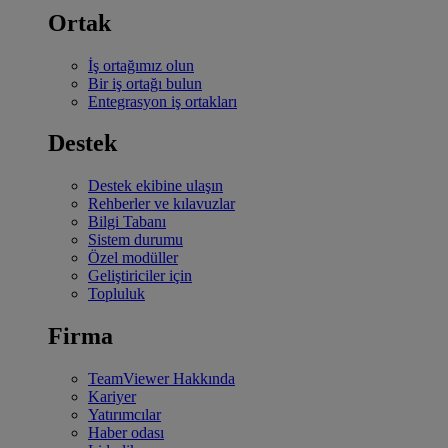
Ortak
İş ortağımız olun
Bir iş ortağı bulun
Entegrasyon iş ortakları
Destek
Destek ekibine ulaşın
Rehberler ve kılavuzlar
Bilgi Tabanı
Sistem durumu
Özel modüller
Geliştiriciler için
Topluluk
Firma
TeamViewer Hakkında
Kariyer
Yatırımcılar
Haber odası