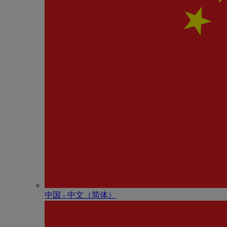
中国 - 中⽂（简体）