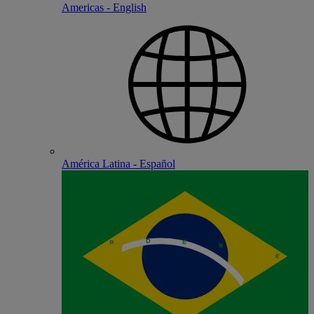
Americas - English
América Latina - Español