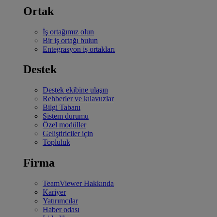
Ortak
İş ortağımız olun
Bir iş ortağı bulun
Entegrasyon iş ortakları
Destek
Destek ekibine ulaşın
Rehberler ve kılavuzlar
Bilgi Tabanı
Sistem durumu
Özel modüller
Geliştiriciler için
Topluluk
Firma
TeamViewer Hakkında
Kariyer
Yatırımcılar
Haber odası