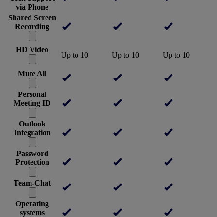
via Phone
Shared Screen
Recording
HD Video
Up to 10
Up to 10
Up to 10
Mute All
Personal
Meeting ID
Outlook
Integration
Password
Protection
Team-Chat
Operating
systems