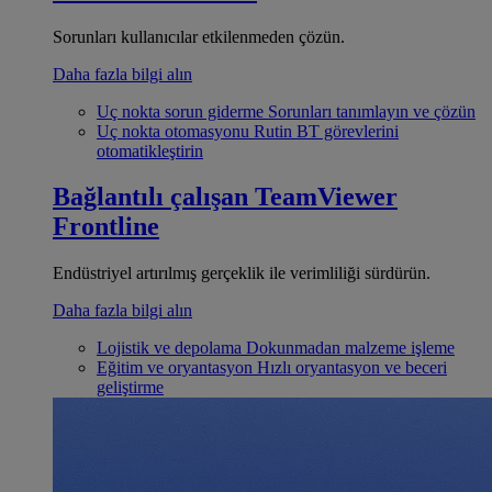
Sorunları kullanıcılar etkilenmeden çözün.
Daha fazla bilgi alın
Uç nokta sorun giderme
Sorunları tanımlayın ve çözün
Uç nokta otomasyonu
Rutin BT görevlerini
otomatikleştirin
Bağlantılı çalışan
TeamViewer
Frontline
Endüstriyel artırılmış gerçeklik ile verimliliği sürdürün.
Daha fazla bilgi alın
Lojistik ve depolama
Dokunmadan malzeme işleme
Eğitim ve oryantasyon
Hızlı oryantasyon ve beceri
geliştirme