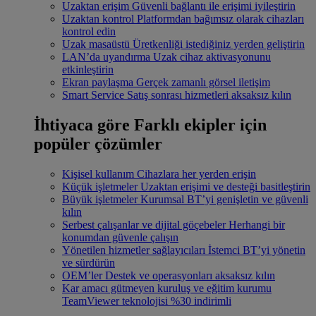
Uzaktan erişim
Güvenli bağlantı ile erişimi iyileştirin
Uzaktan kontrol
Platformdan bağımsız olarak cihazları
kontrol edin
Uzak masaüstü
Üretkenliği istediğiniz yerden geliştirin
LAN’da uyandırma
Uzak cihaz aktivasyonunu
etkinleştirin
Ekran paylaşma
Gerçek zamanlı görsel iletişim
Smart Service
Satış sonrası hizmetleri aksaksız kılın
İhtiyaca göre
Farklı ekipler için
popüler çözümler
Kişisel kullanım
Cihazlara her yerden erişin
Küçük işletmeler
Uzaktan erişimi ve desteği basitleştirin
Büyük işletmeler
Kurumsal BT’yi genişletin ve güvenli
kılın
Serbest çalışanlar ve dijital göçebeler
Herhangi bir
konumdan güvenle çalışın
Yönetilen hizmetler sağlayıcıları
İstemci BT’yi yönetin
ve sürdürün
OEM’ler
Destek ve operasyonları aksaksız kılın
Kar amacı gütmeyen kuruluş ve eğitim kurumu
TeamViewer teknolojisi %30 indirimli