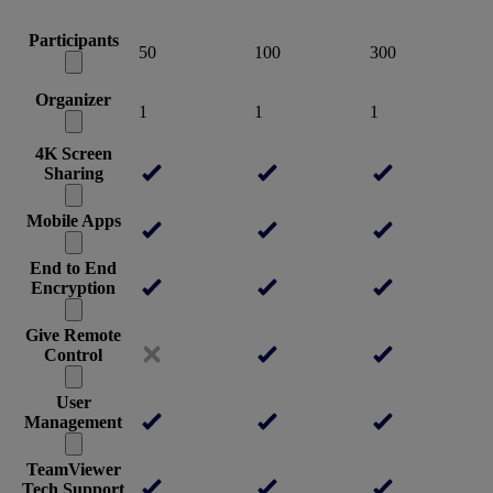
Participants
50
100
300
Organizer
1
1
1
4K Screen
Sharing
Mobile Apps
End to End
Encryption
Give Remote
Control
User
Management
TeamViewer
Tech Support