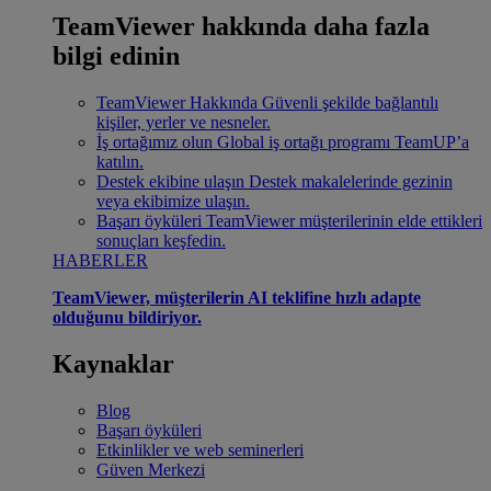
TeamViewer hakkında daha fazla
bilgi edinin
TeamViewer Hakkında
Güvenli şekilde bağlantılı
kişiler, yerler ve nesneler.
İş ortağımız olun
Global iş ortağı programı TeamUP’a
katılın.
Destek ekibine ulaşın
Destek makalelerinde gezinin
veya ekibimize ulaşın.
Başarı öyküleri
TeamViewer müşterilerinin elde ettikleri
sonuçları keşfedin.
HABERLER
TeamViewer, müşterilerin AI teklifine hızlı adapte
olduğunu bildiriyor.
Kaynaklar
Blog
Başarı öyküleri
Etkinlikler ve web seminerleri
Güven Merkezi