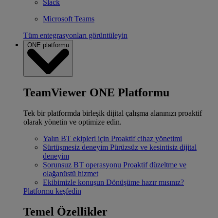
Slack
Microsoft Teams
Tüm entegrasyonları görüntüleyin
ONE platformu
TeamViewer ONE Platformu
Tek bir platformda birleşik dijital çalışma alanınızı proaktif
olarak yönetin ve optimize edin.
Yalın BT ekipleri için
Proaktif cihaz yönetimi
Sürtüşmesiz deneyim
Pürüzsüz ve kesintisiz dijital
deneyim
Sorunsuz BT operasyonu
Proaktif düzeltme ve
olağanüstü hizmet
Ekibimizle konuşun
Dönüşüme hazır mısınız?
Platformu keşfedin
Temel Özellikler