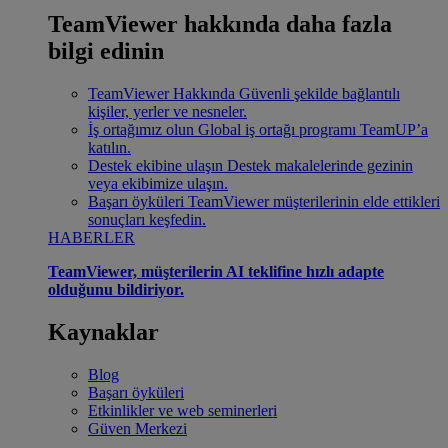
TeamViewer hakkında daha fazla
bilgi edinin
TeamViewer Hakkında
Güvenli şekilde bağlantılı
kişiler, yerler ve nesneler.
İş ortağımız olun
Global iş ortağı programı TeamUP’a
katılın.
Destek ekibine ulaşın
Destek makalelerinde gezinin
veya ekibimize ulaşın.
Başarı öyküleri
TeamViewer müşterilerinin elde ettikleri
sonuçları keşfedin.
HABERLER
TeamViewer, müşterilerin AI teklifine hızlı adapte
olduğunu bildiriyor.
Kaynaklar
Blog
Başarı öyküleri
Etkinlikler ve web seminerleri
Güven Merkezi