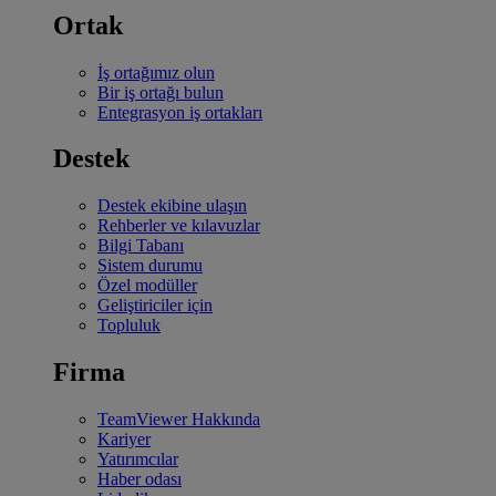
Ortak
İş ortağımız olun
Bir iş ortağı bulun
Entegrasyon iş ortakları
Destek
Destek ekibine ulaşın
Rehberler ve kılavuzlar
Bilgi Tabanı
Sistem durumu
Özel modüller
Geliştiriciler için
Topluluk
Firma
TeamViewer Hakkında
Kariyer
Yatırımcılar
Haber odası