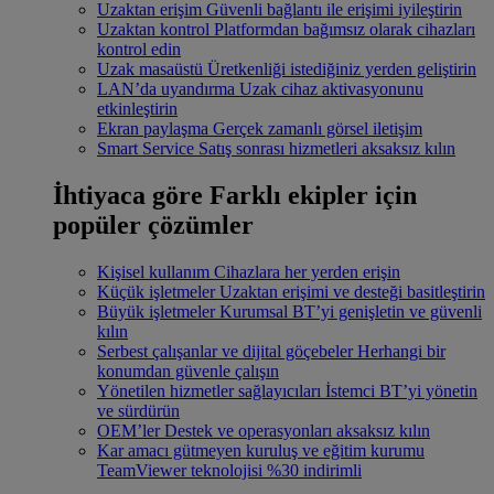
Uzaktan erişim
Güvenli bağlantı ile erişimi iyileştirin
Uzaktan kontrol
Platformdan bağımsız olarak cihazları
kontrol edin
Uzak masaüstü
Üretkenliği istediğiniz yerden geliştirin
LAN’da uyandırma
Uzak cihaz aktivasyonunu
etkinleştirin
Ekran paylaşma
Gerçek zamanlı görsel iletişim
Smart Service
Satış sonrası hizmetleri aksaksız kılın
İhtiyaca göre
Farklı ekipler için
popüler çözümler
Kişisel kullanım
Cihazlara her yerden erişin
Küçük işletmeler
Uzaktan erişimi ve desteği basitleştirin
Büyük işletmeler
Kurumsal BT’yi genişletin ve güvenli
kılın
Serbest çalışanlar ve dijital göçebeler
Herhangi bir
konumdan güvenle çalışın
Yönetilen hizmetler sağlayıcıları
İstemci BT’yi yönetin
ve sürdürün
OEM’ler
Destek ve operasyonları aksaksız kılın
Kar amacı gütmeyen kuruluş ve eğitim kurumu
TeamViewer teknolojisi %30 indirimli