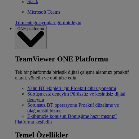
Slack
Microsoft Teams
Tüm entegrasyonları görüntüleyin
ONE platformu
TeamViewer ONE Platformu
Tek bir platformda birleşik dijital çalışma alanınızı proaktif
olarak yönetin ve optimize edin.
Yalın BT ekipleri için
Proaktif cihaz yönetimi
Sürtüşmesiz deneyim
Pürüzsüz ve kesintisiz dijital
deneyim
Sorunsuz BT operasyonu
Proaktif düzeltme ve
olağanüstü hizmet
Ekibimizle konuşun
Dönüşüme hazır mısınız?
Platformu keşfedin
Temel Özellikler