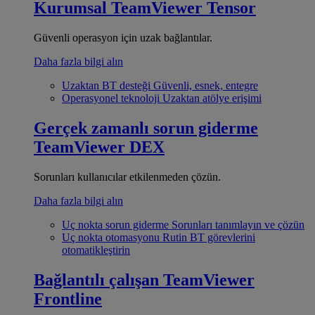
Kurumsal
TeamViewer Tensor
Güvenli operasyon için uzak bağlantılar.
Daha fazla bilgi alın
Uzaktan BT desteği
Güvenli, esnek, entegre
Operasyonel teknoloji
Uzaktan atölye erişimi
Gerçek zamanlı sorun giderme
TeamViewer DEX
Sorunları kullanıcılar etkilenmeden çözün.
Daha fazla bilgi alın
Uç nokta sorun giderme
Sorunları tanımlayın ve çözün
Uç nokta otomasyonu
Rutin BT görevlerini
otomatikleştirin
Bağlantılı çalışan
TeamViewer
Frontline