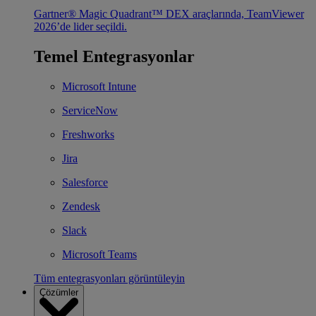
Gartner® Magic Quadrant™ DEX araçlarında, TeamViewer
2026’de lider seçildi.
Temel Entegrasyonlar
Microsoft Intune
ServiceNow
Freshworks
Jira
Salesforce
Zendesk
Slack
Microsoft Teams
Tüm entegrasyonları görüntüleyin
Çözümler