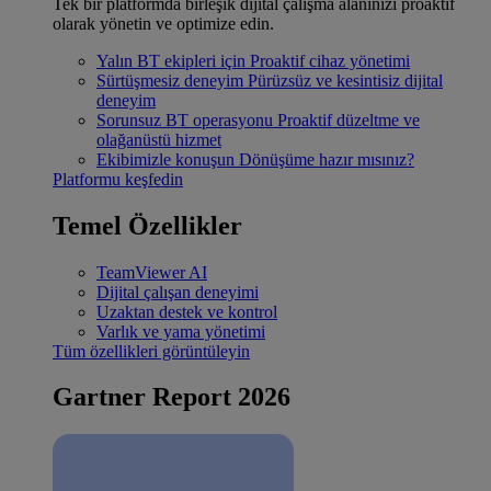
Tek bir platformda birleşik dijital çalışma alanınızı proaktif
olarak yönetin ve optimize edin.
Yalın BT ekipleri için
Proaktif cihaz yönetimi
Sürtüşmesiz deneyim
Pürüzsüz ve kesintisiz dijital
deneyim
Sorunsuz BT operasyonu
Proaktif düzeltme ve
olağanüstü hizmet
Ekibimizle konuşun
Dönüşüme hazır mısınız?
Platformu keşfedin
Temel Özellikler
TeamViewer AI
Dijital çalışan deneyimi
Uzaktan destek ve kontrol
Varlık ve yama yönetimi
Tüm özellikleri görüntüleyin
Gartner Report 2026