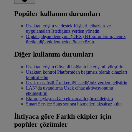
Popüler kullanım durumları
Uzaktan erişim ve destek
Kişileri, cihazları ve
uygulamaları İstediğiniz yerden yönetin.
Dijital çalışan deneyimi (DEX)
BT sorunlarını, henüz
üretkenliği etkilenmeden önce çözün.
Diğer kullanım durumları
Uzaktan erişim
Güvenli bağlantı ile erişimi iyileştirin
Uzaktan kontrol
Platformdan bağımsız olarak cihazları
kontrol edin
Uzak masaüstü
Üretkenliği istediğiniz yerden geliştirin
LAN’da uyandırma
Uzak cihaz aktivasyonunu
etkinleştirin
Ekran paylaşma
Gerçek zamanlı görsel iletişim
Smart Service
Satış sonrası hizmetleri aksaksız kılın
İhtiyaca göre
Farklı ekipler için
popüler çözümler