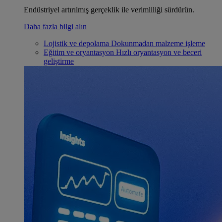
Endüstriyel artırılmış gerçeklik ile verimliliği sürdürün.
Daha fazla bilgi alın
Lojistik ve depolama
Dokunmadan malzeme işleme
Eğitim ve oryantasyon
Hızlı oryantasyon ve beceri
geliştirme