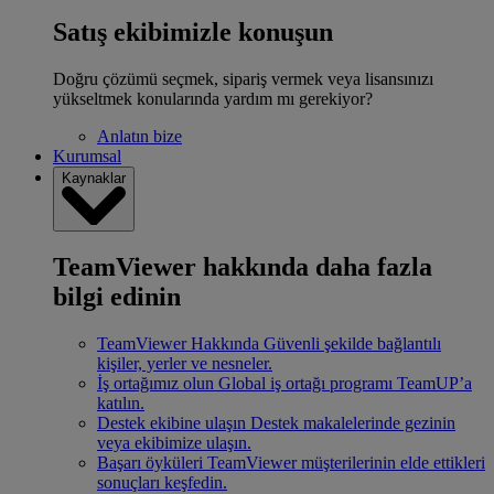
Satış ekibimizle konuşun
Doğru çözümü seçmek, sipariş vermek veya lisansınızı
yükseltmek konularında yardım mı gerekiyor?
Anlatın bize
Kurumsal
Kaynaklar
TeamViewer hakkında daha fazla
bilgi edinin
TeamViewer Hakkında
Güvenli şekilde bağlantılı
kişiler, yerler ve nesneler.
İş ortağımız olun
Global iş ortağı programı TeamUP’a
katılın.
Destek ekibine ulaşın
Destek makalelerinde gezinin
veya ekibimize ulaşın.
Başarı öyküleri
TeamViewer müşterilerinin elde ettikleri
sonuçları keşfedin.