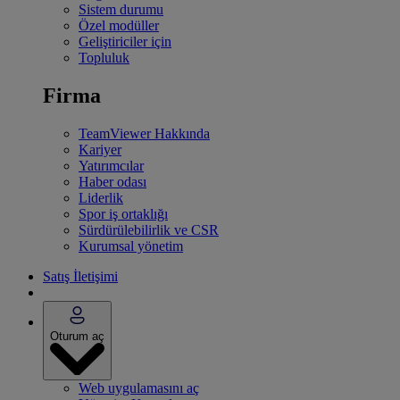
Sistem durumu
Özel modüller
Geliştiriciler için
Topluluk
Firma
TeamViewer Hakkında
Kariyer
Yatırımcılar
Haber odası
Liderlik
Spor iş ortaklığı
Sürdürülebilirlik ve CSR
Kurumsal yönetim
Satış İletişimi
Oturum aç
Web uygulamasını aç