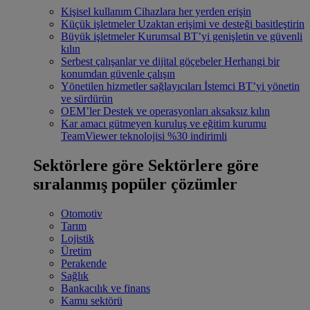
Kişisel kullanım
Cihazlara her yerden erişin
Küçük işletmeler
Uzaktan erişimi ve desteği basitleştirin
Büyük işletmeler
Kurumsal BT’yi genişletin ve güvenli
kılın
Serbest çalışanlar ve dijital göçebeler
Herhangi bir
konumdan güvenle çalışın
Yönetilen hizmetler sağlayıcıları
İstemci BT’yi yönetin
ve sürdürün
OEM’ler
Destek ve operasyonları aksaksız kılın
Kar amacı gütmeyen kuruluş ve eğitim kurumu
TeamViewer teknolojisi %30 indirimli
Sektörlere göre
Sektörlere göre
sıralanmış popüler çözümler
Otomotiv
Tarım
Lojistik
Üretim
Perakende
Sağlık
Bankacılık ve finans
Kamu sektörü