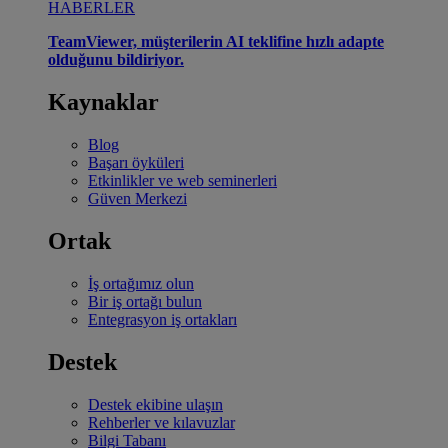
HABERLER
TeamViewer, müşterilerin AI teklifine hızlı adapte
olduğunu bildiriyor.
Kaynaklar
Blog
Başarı öyküleri
Etkinlikler ve web seminerleri
Güven Merkezi
Ortak
İş ortağımız olun
Bir iş ortağı bulun
Entegrasyon iş ortakları
Destek
Destek ekibine ulaşın
Rehberler ve kılavuzlar
Bilgi Tabanı