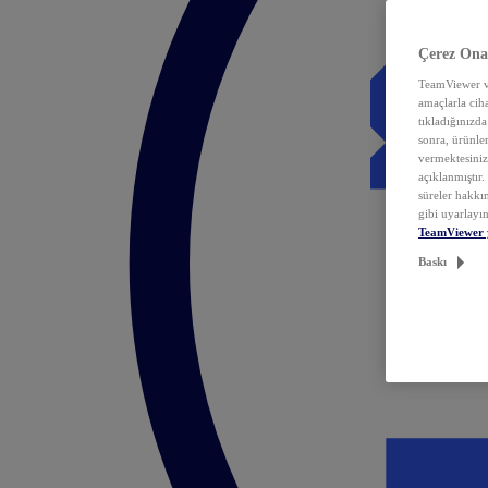
Çerez Ona
TeamViewer ve
amaçlarla ciha
tıkladığınızda
sonra, ürünle
vermektesiniz.
açıklanmıştır
süreler hakkın
gibi uyarlayın
TeamViewer 
Baskı