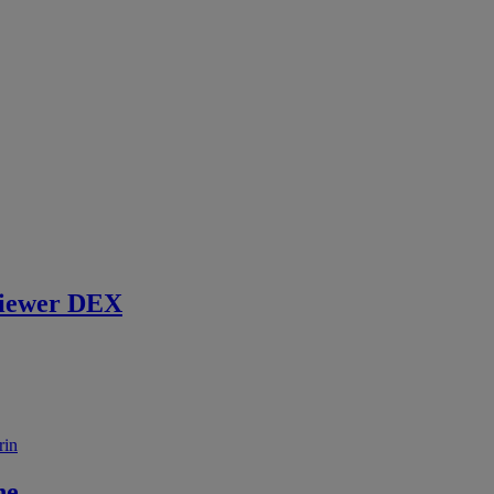
iewer DEX
rin
ne