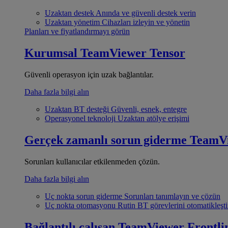
Uzaktan destek
Anında ve güvenli destek verin
Uzaktan yönetim
Cihazları izleyin ve yönetin
Planları ve fiyatlandırmayı görün
Kurumsal
TeamViewer Tensor
Güvenli operasyon için uzak bağlantılar.
Daha fazla bilgi alın
Uzaktan BT desteği
Güvenli, esnek, entegre
Operasyonel teknoloji
Uzaktan atölye erişimi
Gerçek zamanlı sorun giderme
TeamV
Sorunları kullanıcılar etkilenmeden çözün.
Daha fazla bilgi alın
Uç nokta sorun giderme
Sorunları tanımlayın ve çözün
Uç nokta otomasyonu
Rutin BT görevlerini otomatikleşti
Bağlantılı çalışan
TeamViewer Frontli