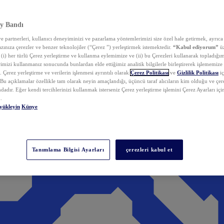
y Bandı
 partnerleri, kullanıcı deneyiminizi ve pazarlama yöntemlerimizi size özel hale getirmek, ayrıca 
zınıza çerezler ve benzer teknolojiler (“Çerez ”) yerleştirmek istemektedir.
“Kabul ediyorum”
üz
 (i) her türlü Çerez yerleştirme ve kullanma eylemimize ve (ii) bu Çerezleri kullanarak topladığım
rimizi kullanmanız sonucunda bunlardan elde ettiğimiz analitik bilgilerle birleştirerek işlememize
 Çerez yerleştirme ve verilerin işlenmesi ayrıntılı olarak
Çerez Politikası
ve
Gizlilik Politikası
iç
. Bu açıklamalar özellikle tam olarak neyin amaçlandığı, üçüncü taraf alıcıların kim olduğu ve çe
dadır. Eğer kendi tercihlerinizi kullanmak isterseniz Çerez yerleştirme işlemini Çerez Ayarları içi
.
yükleyin
Künye
Tanımlama Bilgisi Ayarları
çerezleri kabul et