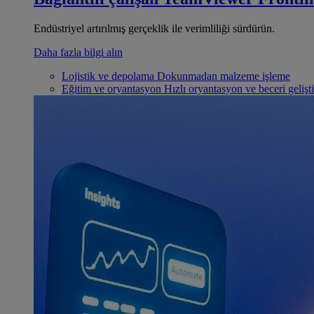
Endüstriyel artırılmış gerçeklik ile verimliliği sürdürün.
Daha fazla bilgi alın
Lojistik ve depolama
Dokunmadan malzeme işleme
Eğitim ve oryantasyon
Hızlı oryantasyon ve beceri gelişt