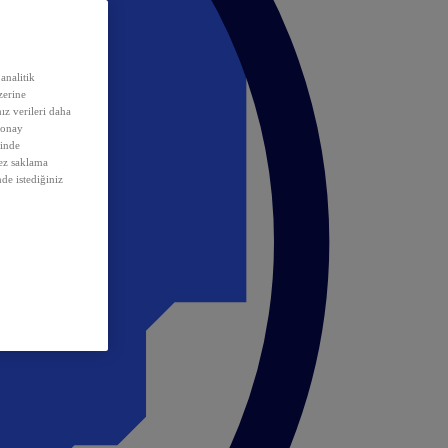
analitik
erine
ız verileri daha
 onay
inde
rez saklama
nde istediğiniz