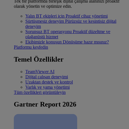
Tek bir platformda birleşik dijital çalışma alanınızı proaktif
olarak yönetin ve optimize edin.
Yalın BT ekipleri için
Proaktif cihaz yönetimi
Sürtüşmesiz deneyim
Pürüzsüz ve kesintisiz dijital
deneyim
Sorunsuz BT operasyonu
Proaktif düzeltme ve
olağanüstü hizmet
Ekibimizle konuşun
Dönüşüme hazır mısınız?
Platformu keşfedin
Temel Özellikler
TeamViewer AI
Dijital çalışan deneyimi
Uzaktan destek ve kontrol
Varlık ve yama yönetimi
Tüm özellikleri görüntüleyin
Gartner Report 2026