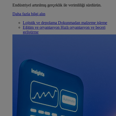
Endüstriyel artırılmış gerçeklik ile verimliliği sürdürün.
Daha fazla bilgi alın
Lojistik ve depolama
Dokunmadan malzeme işleme
Eğitim ve oryantasyon
Hızlı oryantasyon ve beceri
geliştirme