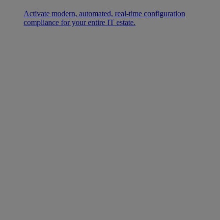
Activate modern, automated, real-time configuration
compliance for your entire IT estate.