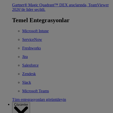
Gartner® Magic Quadrant™ DEX araçlarında, TeamViewer
2026’de lider seçildi.
Temel Entegrasyonlar
Microsoft Intune
ServiceNow
Freshworks
Jira
Salesforce
Zendesk
Slack
Microsoft Teams
Tüm entegrasyonları görüntüleyin
Çözümler