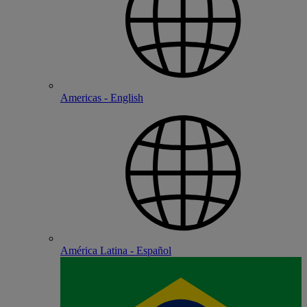
Americas - English
América Latina - Español