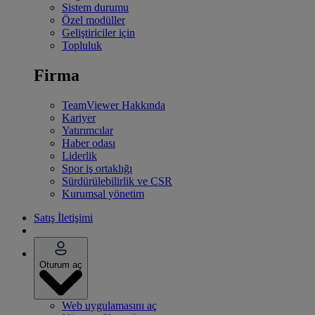
Sistem durumu
Özel modüller
Geliştiriciler için
Topluluk
Firma
TeamViewer Hakkında
Kariyer
Yatırımcılar
Haber odası
Liderlik
Spor iş ortaklığı
Sürdürülebilirlik ve CSR
Kurumsal yönetim
Satış İletişimi
Oturum aç
Web uygulamasını aç