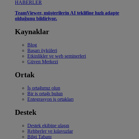
HABERLER
TeamViewer, müşterilerin AI teklifine hızlı adapte
olduğunu bildiriyor.
Kaynaklar
Blog
Başarı öyküleri
Etkinlikler ve web seminerleri
Güven Merkezi
Ortak
İş ortağımız olun
Bir iş ortağı bulun
Entegrasyon iş ortakları
Destek
Destek ekibine ulaşın
Rehberler ve kılavuzlar
Bilgi Tabanı