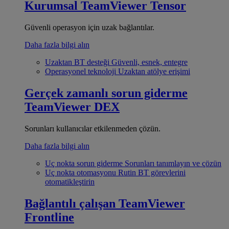
Kurumsal
TeamViewer Tensor
Güvenli operasyon için uzak bağlantılar.
Daha fazla bilgi alın
Uzaktan BT desteği
Güvenli, esnek, entegre
Operasyonel teknoloji
Uzaktan atölye erişimi
Gerçek zamanlı sorun giderme
TeamViewer DEX
Sorunları kullanıcılar etkilenmeden çözün.
Daha fazla bilgi alın
Uç nokta sorun giderme
Sorunları tanımlayın ve çözün
Uç nokta otomasyonu
Rutin BT görevlerini
otomatikleştirin
Bağlantılı çalışan
TeamViewer
Frontline