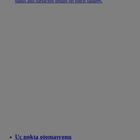
status and surfacing details on patch failures.
Uç nokta otomasyonu