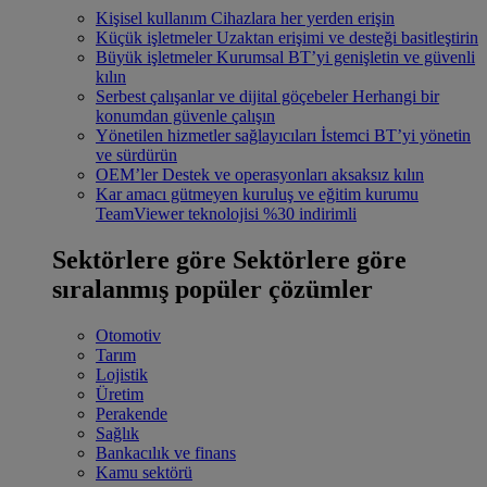
Kişisel kullanım
Cihazlara her yerden erişin
Küçük işletmeler
Uzaktan erişimi ve desteği basitleştirin
Büyük işletmeler
Kurumsal BT’yi genişletin ve güvenli
kılın
Serbest çalışanlar ve dijital göçebeler
Herhangi bir
konumdan güvenle çalışın
Yönetilen hizmetler sağlayıcıları
İstemci BT’yi yönetin
ve sürdürün
OEM’ler
Destek ve operasyonları aksaksız kılın
Kar amacı gütmeyen kuruluş ve eğitim kurumu
TeamViewer teknolojisi %30 indirimli
Sektörlere göre
Sektörlere göre
sıralanmış popüler çözümler
Otomotiv
Tarım
Lojistik
Üretim
Perakende
Sağlık
Bankacılık ve finans
Kamu sektörü