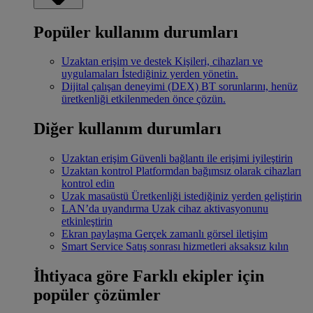
Popüler kullanım durumları
Uzaktan erişim ve destek
Kişileri, cihazları ve
uygulamaları İstediğiniz yerden yönetin.
Dijital çalışan deneyimi (DEX)
BT sorunlarını, henüz
üretkenliği etkilenmeden önce çözün.
Diğer kullanım durumları
Uzaktan erişim
Güvenli bağlantı ile erişimi iyileştirin
Uzaktan kontrol
Platformdan bağımsız olarak cihazları
kontrol edin
Uzak masaüstü
Üretkenliği istediğiniz yerden geliştirin
LAN’da uyandırma
Uzak cihaz aktivasyonunu
etkinleştirin
Ekran paylaşma
Gerçek zamanlı görsel iletişim
Smart Service
Satış sonrası hizmetleri aksaksız kılın
İhtiyaca göre
Farklı ekipler için
popüler çözümler