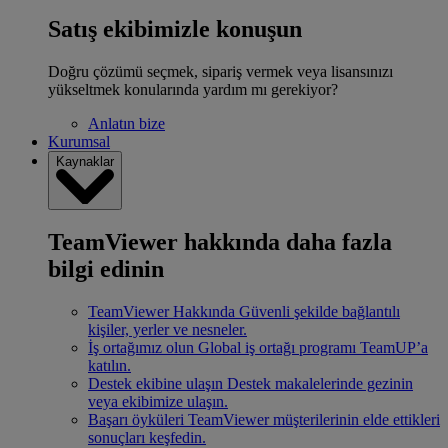
Satış ekibimizle konuşun
Doğru çözümü seçmek, sipariş vermek veya lisansınızı
yükseltmek konularında yardım mı gerekiyor?
Anlatın bize
Kurumsal
Kaynaklar
TeamViewer hakkında daha fazla
bilgi edinin
TeamViewer Hakkında
Güvenli şekilde bağlantılı
kişiler, yerler ve nesneler.
İş ortağımız olun
Global iş ortağı programı TeamUP’a
katılın.
Destek ekibine ulaşın
Destek makalelerinde gezinin
veya ekibimize ulaşın.
Başarı öyküleri
TeamViewer müşterilerinin elde ettikleri
sonuçları keşfedin.