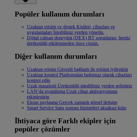
Popüler kullanım durumları
Uzaktan erişim ve destek
Kişileri, cihazları ve
uygulamaları İstediğiniz yerden yönetin.
Dijital çalışan deneyimi (DEX)
BT sorunlarını, henüz
üretkenliği etkilenmeden önce çözün.
Diğer kullanım durumları
Uzaktan erişim
Güvenli bağlantı ile erişimi iyileştirin
Uzaktan kontrol
Platformdan bağımsız olarak cihazları
kontrol edin
Uzak masaüstü
Üretkenliği istediğiniz yerden geliştirin
LAN’da uyandırma
Uzak cihaz aktivasyonunu
etkinleştirin
Ekran paylaşma
Gerçek zamanlı görsel iletişim
Smart Service
Satış sonrası hizmetleri aksaksız kılın
İhtiyaca göre
Farklı ekipler için
popüler çözümler