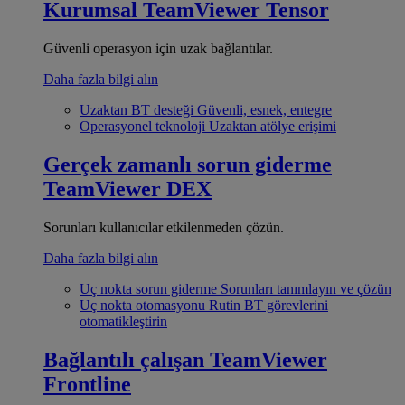
Kurumsal
TeamViewer Tensor
Güvenli operasyon için uzak bağlantılar.
Daha fazla bilgi alın
Uzaktan BT desteği
Güvenli, esnek, entegre
Operasyonel teknoloji
Uzaktan atölye erişimi
Gerçek zamanlı sorun giderme
TeamViewer DEX
Sorunları kullanıcılar etkilenmeden çözün.
Daha fazla bilgi alın
Uç nokta sorun giderme
Sorunları tanımlayın ve çözün
Uç nokta otomasyonu
Rutin BT görevlerini
otomatikleştirin
Bağlantılı çalışan
TeamViewer
Frontline