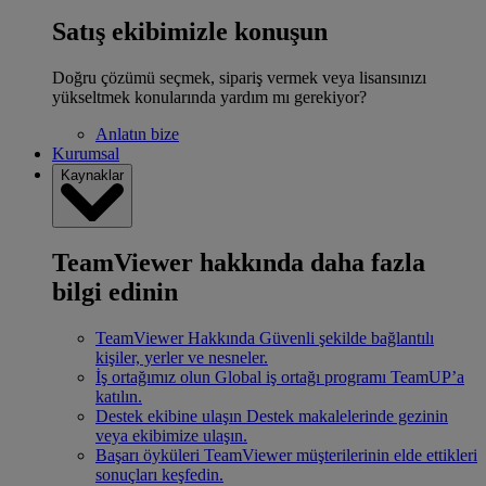
Satış ekibimizle konuşun
Doğru çözümü seçmek, sipariş vermek veya lisansınızı
yükseltmek konularında yardım mı gerekiyor?
Anlatın bize
Kurumsal
Kaynaklar
TeamViewer hakkında daha fazla
bilgi edinin
TeamViewer Hakkında
Güvenli şekilde bağlantılı
kişiler, yerler ve nesneler.
İş ortağımız olun
Global iş ortağı programı TeamUP’a
katılın.
Destek ekibine ulaşın
Destek makalelerinde gezinin
veya ekibimize ulaşın.
Başarı öyküleri
TeamViewer müşterilerinin elde ettikleri
sonuçları keşfedin.