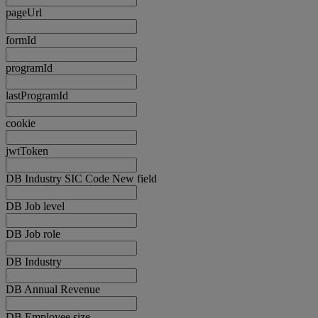
pageUrl
formId
programId
lastProgramId
cookie
jwtToken
DB Industry SIC Code New field
DB Job level
DB Job role
DB Industry
DB Annual Revenue
DB Employee size