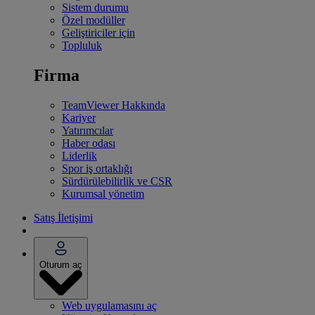
Sistem durumu
Özel modüller
Geliştiriciler için
Topluluk
Firma
TeamViewer Hakkında
Kariyer
Yatırımcılar
Haber odası
Liderlik
Spor iş ortaklığı
Sürdürülebilirlik ve CSR
Kurumsal yönetim
Satış İletişimi
Oturum aç
Web uygulamasını aç