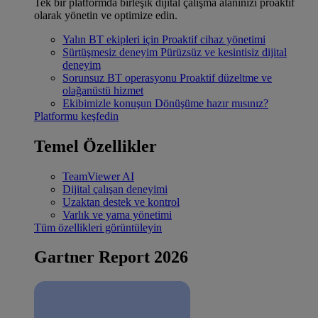
Tek bir platformda birleşik dijital çalışma alanınızı proaktif
olarak yönetin ve optimize edin.
Yalın BT ekipleri için
Proaktif cihaz yönetimi
Sürtüşmesiz deneyim
Pürüzsüz ve kesintisiz dijital
deneyim
Sorunsuz BT operasyonu
Proaktif düzeltme ve
olağanüstü hizmet
Ekibimizle konuşun
Dönüşüme hazır mısınız?
Platformu keşfedin
Temel Özellikler
TeamViewer AI
Dijital çalışan deneyimi
Uzaktan destek ve kontrol
Varlık ve yama yönetimi
Tüm özellikleri görüntüleyin
Gartner Report 2026