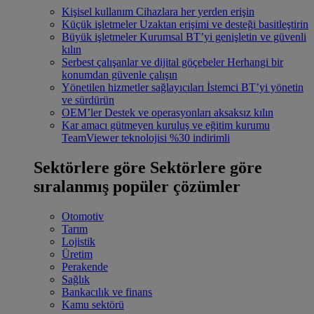
Kişisel kullanım
Cihazlara her yerden erişin
Küçük işletmeler
Uzaktan erişimi ve desteği basitleştirin
Büyük işletmeler
Kurumsal BT’yi genişletin ve güvenli
kılın
Serbest çalışanlar ve dijital göçebeler
Herhangi bir
konumdan güvenle çalışın
Yönetilen hizmetler sağlayıcıları
İstemci BT’yi yönetin
ve sürdürün
OEM’ler
Destek ve operasyonları aksaksız kılın
Kar amacı gütmeyen kuruluş ve eğitim kurumu
TeamViewer teknolojisi %30 indirimli
Sektörlere göre
Sektörlere göre
sıralanmış popüler çözümler
Otomotiv
Tarım
Lojistik
Üretim
Perakende
Sağlık
Bankacılık ve finans
Kamu sektörü