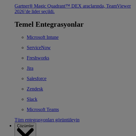
Gartner® Magic Quadrant™ DEX araçlarında, TeamViewer
2026’de lider seçildi.
Temel Entegrasyonlar
Microsoft Intune
ServiceNow
Freshworks
Jira
Salesforce
Zendesk
Slack
Microsoft Teams
Tüm entegrasyonları görüntüleyin
Çözümler