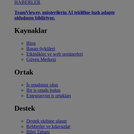
HABERLER
TeamViewer, müşterilerin AI teklifine hızlı adapte
olduğunu bildiriyor.
Kaynaklar
Blog
Başarı öyküleri
Etkinlikler ve web seminerleri
Güven Merkezi
Ortak
İş ortağımız olun
Bir iş ortağı bulun
Entegrasyon iş ortakları
Destek
Destek ekibine ulaşın
Rehberler ve kılavuzlar
Bilgi Tabanı