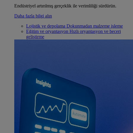
Endüstriyel artırılmış gerçeklik ile verimliliği sürdürün.
Daha fazla bilgi alın
Lojistik ve depolama
Dokunmadan malzeme işleme
Eğitim ve oryantasyon
Hızlı oryantasyon ve beceri
geliştirme