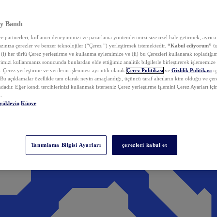
y Bandı
 partnerleri, kullanıcı deneyiminizi ve pazarlama yöntemlerimizi size özel hale getirmek, ayrıca 
zınıza çerezler ve benzer teknolojiler (“Çerez ”) yerleştirmek istemektedir.
“Kabul ediyorum”
üz
 (i) her türlü Çerez yerleştirme ve kullanma eylemimize ve (ii) bu Çerezleri kullanarak topladığım
rimizi kullanmanız sonucunda bunlardan elde ettiğimiz analitik bilgilerle birleştirerek işlememize
 Çerez yerleştirme ve verilerin işlenmesi ayrıntılı olarak
Çerez Politikası
ve
Gizlilik Politikası
iç
. Bu açıklamalar özellikle tam olarak neyin amaçlandığı, üçüncü taraf alıcıların kim olduğu ve çe
dadır. Eğer kendi tercihlerinizi kullanmak isterseniz Çerez yerleştirme işlemini Çerez Ayarları içi
.
yükleyin
Künye
Tanımlama Bilgisi Ayarları
çerezleri kabul et