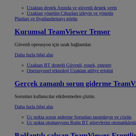
Uzaktan destek
Anında ve güvenli destek verin
Uzaktan yönetim
Cihazları izleyin ve yönetin
Planları ve fiyatlandırmayı görün
Kurumsal
TeamViewer Tensor
Güvenli operasyon için uzak bağlantılar.
Daha fazla bilgi alın
Uzaktan BT desteği
Güvenli, esnek, entegre
Operasyonel teknoloji
Uzaktan atölye erişimi
Gerçek zamanlı sorun giderme
TeamV
Sorunları kullanıcılar etkilenmeden çözün.
Daha fazla bilgi alın
Uç nokta sorun giderme
Sorunları tanımlayın ve çözün
Uç nokta otomasyonu
Rutin BT görevlerini otomatikleşti
Bağlantılı çalışan
TeamViewer Frontli