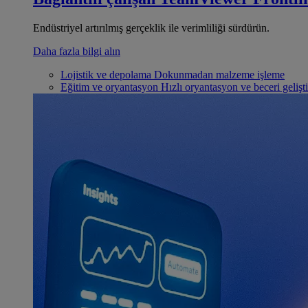
Endüstriyel artırılmış gerçeklik ile verimliliği sürdürün.
Daha fazla bilgi alın
Lojistik ve depolama
Dokunmadan malzeme işleme
Eğitim ve oryantasyon
Hızlı oryantasyon ve beceri gelişt