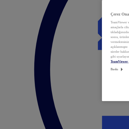
Çerez Ona
TeamViewer ve
amaçlarla ciha
tıkladığınızda
sonra, ürünle
vermektesiniz.
açıklanmıştır
süreler hakkın
gibi uyarlayın
TeamViewer 
Baskı