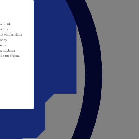
analitik
erine
ız verileri daha
 onay
inde
rez saklama
nde istediğiniz