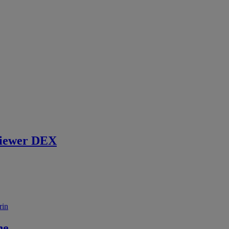
iewer DEX
rin
ne