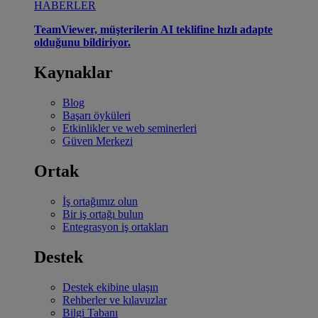
HABERLER
TeamViewer, müşterilerin AI teklifine hızlı adapte
olduğunu bildiriyor.
Kaynaklar
Blog
Başarı öyküleri
Etkinlikler ve web seminerleri
Güven Merkezi
Ortak
İş ortağımız olun
Bir iş ortağı bulun
Entegrasyon iş ortakları
Destek
Destek ekibine ulaşın
Rehberler ve kılavuzlar
Bilgi Tabanı