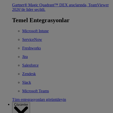
Gartner® Magic Quadrant™ DEX araçlarında, TeamViewer
2026’de lider seçildi.
Temel Entegrasyonlar
Microsoft Intune
ServiceNow
Freshworks
Jira
Salesforce
Zendesk
Slack
Microsoft Teams
Tüm entegrasyonları görüntüleyin
Çözümler