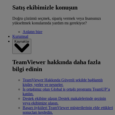
Satış ekibimizle konuşun
Doğru çözümü seçmek, sipariş vermek veya lisansınızı
yükseltmek konularında yardım mı gerekiyor?
Anlatın bize
Kurumsal
Kaynaklar
TeamViewer hakkında daha fazla
bilgi edinin
TeamViewer Hakkında
Güvenli şekilde bağlantılı
kişiler, yerler ve nesneler.
İş ortağımız olun
Global iş ortağı programı TeamUP’a
katılın.
Destek ekibine ulaşın
Destek makalelerinde gezinin
veya ekibimize ulaşın.
Başarı öyküleri
TeamViewer müşterilerinin elde ettikleri
sonuçları keşfedin.