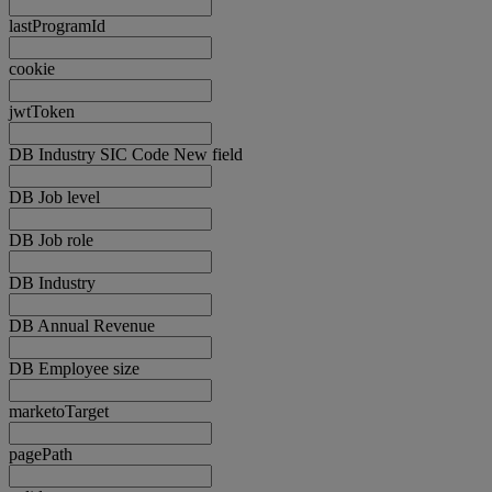
lastProgramId
cookie
jwtToken
DB Industry SIC Code New field
DB Job level
DB Job role
DB Industry
DB Annual Revenue
DB Employee size
marketoTarget
pagePath