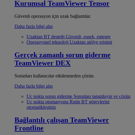
Kurumsal
TeamViewer Tensor
Güvenli operasyon için uzak bağlantılar.
Daha fazla bilgi alın
Uzaktan BT desteği
Güvenli, esnek, entegre
Operasyonel teknoloji
Uzaktan atölye erişimi
Gerçek zamanlı sorun giderme
TeamViewer DEX
Sorunları kullanıcılar etkilenmeden çözün.
Daha fazla bilgi alın
Uç nokta sorun giderme
Sorunları tanımlayın ve çözün
Uç nokta otomasyonu
Rutin BT görevlerini
otomatikleştirin
Bağlantılı çalışan
TeamViewer
Frontline