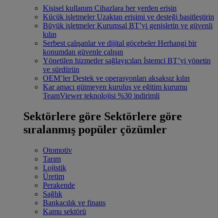
Kişisel kullanım
Cihazlara her yerden erişin
Küçük işletmeler
Uzaktan erişimi ve desteği basitleştirin
Büyük işletmeler
Kurumsal BT’yi genişletin ve güvenli
kılın
Serbest çalışanlar ve dijital göçebeler
Herhangi bir
konumdan güvenle çalışın
Yönetilen hizmetler sağlayıcıları
İstemci BT’yi yönetin
ve sürdürün
OEM’ler
Destek ve operasyonları aksaksız kılın
Kar amacı gütmeyen kuruluş ve eğitim kurumu
TeamViewer teknolojisi %30 indirimli
Sektörlere göre
Sektörlere göre
sıralanmış popüler çözümler
Otomotiv
Tarım
Lojistik
Üretim
Perakende
Sağlık
Bankacılık ve finans
Kamu sektörü