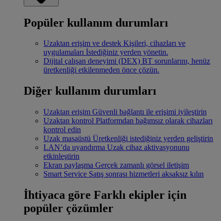
Popüler kullanım durumları
Uzaktan erişim ve destek
Kişileri, cihazları ve
uygulamaları İstediğiniz yerden yönetin.
Dijital çalışan deneyimi (DEX)
BT sorunlarını, henüz
üretkenliği etkilenmeden önce çözün.
Diğer kullanım durumları
Uzaktan erişim
Güvenli bağlantı ile erişimi iyileştirin
Uzaktan kontrol
Platformdan bağımsız olarak cihazları
kontrol edin
Uzak masaüstü
Üretkenliği istediğiniz yerden geliştirin
LAN’da uyandırma
Uzak cihaz aktivasyonunu
etkinleştirin
Ekran paylaşma
Gerçek zamanlı görsel iletişim
Smart Service
Satış sonrası hizmetleri aksaksız kılın
İhtiyaca göre
Farklı ekipler için
popüler çözümler