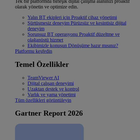
Tek bir platformda birleşik dijital çalışma alanınızı proaktif
olarak yönetin ve optimize edin.
Yalın BT ekipleri için
Proaktif cihaz yönetimi
Sürtüşmesiz deneyim
Pürüzsüz ve kesintisiz dijital
deneyim
Sorunsuz BT operasyonu
Proaktif düzeltme ve
olağanüstü hizmet
Ekibimizle konuşun
Dönüşüme hazır mısınız?
Platformu keşfedin
Temel Özellikler
TeamViewer AI
Dijital çalışan deneyimi
Uzaktan destek ve kontrol
Varlık ve yama yönetimi
Tüm özellikleri görüntüleyin
Gartner Report 2026