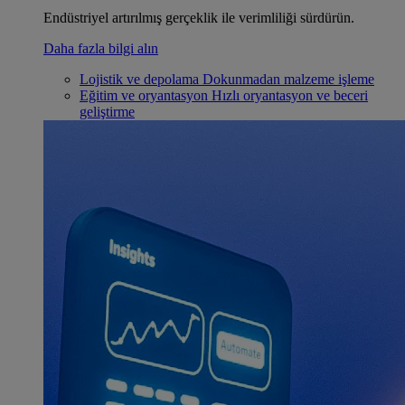
Endüstriyel artırılmış gerçeklik ile verimliliği sürdürün.
Daha fazla bilgi alın
Lojistik ve depolama
Dokunmadan malzeme işleme
Eğitim ve oryantasyon
Hızlı oryantasyon ve beceri
geliştirme