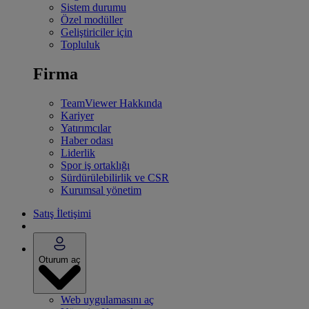
Sistem durumu
Özel modüller
Geliştiriciler için
Topluluk
Firma
TeamViewer Hakkında
Kariyer
Yatırımcılar
Haber odası
Liderlik
Spor iş ortaklığı
Sürdürülebilirlik ve CSR
Kurumsal yönetim
Satış İletişimi
Oturum aç
Web uygulamasını aç