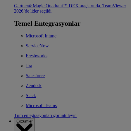
Gartner® Magic Quadrant™ DEX araçlarında, TeamViewer
2026’de lider seçildi.
Temel Entegrasyonlar
Microsoft Intune
ServiceNow
Freshworks
Jira
Salesforce
Zendesk
Slack
Microsoft Teams
Tüm entegrasyonları görüntüleyin
Çözümler