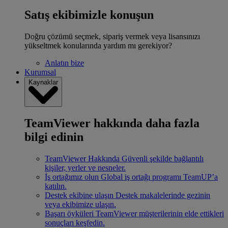
Satış ekibimizle konuşun
Doğru çözümü seçmek, sipariş vermek veya lisansınızı
yükseltmek konularında yardım mı gerekiyor?
Anlatın bize
Kurumsal
Kaynaklar
TeamViewer hakkında daha fazla
bilgi edinin
TeamViewer Hakkında
Güvenli şekilde bağlantılı
kişiler, yerler ve nesneler.
İş ortağımız olun
Global iş ortağı programı TeamUP’a
katılın.
Destek ekibine ulaşın
Destek makalelerinde gezinin
veya ekibimize ulaşın.
Başarı öyküleri
TeamViewer müşterilerinin elde ettikleri
sonuçları keşfedin.