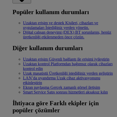
Popüler kullanım durumları
Uzaktan erişim ve destek
Kişileri, cihazları ve
uygulamaları İstediğiniz yerden yönetin.
Dijital çalışan deneyimi (DEX)
BT sorunlarını, henüz
üretkenliği etkilenmeden önce çözün.
Diğer kullanım durumları
Uzaktan erişim
Güvenli bağlantı ile erişimi iyileştirin
Uzaktan kontrol
Platformdan bağımsız olarak cihazları
kontrol edin
Uzak masaüstü
Üretkenliği istediğiniz yerden geliştirin
LAN’da uyandırma
Uzak cihaz aktivasyonunu
etkinleştirin
Ekran paylaşma
Gerçek zamanlı görsel iletişim
Smart Service
Satış sonrası hizmetleri aksaksız kılın
İhtiyaca göre
Farklı ekipler için
popüler çözümler