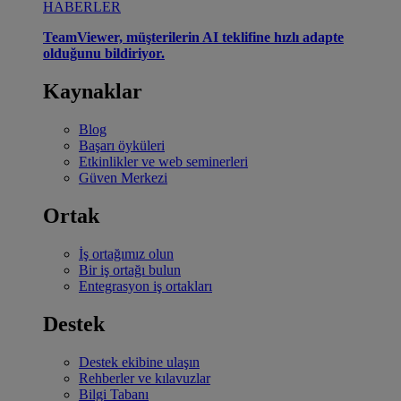
HABERLER
TeamViewer, müşterilerin AI teklifine hızlı adapte
olduğunu bildiriyor.
Kaynaklar
Blog
Başarı öyküleri
Etkinlikler ve web seminerleri
Güven Merkezi
Ortak
İş ortağımız olun
Bir iş ortağı bulun
Entegrasyon iş ortakları
Destek
Destek ekibine ulaşın
Rehberler ve kılavuzlar
Bilgi Tabanı