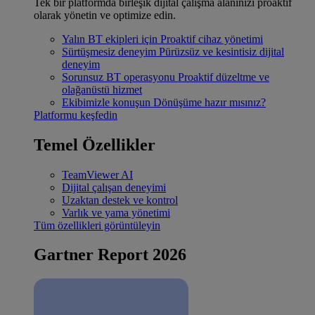
Tek bir platformda birleşik dijital çalışma alanınızı proaktif
olarak yönetin ve optimize edin.
Yalın BT ekipleri için
Proaktif cihaz yönetimi
Sürtüşmesiz deneyim
Pürüzsüz ve kesintisiz dijital
deneyim
Sorunsuz BT operasyonu
Proaktif düzeltme ve
olağanüstü hizmet
Ekibimizle konuşun
Dönüşüme hazır mısınız?
Platformu keşfedin
Temel Özellikler
TeamViewer AI
Dijital çalışan deneyimi
Uzaktan destek ve kontrol
Varlık ve yama yönetimi
Tüm özellikleri görüntüleyin
Gartner Report 2026