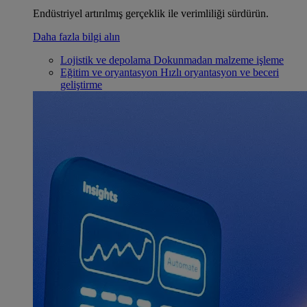
Endüstriyel artırılmış gerçeklik ile verimliliği sürdürün.
Daha fazla bilgi alın
Lojistik ve depolama
Dokunmadan malzeme işleme
Eğitim ve oryantasyon
Hızlı oryantasyon ve beceri
geliştirme