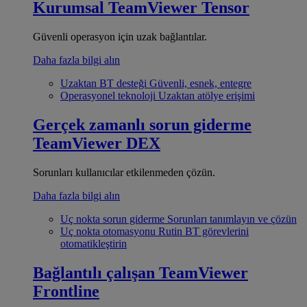
Kurumsal
TeamViewer Tensor
Güvenli operasyon için uzak bağlantılar.
Daha fazla bilgi alın
Uzaktan BT desteği
Güvenli, esnek, entegre
Operasyonel teknoloji
Uzaktan atölye erişimi
Gerçek zamanlı sorun giderme
TeamViewer DEX
Sorunları kullanıcılar etkilenmeden çözün.
Daha fazla bilgi alın
Uç nokta sorun giderme
Sorunları tanımlayın ve çözün
Uç nokta otomasyonu
Rutin BT görevlerini
otomatikleştirin
Bağlantılı çalışan
TeamViewer
Frontline