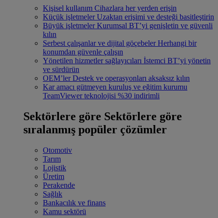
Kişisel kullanım
Cihazlara her yerden erişin
Küçük işletmeler
Uzaktan erişimi ve desteği basitleştirin
Büyük işletmeler
Kurumsal BT’yi genişletin ve güvenli
kılın
Serbest çalışanlar ve dijital göçebeler
Herhangi bir
konumdan güvenle çalışın
Yönetilen hizmetler sağlayıcıları
İstemci BT’yi yönetin
ve sürdürün
OEM’ler
Destek ve operasyonları aksaksız kılın
Kar amacı gütmeyen kuruluş ve eğitim kurumu
TeamViewer teknolojisi %30 indirimli
Sektörlere göre
Sektörlere göre
sıralanmış popüler çözümler
Otomotiv
Tarım
Lojistik
Üretim
Perakende
Sağlık
Bankacılık ve finans
Kamu sektörü