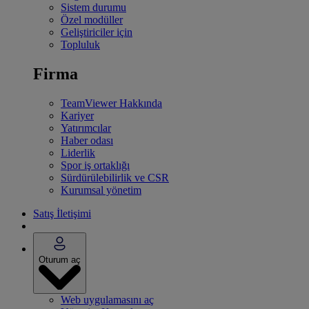
Sistem durumu
Özel modüller
Geliştiriciler için
Topluluk
Firma
TeamViewer Hakkında
Kariyer
Yatırımcılar
Haber odası
Liderlik
Spor iş ortaklığı
Sürdürülebilirlik ve CSR
Kurumsal yönetim
Satış İletişimi
Oturum aç
Web uygulamasını aç