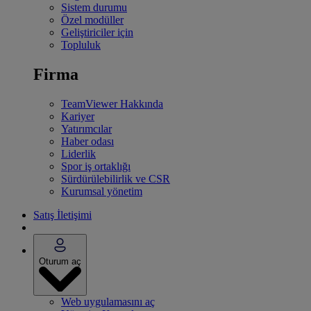
Sistem durumu
Özel modüller
Geliştiriciler için
Topluluk
Firma
TeamViewer Hakkında
Kariyer
Yatırımcılar
Haber odası
Liderlik
Spor iş ortaklığı
Sürdürülebilirlik ve CSR
Kurumsal yönetim
Satış İletişimi
Oturum aç
Web uygulamasını aç