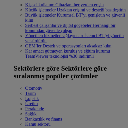
Kişisel kullanım
Cihazlara her yerden erişin
Küçük işletmeler
Uzaktan erişimi ve desteği basitleştirin
Büyük işletmeler
Kurumsal BT’yi genişletin ve güvenli
kılın
Serbest çalışanlar ve dijital göçebeler
Herhangi bir
konumdan güvenle çalışın
Yönetilen hizmetler sağlayıcıları
İstemci BT’yi yönetin
ve sürdürün
OEM’ler
Destek ve operasyonları aksaksız kılın
Kar amacı gütmeyen kuruluş ve eğitim kurumu
TeamViewer teknolojisi %30 indirimli
Sektörlere göre
Sektörlere göre
sıralanmış popüler çözümler
Otomotiv
Tarım
Lojistik
Üretim
Perakende
Sağlık
Bankacılık ve finans
Kamu sektörü