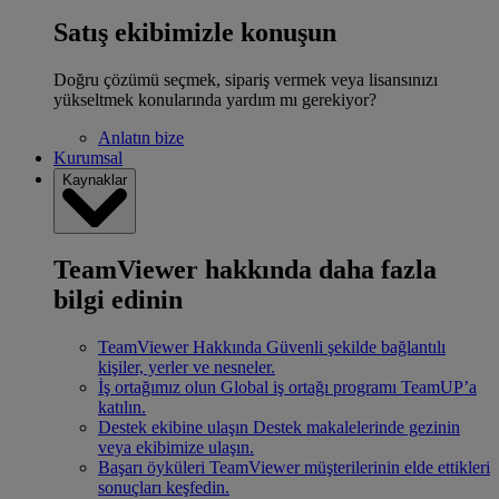
Satış ekibimizle konuşun
Doğru çözümü seçmek, sipariş vermek veya lisansınızı
yükseltmek konularında yardım mı gerekiyor?
Anlatın bize
Kurumsal
Kaynaklar
TeamViewer hakkında daha fazla
bilgi edinin
TeamViewer Hakkında
Güvenli şekilde bağlantılı
kişiler, yerler ve nesneler.
İş ortağımız olun
Global iş ortağı programı TeamUP’a
katılın.
Destek ekibine ulaşın
Destek makalelerinde gezinin
veya ekibimize ulaşın.
Başarı öyküleri
TeamViewer müşterilerinin elde ettikleri
sonuçları keşfedin.