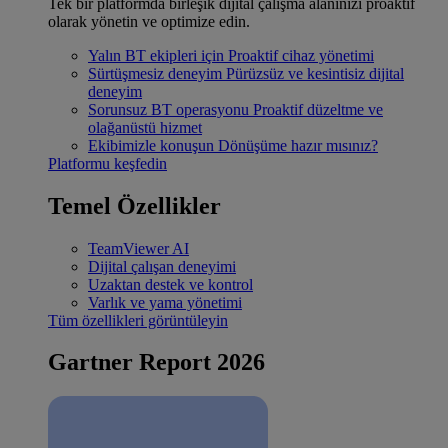
Tek bir platformda birleşik dijital çalışma alanınızı proaktif
olarak yönetin ve optimize edin.
Yalın BT ekipleri için
Proaktif cihaz yönetimi
Sürtüşmesiz deneyim
Pürüzsüz ve kesintisiz dijital
deneyim
Sorunsuz BT operasyonu
Proaktif düzeltme ve
olağanüstü hizmet
Ekibimizle konuşun
Dönüşüme hazır mısınız?
Platformu keşfedin
Temel Özellikler
TeamViewer AI
Dijital çalışan deneyimi
Uzaktan destek ve kontrol
Varlık ve yama yönetimi
Tüm özellikleri görüntüleyin
Gartner Report 2026