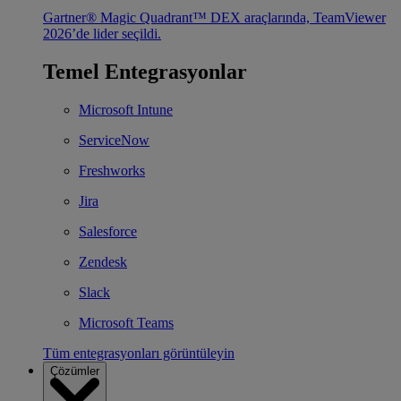
Gartner® Magic Quadrant™ DEX araçlarında, TeamViewer
2026’de lider seçildi.
Temel Entegrasyonlar
Microsoft Intune
ServiceNow
Freshworks
Jira
Salesforce
Zendesk
Slack
Microsoft Teams
Tüm entegrasyonları görüntüleyin
Çözümler