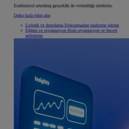
Endüstriyel artırılmış gerçeklik ile verimliliği sürdürün.
Daha fazla bilgi alın
Lojistik ve depolama
Dokunmadan malzeme işleme
Eğitim ve oryantasyon
Hızlı oryantasyon ve beceri
geliştirme