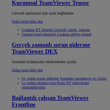
Kurumsal
TeamViewer Tensor
Güvenli operasyon için uzak bağlantılar.
Daha fazla bilgi alın
Uzaktan BT desteği
Güvenli, esnek, entegre
Operasyonel teknoloji
Uzaktan atölye erişimi
Gerçek zamanlı sorun giderme
TeamViewer DEX
Sorunları kullanıcılar etkilenmeden çözün.
Daha fazla bilgi alın
Uç nokta sorun giderme
Sorunları tanımlayın ve çözün
Uç nokta otomasyonu
Rutin BT görevlerini
otomatikleştirin
Bağlantılı çalışan
TeamViewer
Frontline