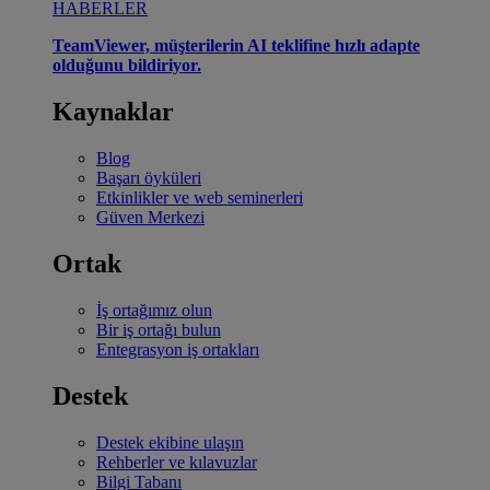
HABERLER
TeamViewer, müşterilerin AI teklifine hızlı adapte
olduğunu bildiriyor.
Kaynaklar
Blog
Başarı öyküleri
Etkinlikler ve web seminerleri
Güven Merkezi
Ortak
İş ortağımız olun
Bir iş ortağı bulun
Entegrasyon iş ortakları
Destek
Destek ekibine ulaşın
Rehberler ve kılavuzlar
Bilgi Tabanı