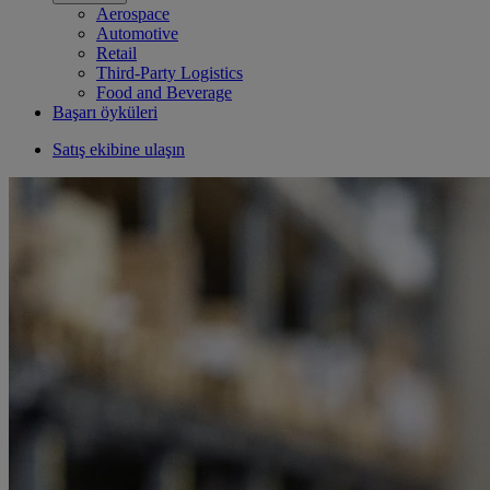
Aerospace
Automotive
Retail
Third-Party Logistics
Food and Beverage
Başarı öyküleri
Satış ekibine ulaşın