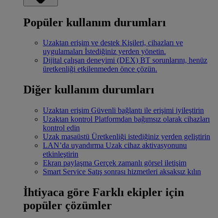
Popüler kullanım durumları
Uzaktan erişim ve destek
Kişileri, cihazları ve
uygulamaları İstediğiniz yerden yönetin.
Dijital çalışan deneyimi (DEX)
BT sorunlarını, henüz
üretkenliği etkilenmeden önce çözün.
Diğer kullanım durumları
Uzaktan erişim
Güvenli bağlantı ile erişimi iyileştirin
Uzaktan kontrol
Platformdan bağımsız olarak cihazları
kontrol edin
Uzak masaüstü
Üretkenliği istediğiniz yerden geliştirin
LAN’da uyandırma
Uzak cihaz aktivasyonunu
etkinleştirin
Ekran paylaşma
Gerçek zamanlı görsel iletişim
Smart Service
Satış sonrası hizmetleri aksaksız kılın
İhtiyaca göre
Farklı ekipler için
popüler çözümler