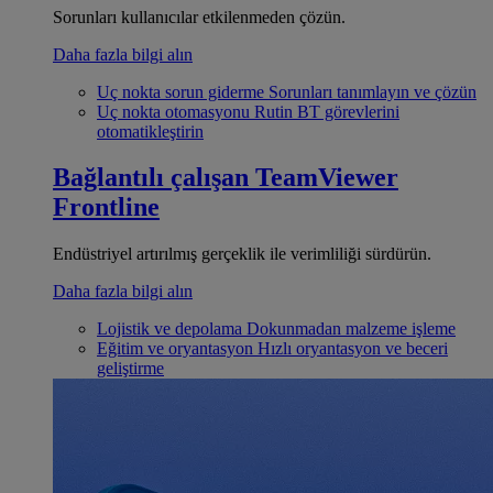
Sorunları kullanıcılar etkilenmeden çözün.
Daha fazla bilgi alın
Uç nokta sorun giderme
Sorunları tanımlayın ve çözün
Uç nokta otomasyonu
Rutin BT görevlerini
otomatikleştirin
Bağlantılı çalışan
TeamViewer
Frontline
Endüstriyel artırılmış gerçeklik ile verimliliği sürdürün.
Daha fazla bilgi alın
Lojistik ve depolama
Dokunmadan malzeme işleme
Eğitim ve oryantasyon
Hızlı oryantasyon ve beceri
geliştirme