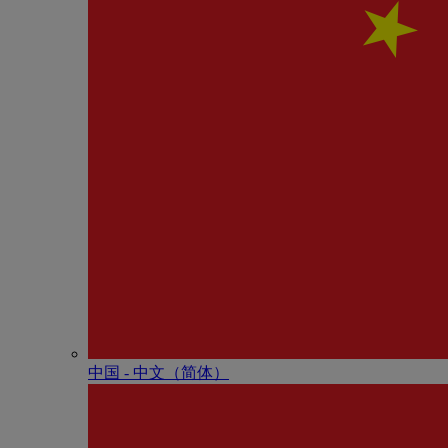
中国 - 中⽂（简体）