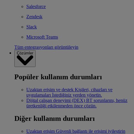
Salesforce
Zendesk
Slack
Microsoft Teams
Tüm entegrasyonları görüntüleyin
Çözümler
Popüler kullanım durumları
Uzaktan erişim ve destek
Kişileri, cihazları ve
uygulamaları İstediğiniz yerden yönetin.
Dijital çalışan deneyimi (DEX)
BT sorunlarını, henüz
üretkenliği etkilenmeden önce çözün.
Diğer kullanım durumları
Uzaktan erişim
Güvenli bağlantı ile erişimi iyileştirin