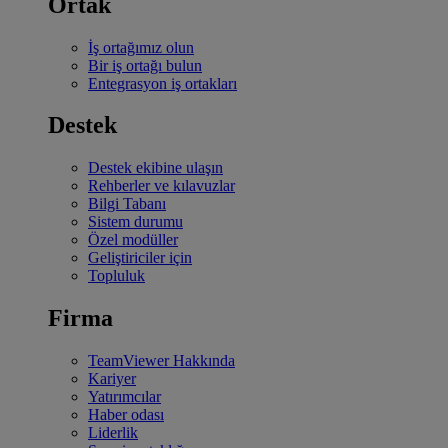
Ortak
İş ortağımız olun
Bir iş ortağı bulun
Entegrasyon iş ortakları
Destek
Destek ekibine ulaşın
Rehberler ve kılavuzlar
Bilgi Tabanı
Sistem durumu
Özel modüller
Geliştiriciler için
Topluluk
Firma
TeamViewer Hakkında
Kariyer
Yatırımcılar
Haber odası
Liderlik