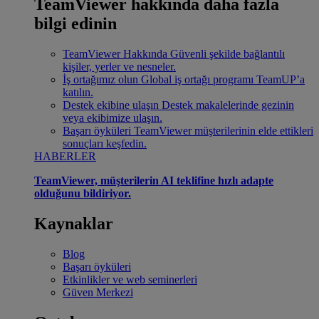
TeamViewer hakkında daha fazla
bilgi edinin
TeamViewer Hakkında
Güvenli şekilde bağlantılı
kişiler, yerler ve nesneler.
İş ortağımız olun
Global iş ortağı programı TeamUP’a
katılın.
Destek ekibine ulaşın
Destek makalelerinde gezinin
veya ekibimize ulaşın.
Başarı öyküleri
TeamViewer müşterilerinin elde ettikleri
sonuçları keşfedin.
HABERLER
TeamViewer, müşterilerin AI teklifine hızlı adapte
olduğunu bildiriyor.
Kaynaklar
Blog
Başarı öyküleri
Etkinlikler ve web seminerleri
Güven Merkezi