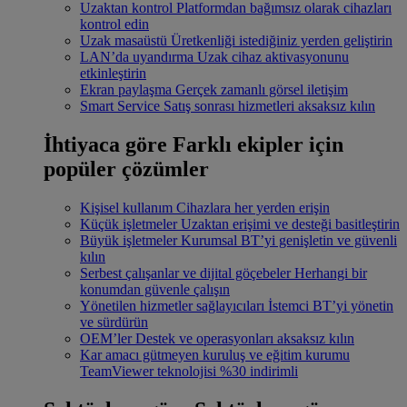
Uzaktan kontrol
Platformdan bağımsız olarak cihazları
kontrol edin
Uzak masaüstü
Üretkenliği istediğiniz yerden geliştirin
LAN’da uyandırma
Uzak cihaz aktivasyonunu
etkinleştirin
Ekran paylaşma
Gerçek zamanlı görsel iletişim
Smart Service
Satış sonrası hizmetleri aksaksız kılın
İhtiyaca göre
Farklı ekipler için
popüler çözümler
Kişisel kullanım
Cihazlara her yerden erişin
Küçük işletmeler
Uzaktan erişimi ve desteği basitleştirin
Büyük işletmeler
Kurumsal BT’yi genişletin ve güvenli
kılın
Serbest çalışanlar ve dijital göçebeler
Herhangi bir
konumdan güvenle çalışın
Yönetilen hizmetler sağlayıcıları
İstemci BT’yi yönetin
ve sürdürün
OEM’ler
Destek ve operasyonları aksaksız kılın
Kar amacı gütmeyen kuruluş ve eğitim kurumu
TeamViewer teknolojisi %30 indirimli