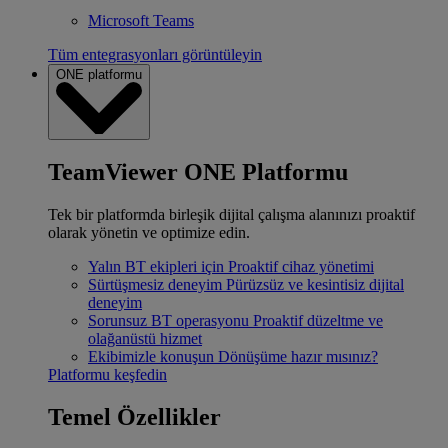
Microsoft Teams
Tüm entegrasyonları görüntüleyin
ONE platformu
TeamViewer ONE Platformu
Tek bir platformda birleşik dijital çalışma alanınızı proaktif
olarak yönetin ve optimize edin.
Yalın BT ekipleri için
Proaktif cihaz yönetimi
Sürtüşmesiz deneyim
Pürüzsüz ve kesintisiz dijital
deneyim
Sorunsuz BT operasyonu
Proaktif düzeltme ve
olağanüstü hizmet
Ekibimizle konuşun
Dönüşüme hazır mısınız?
Platformu keşfedin
Temel Özellikler