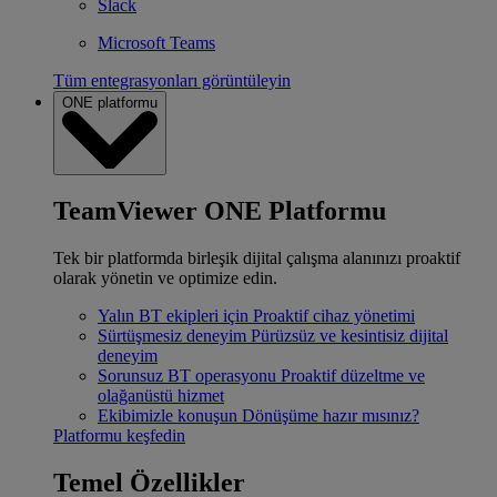
Slack
Microsoft Teams
Tüm entegrasyonları görüntüleyin
ONE platformu
TeamViewer ONE Platformu
Tek bir platformda birleşik dijital çalışma alanınızı proaktif
olarak yönetin ve optimize edin.
Yalın BT ekipleri için
Proaktif cihaz yönetimi
Sürtüşmesiz deneyim
Pürüzsüz ve kesintisiz dijital
deneyim
Sorunsuz BT operasyonu
Proaktif düzeltme ve
olağanüstü hizmet
Ekibimizle konuşun
Dönüşüme hazır mısınız?
Platformu keşfedin
Temel Özellikler