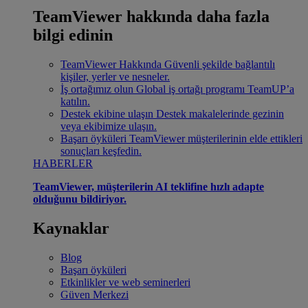
TeamViewer hakkında daha fazla
bilgi edinin
TeamViewer Hakkında
Güvenli şekilde bağlantılı
kişiler, yerler ve nesneler.
İş ortağımız olun
Global iş ortağı programı TeamUP’a
katılın.
Destek ekibine ulaşın
Destek makalelerinde gezinin
veya ekibimize ulaşın.
Başarı öyküleri
TeamViewer müşterilerinin elde ettikleri
sonuçları keşfedin.
HABERLER
TeamViewer, müşterilerin AI teklifine hızlı adapte
olduğunu bildiriyor.
Kaynaklar
Blog
Başarı öyküleri
Etkinlikler ve web seminerleri
Güven Merkezi