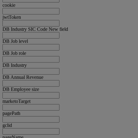
cookie
jwtToken
DB Industry SIC Code New field
DB Job level
DB Job role
DB Industry
DB Annual Revenue
DB Employee size
marketoTarget
pagePath
gclid
pageName