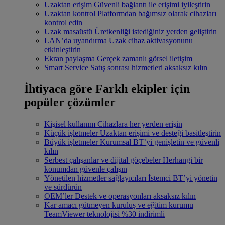
Uzaktan erişim
Güvenli bağlantı ile erişimi iyileştirin
Uzaktan kontrol
Platformdan bağımsız olarak cihazları
kontrol edin
Uzak masaüstü
Üretkenliği istediğiniz yerden geliştirin
LAN’da uyandırma
Uzak cihaz aktivasyonunu
etkinleştirin
Ekran paylaşma
Gerçek zamanlı görsel iletişim
Smart Service
Satış sonrası hizmetleri aksaksız kılın
İhtiyaca göre
Farklı ekipler için
popüler çözümler
Kişisel kullanım
Cihazlara her yerden erişin
Küçük işletmeler
Uzaktan erişimi ve desteği basitleştirin
Büyük işletmeler
Kurumsal BT’yi genişletin ve güvenli
kılın
Serbest çalışanlar ve dijital göçebeler
Herhangi bir
konumdan güvenle çalışın
Yönetilen hizmetler sağlayıcıları
İstemci BT’yi yönetin
ve sürdürün
OEM’ler
Destek ve operasyonları aksaksız kılın
Kar amacı gütmeyen kuruluş ve eğitim kurumu
TeamViewer teknolojisi %30 indirimli