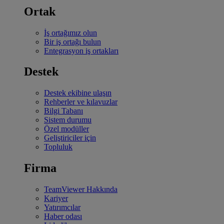
Ortak
İş ortağımız olun
Bir iş ortağı bulun
Entegrasyon iş ortakları
Destek
Destek ekibine ulaşın
Rehberler ve kılavuzlar
Bilgi Tabanı
Sistem durumu
Özel modüller
Geliştiriciler için
Topluluk
Firma
TeamViewer Hakkında
Kariyer
Yatırımcılar
Haber odası