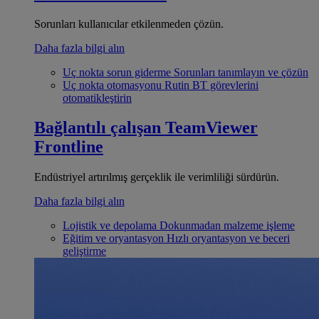
Sorunları kullanıcılar etkilenmeden çözün.
Daha fazla bilgi alın
Uç nokta sorun giderme
Sorunları tanımlayın ve çözün
Uç nokta otomasyonu
Rutin BT görevlerini
otomatikleştirin
Bağlantılı çalışan
TeamViewer
Frontline
Endüstriyel artırılmış gerçeklik ile verimliliği sürdürün.
Daha fazla bilgi alın
Lojistik ve depolama
Dokunmadan malzeme işleme
Eğitim ve oryantasyon
Hızlı oryantasyon ve beceri
geliştirme