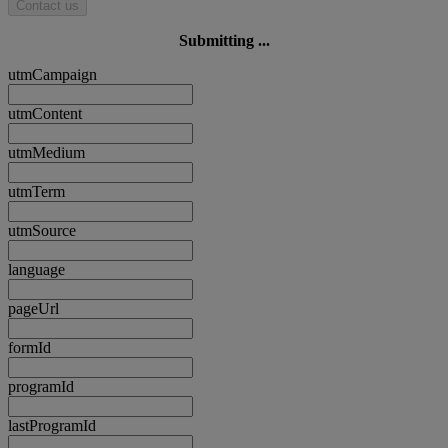
Contact us
Submitting ...
utmCampaign
utmContent
utmMedium
utmTerm
utmSource
language
pageUrl
formId
programId
lastProgramId