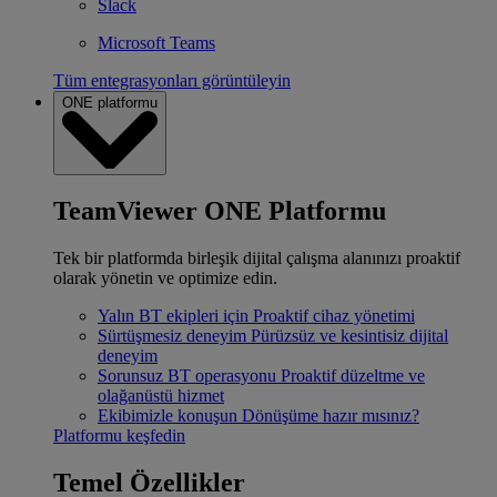
Slack
Microsoft Teams
Tüm entegrasyonları görüntüleyin
ONE platformu
TeamViewer ONE Platformu
Tek bir platformda birleşik dijital çalışma alanınızı proaktif
olarak yönetin ve optimize edin.
Yalın BT ekipleri için
Proaktif cihaz yönetimi
Sürtüşmesiz deneyim
Pürüzsüz ve kesintisiz dijital
deneyim
Sorunsuz BT operasyonu
Proaktif düzeltme ve
olağanüstü hizmet
Ekibimizle konuşun
Dönüşüme hazır mısınız?
Platformu keşfedin
Temel Özellikler