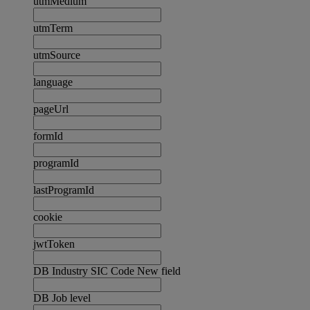
utmMedium
utmTerm
utmSource
language
pageUrl
formId
programId
lastProgramId
cookie
jwtToken
DB Industry SIC Code New field
DB Job level