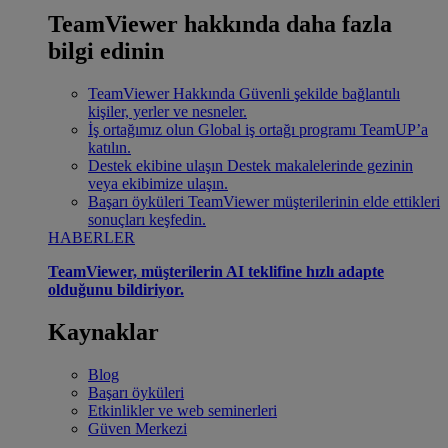
TeamViewer hakkında daha fazla
bilgi edinin
TeamViewer Hakkında
Güvenli şekilde bağlantılı
kişiler, yerler ve nesneler.
İş ortağımız olun
Global iş ortağı programı TeamUP’a
katılın.
Destek ekibine ulaşın
Destek makalelerinde gezinin
veya ekibimize ulaşın.
Başarı öyküleri
TeamViewer müşterilerinin elde ettikleri
sonuçları keşfedin.
HABERLER
TeamViewer, müşterilerin AI teklifine hızlı adapte
olduğunu bildiriyor.
Kaynaklar
Blog
Başarı öyküleri
Etkinlikler ve web seminerleri
Güven Merkezi