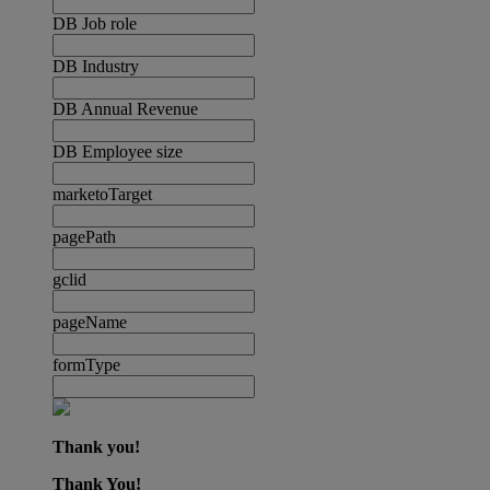
DB Job role
DB Industry
DB Annual Revenue
DB Employee size
marketoTarget
pagePath
gclid
pageName
formType
Thank you!
Thank You!