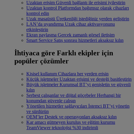
Uzaktan erişim
Güvenli bağlantı ile erişimi iyileştirin
Uzaktan kontrol
Platformdan bağımsız olarak cihazları
kontrol edin
Uzak masaüstü
Üretkenliği istediğiniz yerden geliştirin
LAN’da uyandırma
Uzak cihaz aktivasyonunu
etkinleştirin
Ekran paylaşma
Gerçek zamanlı görsel iletişim
Smart Service
Satış sonrası hizmetleri aksaksız kılın
İhtiyaca göre
Farklı ekipler için
popüler çözümler
Kişisel kullanım
Cihazlara her yerden erişin
Küçük işletmeler
Uzaktan erişimi ve desteği basitleştirin
Büyük işletmeler
Kurumsal BT’yi genişletin ve güvenli
kılın
Serbest çalışanlar ve dijital göçebeler
Herhangi bir
konumdan güvenle çalışın
Yönetilen hizmetler sağlayıcıları
İstemci BT’yi yönetin
ve sürdürün
OEM’ler
Destek ve operasyonları aksaksız kılın
Kar amacı gütmeyen kuruluş ve eğitim kurumu
TeamViewer teknolojisi %30 indirimli