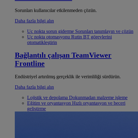
Sorunları kullanıcılar etkilenmeden çözün.
Daha fazla bilgi alın
Uç nokta sorun giderme
Sorunları tanımlayın ve çözün
Uç nokta otomasyonu
Rutin BT görevlerini
otomatikleştirin
Bağlantılı çalışan
TeamViewer
Frontline
Endüstriyel artırılmış gerçeklik ile verimliliği sürdürün.
Daha fazla bilgi alın
Lojistik ve depolama
Dokunmadan malzeme işleme
Eğitim ve oryantasyon
Hızlı oryantasyon ve beceri
geliştirme