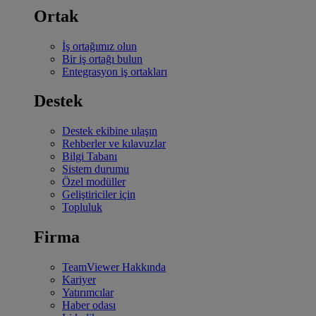
Ortak
İş ortağımız olun
Bir iş ortağı bulun
Entegrasyon iş ortakları
Destek
Destek ekibine ulaşın
Rehberler ve kılavuzlar
Bilgi Tabanı
Sistem durumu
Özel modüller
Geliştiriciler için
Topluluk
Firma
TeamViewer Hakkında
Kariyer
Yatırımcılar
Haber odası