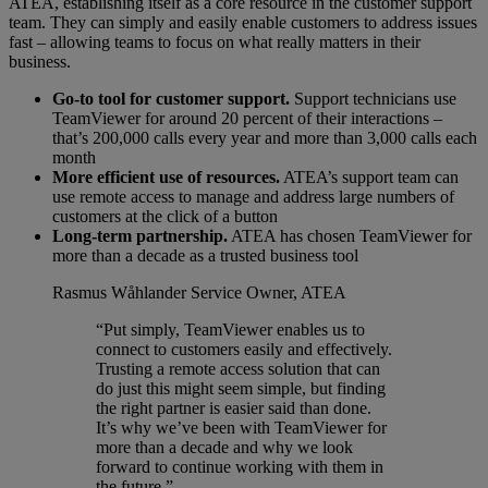
ATEA, establishing itself as a core resource in the customer support
team. They can simply and easily enable customers to address issues
fast – allowing teams to focus on what really matters in their
business.
Go-to tool for customer support.
Support technicians use
TeamViewer for around 20 percent of their interactions –
that’s 200,000 calls every year and more than 3,000 calls each
month
More efficient use of resources.
ATEA’s support team can
use remote access to manage and address large numbers of
customers at the click of a button
Long-term partnership.
ATEA has chosen TeamViewer for
more than a decade as a trusted business tool
Rasmus Wåhlander
Service Owner, ATEA
“Put simply, TeamViewer enables us to
connect to customers easily and effectively.
Trusting a remote access solution that can
do just this might seem simple, but finding
the right partner is easier said than done.
It’s why we’ve been with TeamViewer for
more than a decade and why we look
forward to continue working with them in
the future.”