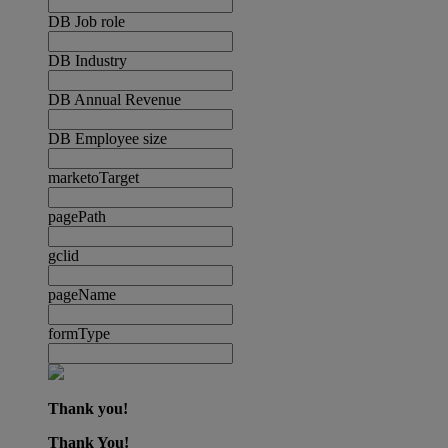
DB Job role
DB Industry
DB Annual Revenue
DB Employee size
marketoTarget
pagePath
gclid
pageName
formType
Thank you!
Thank You!