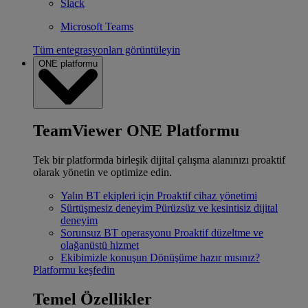
Slack
Microsoft Teams
Tüm entegrasyonları görüntüleyin
ONE platformu
TeamViewer ONE Platformu
Tek bir platformda birleşik dijital çalışma alanınızı proaktif
olarak yönetin ve optimize edin.
Yalın BT ekipleri için
Proaktif cihaz yönetimi
Sürtüşmesiz deneyim
Pürüzsüz ve kesintisiz dijital
deneyim
Sorunsuz BT operasyonu
Proaktif düzeltme ve
olağanüstü hizmet
Ekibimizle konuşun
Dönüşüme hazır mısınız?
Platformu keşfedin
Temel Özellikler