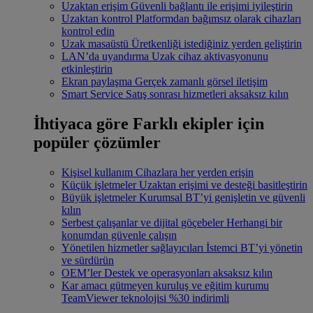
Uzaktan erişim
Güvenli bağlantı ile erişimi iyileştirin
Uzaktan kontrol
Platformdan bağımsız olarak cihazları
kontrol edin
Uzak masaüstü
Üretkenliği istediğiniz yerden geliştirin
LAN’da uyandırma
Uzak cihaz aktivasyonunu
etkinleştirin
Ekran paylaşma
Gerçek zamanlı görsel iletişim
Smart Service
Satış sonrası hizmetleri aksaksız kılın
İhtiyaca göre
Farklı ekipler için
popüler çözümler
Kişisel kullanım
Cihazlara her yerden erişin
Küçük işletmeler
Uzaktan erişimi ve desteği basitleştirin
Büyük işletmeler
Kurumsal BT’yi genişletin ve güvenli
kılın
Serbest çalışanlar ve dijital göçebeler
Herhangi bir
konumdan güvenle çalışın
Yönetilen hizmetler sağlayıcıları
İstemci BT’yi yönetin
ve sürdürün
OEM’ler
Destek ve operasyonları aksaksız kılın
Kar amacı gütmeyen kuruluş ve eğitim kurumu
TeamViewer teknolojisi %30 indirimli