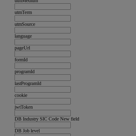
utmMedium
utmTerm
utmSource
language
pageUrl
formId
programId
lastProgramId
cookie
jwtToken
DB Industry SIC Code New field
DB Job level