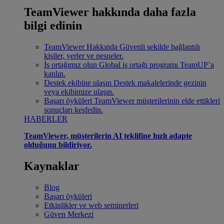
TeamViewer hakkında daha fazla
bilgi edinin
TeamViewer Hakkında
Güvenli şekilde bağlantılı
kişiler, yerler ve nesneler.
İş ortağımız olun
Global iş ortağı programı TeamUP’a
katılın.
Destek ekibine ulaşın
Destek makalelerinde gezinin
veya ekibimize ulaşın.
Başarı öyküleri
TeamViewer müşterilerinin elde ettikleri
sonuçları keşfedin.
HABERLER
TeamViewer, müşterilerin AI teklifine hızlı adapte
olduğunu bildiriyor.
Kaynaklar
Blog
Başarı öyküleri
Etkinlikler ve web seminerleri
Güven Merkezi