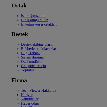
Ortak
İş ortağımız olun
Bir iş ortağı bulun
Entegrasyon iş ortakları
Destek
Destek ekibine ulaşın
Rehberler ve kılavuzlar
Bilgi Tabanı
Sistem durumu
Özel modüller
Geliştiriciler için
Topluluk
Firma
TeamViewer Hakkında
Kariyer
Yatırımcılar
Haber odası