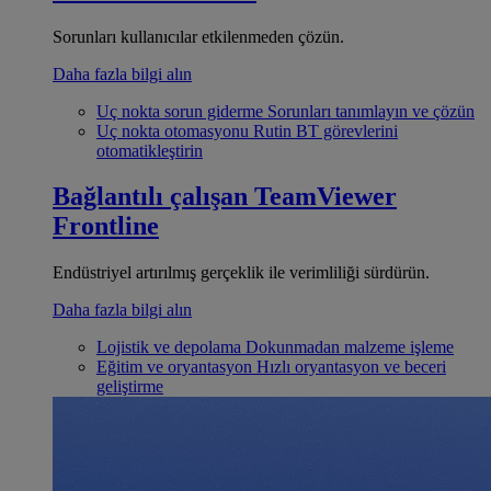
Sorunları kullanıcılar etkilenmeden çözün.
Daha fazla bilgi alın
Uç nokta sorun giderme
Sorunları tanımlayın ve çözün
Uç nokta otomasyonu
Rutin BT görevlerini
otomatikleştirin
Bağlantılı çalışan
TeamViewer
Frontline
Endüstriyel artırılmış gerçeklik ile verimliliği sürdürün.
Daha fazla bilgi alın
Lojistik ve depolama
Dokunmadan malzeme işleme
Eğitim ve oryantasyon
Hızlı oryantasyon ve beceri
geliştirme