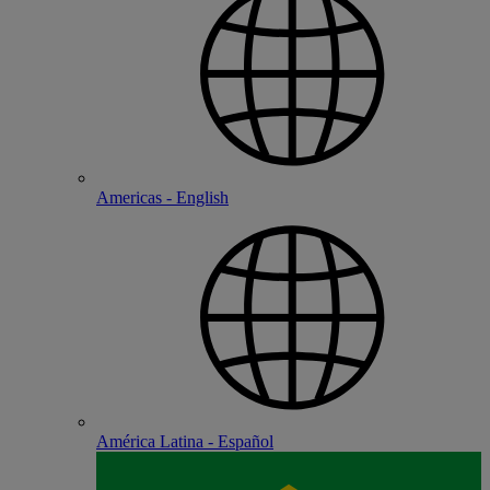
Americas - English
América Latina - Español