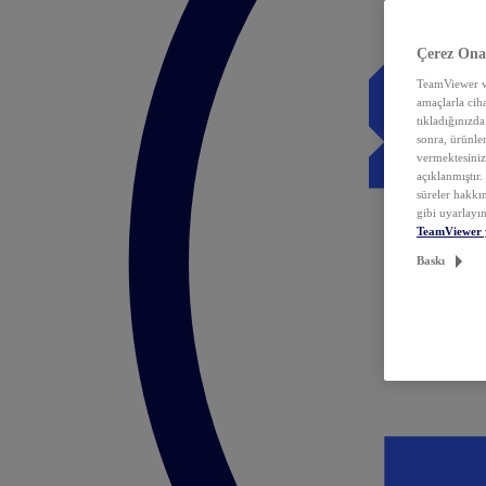
Çerez Ona
TeamViewer ve
amaçlarla ciha
tıkladığınızda
sonra, ürünle
vermektesiniz.
açıklanmıştır
süreler hakkın
gibi uyarlayın
TeamViewer 
Baskı