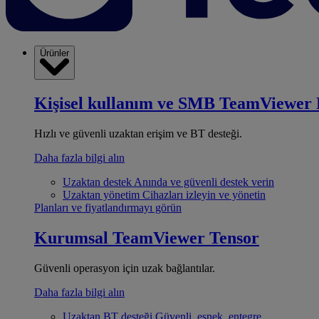
Ürünler
Kişisel kullanım ve SMB
TeamViewer 
Hızlı ve güvenli uzaktan erişim ve BT desteği.
Daha fazla bilgi alın
Uzaktan destek
Anında ve güvenli destek verin
Uzaktan yönetim
Cihazları izleyin ve yönetin
Planları ve fiyatlandırmayı görün
Kurumsal
TeamViewer Tensor
Güvenli operasyon için uzak bağlantılar.
Daha fazla bilgi alın
Uzaktan BT desteği
Güvenli, esnek, entegre