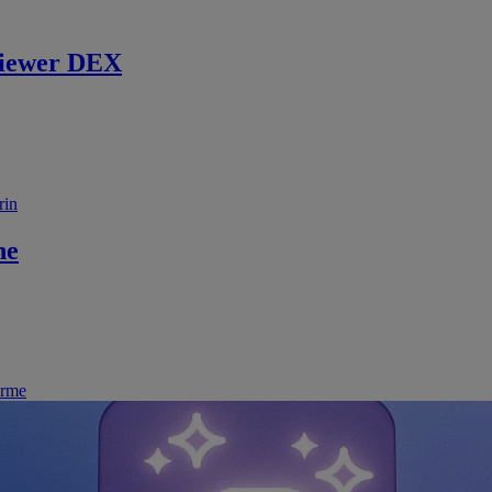
iewer DEX
rin
ne
irme