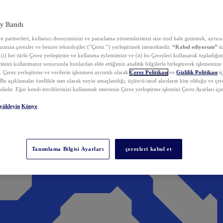
y Bandı
 partnerleri, kullanıcı deneyiminizi ve pazarlama yöntemlerimizi size özel hale getirmek, ayrıca 
zınıza çerezler ve benzer teknolojiler (“Çerez ”) yerleştirmek istemektedir.
“Kabul ediyorum”
üz
 (i) her türlü Çerez yerleştirme ve kullanma eylemimize ve (ii) bu Çerezleri kullanarak topladığım
rimizi kullanmanız sonucunda bunlardan elde ettiğimiz analitik bilgilerle birleştirerek işlememize
 Çerez yerleştirme ve verilerin işlenmesi ayrıntılı olarak
Çerez Politikası
ve
Gizlilik Politikası
iç
. Bu açıklamalar özellikle tam olarak neyin amaçlandığı, üçüncü taraf alıcıların kim olduğu ve çe
dadır. Eğer kendi tercihlerinizi kullanmak isterseniz Çerez yerleştirme işlemini Çerez Ayarları içi
.
yükleyin
Künye
Tanımlama Bilgisi Ayarları
çerezleri kabul et