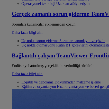
Operasyonel teknoloji
Uzaktan atölye erişimi
Gerçek zamanlı sorun giderme
TeamV
Sorunları kullanıcılar etkilenmeden çözün.
Daha fazla bilgi alın
Uç nokta sorun giderme
Sorunları tanımlayın ve çözün
Uç nokta otomasyonu
Rutin BT görevlerini otomatikleşti
Bağlantılı çalışan
TeamViewer Frontli
Endüstriyel artırılmış gerçeklik ile verimliliği sürdürün.
Daha fazla bilgi alın
Lojistik ve depolama
Dokunmadan malzeme işleme
Eğitim ve oryantasyon
Hızlı oryantasyon ve beceri gelişt