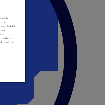
analitik
erine
ız verileri daha
 onay
inde
rez saklama
nde istediğiniz