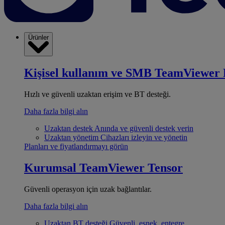
Ürünler
Kişisel kullanım ve SMB
TeamViewer 
Hızlı ve güvenli uzaktan erişim ve BT desteği.
Daha fazla bilgi alın
Uzaktan destek
Anında ve güvenli destek verin
Uzaktan yönetim
Cihazları izleyin ve yönetin
Planları ve fiyatlandırmayı görün
Kurumsal
TeamViewer Tensor
Güvenli operasyon için uzak bağlantılar.
Daha fazla bilgi alın
Uzaktan BT desteği
Güvenli, esnek, entegre