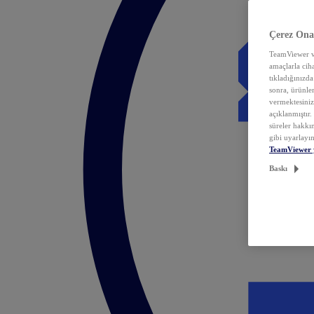
Çerez Ona
TeamViewer ve
amaçlarla ciha
tıkladığınızda
sonra, ürünle
vermektesiniz.
açıklanmıştır
süreler hakkın
gibi uyarlayın
TeamViewer 
Baskı