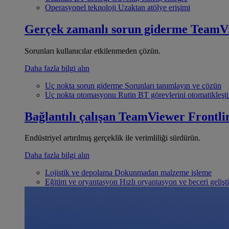
Operasyonel teknoloji
Uzaktan atölye erişimi
Gerçek zamanlı sorun giderme
TeamV
Sorunları kullanıcılar etkilenmeden çözün.
Daha fazla bilgi alın
Uç nokta sorun giderme
Sorunları tanımlayın ve çözün
Uç nokta otomasyonu
Rutin BT görevlerini otomatikleşti
Bağlantılı çalışan
TeamViewer Frontli
Endüstriyel artırılmış gerçeklik ile verimliliği sürdürün.
Daha fazla bilgi alın
Lojistik ve depolama
Dokunmadan malzeme işleme
Eğitim ve oryantasyon
Hızlı oryantasyon ve beceri gelişt