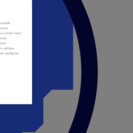
analitik
erine
ız verileri daha
 onay
inde
rez saklama
nde istediğiniz