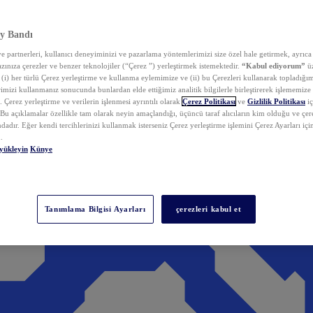
y Bandı
 partnerleri, kullanıcı deneyiminizi ve pazarlama yöntemlerimizi size özel hale getirmek, ayrıca 
zınıza çerezler ve benzer teknolojiler (“Çerez ”) yerleştirmek istemektedir.
“Kabul ediyorum”
üz
 (i) her türlü Çerez yerleştirme ve kullanma eylemimize ve (ii) bu Çerezleri kullanarak topladığım
rimizi kullanmanız sonucunda bunlardan elde ettiğimiz analitik bilgilerle birleştirerek işlememize
 Çerez yerleştirme ve verilerin işlenmesi ayrıntılı olarak
Çerez Politikası
ve
Gizlilik Politikası
iç
. Bu açıklamalar özellikle tam olarak neyin amaçlandığı, üçüncü taraf alıcıların kim olduğu ve çe
dadır. Eğer kendi tercihlerinizi kullanmak isterseniz Çerez yerleştirme işlemini Çerez Ayarları içi
.
yükleyin
Künye
Tanımlama Bilgisi Ayarları
çerezleri kabul et