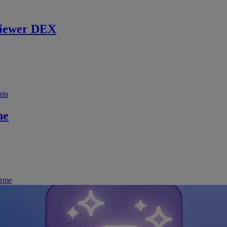
iewer DEX
rin
ne
irme