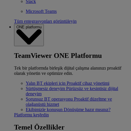
Slack
Microsoft Teams
Tüm entegrasyonları görüntüleyin
ONE platformu
TeamViewer ONE Platformu
Tek bir platformda birleşik dijital çalışma alanınızı proaktif
olarak yönetin ve optimize edin.
Yalın BT ekipleri için
Proaktif cihaz yönetimi
Sürtüşmesiz deneyim
Pürüzsüz ve kesintisiz dijital
deneyim
Sorunsuz BT operasyonu
Proaktif düzeltme ve
olağanüstü hizmet
Ekibimizle konuşun
Dönüşüme hazır mısınız?
Platformu keşfedin
Temel Özellikler