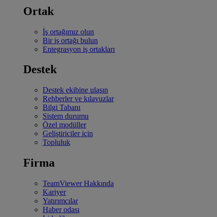
Ortak
İş ortağımız olun
Bir iş ortağı bulun
Entegrasyon iş ortakları
Destek
Destek ekibine ulaşın
Rehberler ve kılavuzlar
Bilgi Tabanı
Sistem durumu
Özel modüller
Geliştiriciler için
Topluluk
Firma
TeamViewer Hakkında
Kariyer
Yatırımcılar
Haber odası