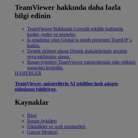
TeamViewer hakkında daha fazla
bilgi edinin
TeamViewer Hakkında
Güvenli şekilde bağlantılı
kişiler, yerler ve nesneler.
İş ortağımız olun
Global iş ortağı programı TeamUP’a
katılın.
Destek ekibine ulaşın
Destek makalelerinde gezinin
veya ekibimize ulaşın.
Başarı öyküleri
TeamViewer müşterilerinin elde ettikleri
sonuçları keşfedin.
HABERLER
TeamViewer, müşterilerin AI teklifine hızlı adapte
olduğunu bildiriyor.
Kaynaklar
Blog
Başarı öyküleri
Etkinlikler ve web seminerleri
Güven Merkezi