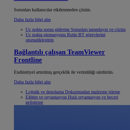
Sorunları kullanıcılar etkilenmeden çözün.
Daha fazla bilgi alın
Uç nokta sorun giderme
Sorunları tanımlayın ve çözün
Uç nokta otomasyonu
Rutin BT görevlerini
otomatikleştirin
Bağlantılı çalışan
TeamViewer
Frontline
Endüstriyel artırılmış gerçeklik ile verimliliği sürdürün.
Daha fazla bilgi alın
Lojistik ve depolama
Dokunmadan malzeme işleme
Eğitim ve oryantasyon
Hızlı oryantasyon ve beceri
geliştirme