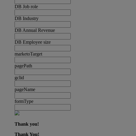
DB Job role
DB Industry
DB Annual Revenue
DB Employee size
marketoTarget
pagePath
gclid
pageName
formType
Thank you!
Thank You!