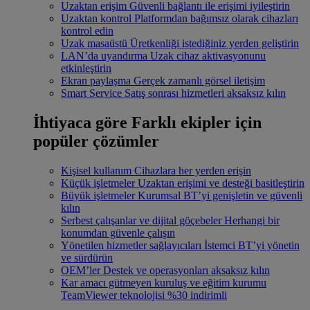
Uzaktan erişim
Güvenli bağlantı ile erişimi iyileştirin
Uzaktan kontrol
Platformdan bağımsız olarak cihazları
kontrol edin
Uzak masaüstü
Üretkenliği istediğiniz yerden geliştirin
LAN’da uyandırma
Uzak cihaz aktivasyonunu
etkinleştirin
Ekran paylaşma
Gerçek zamanlı görsel iletişim
Smart Service
Satış sonrası hizmetleri aksaksız kılın
İhtiyaca göre
Farklı ekipler için
popüler çözümler
Kişisel kullanım
Cihazlara her yerden erişin
Küçük işletmeler
Uzaktan erişimi ve desteği basitleştirin
Büyük işletmeler
Kurumsal BT’yi genişletin ve güvenli
kılın
Serbest çalışanlar ve dijital göçebeler
Herhangi bir
konumdan güvenle çalışın
Yönetilen hizmetler sağlayıcıları
İstemci BT’yi yönetin
ve sürdürün
OEM’ler
Destek ve operasyonları aksaksız kılın
Kar amacı gütmeyen kuruluş ve eğitim kurumu
TeamViewer teknolojisi %30 indirimli