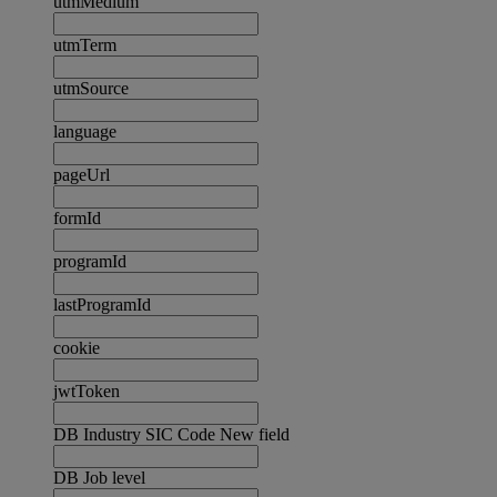
utmMedium
utmTerm
utmSource
language
pageUrl
formId
programId
lastProgramId
cookie
jwtToken
DB Industry SIC Code New field
DB Job level