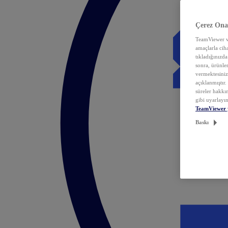
Çerez Ona
TeamViewer ve
amaçlarla ciha
tıkladığınızda
sonra, ürünle
vermektesiniz.
açıklanmıştır
süreler hakkın
gibi uyarlayın
TeamViewer 
Baskı