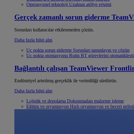
Operasyonel teknoloji
Uzaktan atölye erişimi
Gerçek zamanlı sorun giderme
TeamV
Sorunları kullanıcılar etkilenmeden çözün.
Daha fazla bilgi alın
Uç nokta sorun giderme
Sorunları tanımlayın ve çözün
Uç nokta otomasyonu
Rutin BT görevlerini otomatikleşti
Bağlantılı çalışan
TeamViewer Frontli
Endüstriyel artırılmış gerçeklik ile verimliliği sürdürün.
Daha fazla bilgi alın
Lojistik ve depolama
Dokunmadan malzeme işleme
Eğitim ve oryantasyon
Hızlı oryantasyon ve beceri gelişt