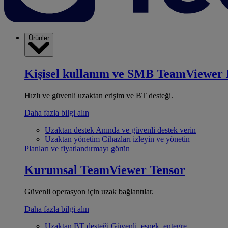
Ürünler
Kişisel kullanım ve SMB
TeamViewer 
Hızlı ve güvenli uzaktan erişim ve BT desteği.
Daha fazla bilgi alın
Uzaktan destek
Anında ve güvenli destek verin
Uzaktan yönetim
Cihazları izleyin ve yönetin
Planları ve fiyatlandırmayı görün
Kurumsal
TeamViewer Tensor
Güvenli operasyon için uzak bağlantılar.
Daha fazla bilgi alın
Uzaktan BT desteği
Güvenli, esnek, entegre