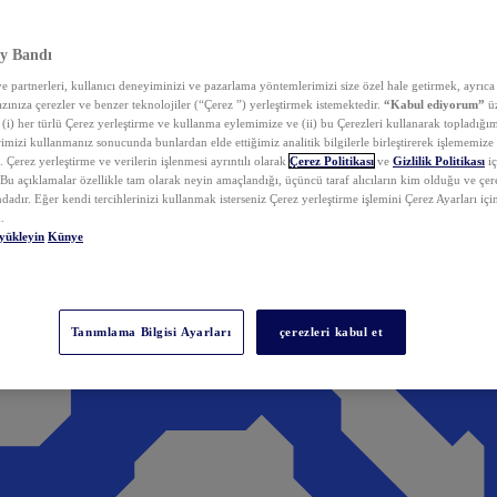
y Bandı
 partnerleri, kullanıcı deneyiminizi ve pazarlama yöntemlerimizi size özel hale getirmek, ayrıca 
zınıza çerezler ve benzer teknolojiler (“Çerez ”) yerleştirmek istemektedir.
“Kabul ediyorum”
üz
 (i) her türlü Çerez yerleştirme ve kullanma eylemimize ve (ii) bu Çerezleri kullanarak topladığım
rimizi kullanmanız sonucunda bunlardan elde ettiğimiz analitik bilgilerle birleştirerek işlememize
 Çerez yerleştirme ve verilerin işlenmesi ayrıntılı olarak
Çerez Politikası
ve
Gizlilik Politikası
iç
. Bu açıklamalar özellikle tam olarak neyin amaçlandığı, üçüncü taraf alıcıların kim olduğu ve çe
dadır. Eğer kendi tercihlerinizi kullanmak isterseniz Çerez yerleştirme işlemini Çerez Ayarları içi
.
yükleyin
Künye
Tanımlama Bilgisi Ayarları
çerezleri kabul et