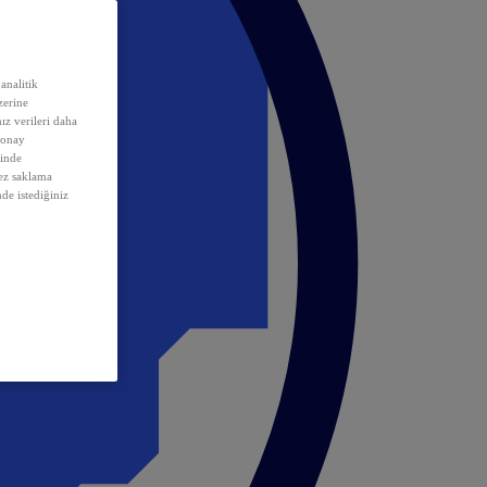
analitik
erine
ız verileri daha
 onay
inde
rez saklama
nde istediğiniz