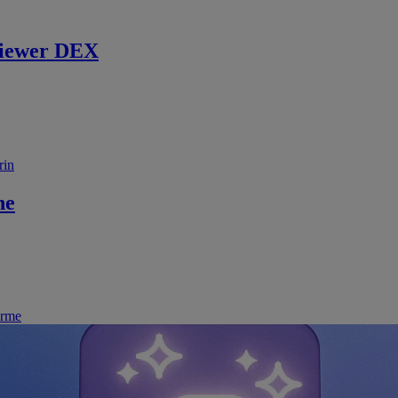
iewer DEX
rin
ne
irme