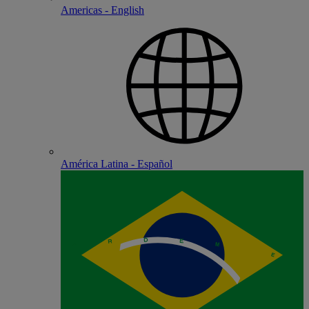
Americas - English
América Latina - Español