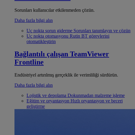
Sorunları kullanıcılar etkilenmeden çözün.
Daha fazla bilgi alın
Uç nokta sorun giderme
Sorunları tanımlayın ve çözün
Uç nokta otomasyonu
Rutin BT görevlerini
otomatikleştirin
Bağlantılı çalışan
TeamViewer
Frontline
Endüstriyel artırılmış gerçeklik ile verimliliği sürdürün.
Daha fazla bilgi alın
Lojistik ve depolama
Dokunmadan malzeme işleme
Eğitim ve oryantasyon
Hızlı oryantasyon ve beceri
geliştirme