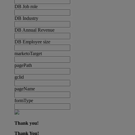
DB Job role
DB Industry
DB Annual Revenue
DB Employee size
marketoTarget
pagePath
gclid
pageName
formType
Thank you!
Thank You!