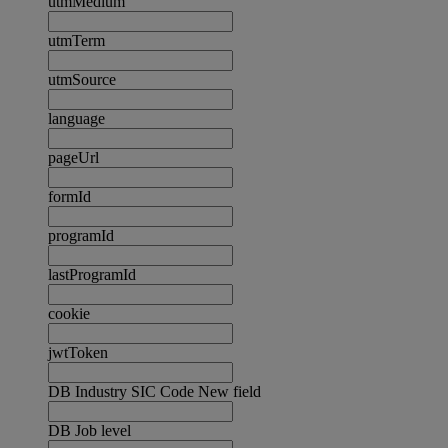
utmMedium
utmTerm
utmSource
language
pageUrl
formId
programId
lastProgramId
cookie
jwtToken
DB Industry SIC Code New field
DB Job level