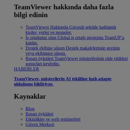
TeamViewer hakkında daha fazla
bilgi edinin
TeamViewer Hakkında
Güvenli şekilde bağlantılı
kişiler, yerler ve nesneler.
İş ortağımız olun
Global iş ortağı programı TeamUP’a
katılın.
Destek ekibine ulaşın
Destek makalelerinde gezinin
veya ekibimize ulaşın.
Başarı öyküleri
TeamViewer müşterilerinin elde ettikleri
sonuçları keşfedin.
HABERLER
TeamViewer, müşterilerin AI teklifine hızlı adapte
olduğunu bildiriyor.
Kaynaklar
Blog
Başarı öyküleri
Etkinlikler ve web seminerleri
Güven Merkezi