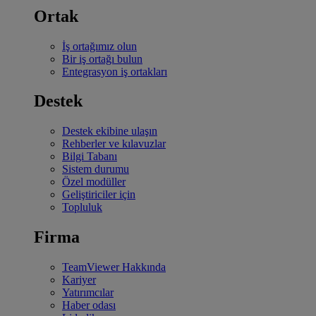
Ortak
İş ortağımız olun
Bir iş ortağı bulun
Entegrasyon iş ortakları
Destek
Destek ekibine ulaşın
Rehberler ve kılavuzlar
Bilgi Tabanı
Sistem durumu
Özel modüller
Geliştiriciler için
Topluluk
Firma
TeamViewer Hakkında
Kariyer
Yatırımcılar
Haber odası