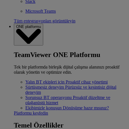
Slack
Microsoft Teams
Tüm entegrasyonları görüntüleyin
ONE platformu
TeamViewer ONE Platformu
Tek bir platformda birleşik dijital çalışma alanınızı proaktif
olarak yönetin ve optimize edin.
Yalın BT ekipleri için
Proaktif cihaz yönetimi
Sürtüşmesiz deneyim
Pürüzsüz ve kesintisiz dijital
deneyim
Sorunsuz BT operasyonu
Proaktif düzeltme ve
olağanüstü hizmet
Ekibimizle konuşun
Dönüşüme hazır mısınız?
Platformu keşfedin
Temel Özellikler