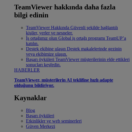
TeamViewer hakkında daha fazla
bilgi edinin
TeamViewer Hakkında
Güvenli şekilde bağlantılı
kişiler, yerler ve nesneler.
İş ortağımız olun
Global iş ortağı programı TeamUP’a
katılın.
Destek ekibine ulaşın
Destek makalelerinde gezinin
veya ekibimize ulaşın.
Başarı öyküleri
TeamViewer müşterilerinin elde ettikleri
sonuçları keşfedin.
HABERLER
TeamViewer, müşterilerin AI teklifine hızlı adapte
olduğunu bildiriyor.
Kaynaklar
Blog
Başarı öyküleri
Etkinlikler ve web seminerleri
Güven Merkezi