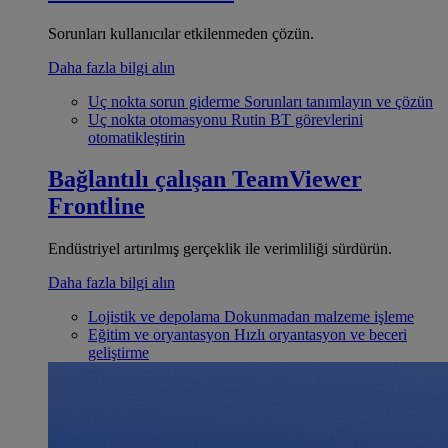
Sorunları kullanıcılar etkilenmeden çözün.
Daha fazla bilgi alın
Uç nokta sorun giderme
Sorunları tanımlayın ve çözün
Uç nokta otomasyonu
Rutin BT görevlerini
otomatikleştirin
Bağlantılı çalışan
TeamViewer
Frontline
Endüstriyel artırılmış gerçeklik ile verimliliği sürdürün.
Daha fazla bilgi alın
Lojistik ve depolama
Dokunmadan malzeme işleme
Eğitim ve oryantasyon
Hızlı oryantasyon ve beceri
geliştirme