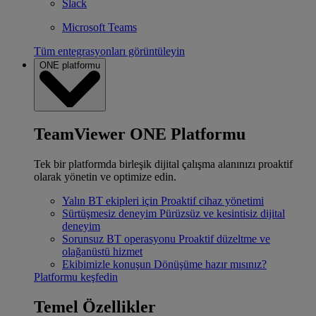
Slack
Microsoft Teams
Tüm entegrasyonları görüntüleyin
ONE platformu
TeamViewer ONE Platformu
Tek bir platformda birleşik dijital çalışma alanınızı proaktif
olarak yönetin ve optimize edin.
Yalın BT ekipleri için
Proaktif cihaz yönetimi
Sürtüşmesiz deneyim
Pürüzsüz ve kesintisiz dijital
deneyim
Sorunsuz BT operasyonu
Proaktif düzeltme ve
olağanüstü hizmet
Ekibimizle konuşun
Dönüşüme hazır mısınız?
Platformu keşfedin
Temel Özellikler