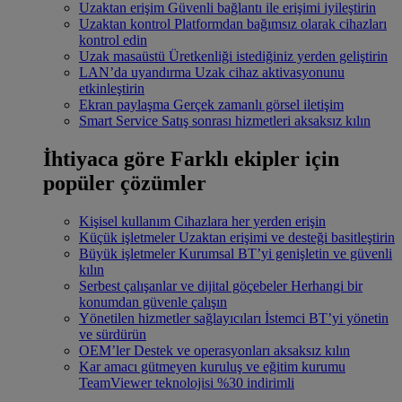
Uzaktan erişim
Güvenli bağlantı ile erişimi iyileştirin
Uzaktan kontrol
Platformdan bağımsız olarak cihazları
kontrol edin
Uzak masaüstü
Üretkenliği istediğiniz yerden geliştirin
LAN’da uyandırma
Uzak cihaz aktivasyonunu
etkinleştirin
Ekran paylaşma
Gerçek zamanlı görsel iletişim
Smart Service
Satış sonrası hizmetleri aksaksız kılın
İhtiyaca göre
Farklı ekipler için
popüler çözümler
Kişisel kullanım
Cihazlara her yerden erişin
Küçük işletmeler
Uzaktan erişimi ve desteği basitleştirin
Büyük işletmeler
Kurumsal BT’yi genişletin ve güvenli
kılın
Serbest çalışanlar ve dijital göçebeler
Herhangi bir
konumdan güvenle çalışın
Yönetilen hizmetler sağlayıcıları
İstemci BT’yi yönetin
ve sürdürün
OEM’ler
Destek ve operasyonları aksaksız kılın
Kar amacı gütmeyen kuruluş ve eğitim kurumu
TeamViewer teknolojisi %30 indirimli