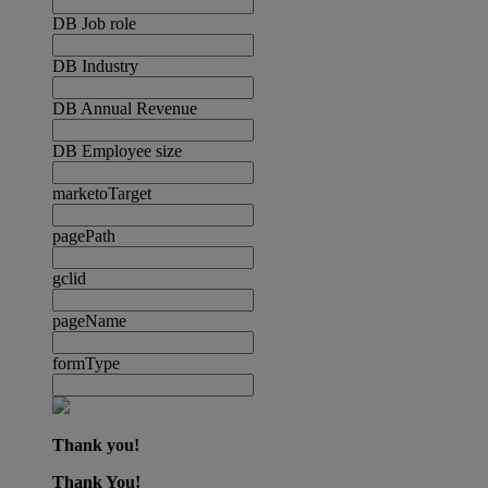
DB Job role
DB Industry
DB Annual Revenue
DB Employee size
marketoTarget
pagePath
gclid
pageName
formType
Thank you!
Thank You!