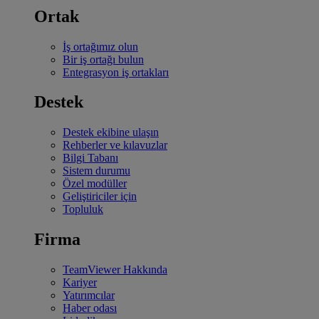
Ortak
İş ortağımız olun
Bir iş ortağı bulun
Entegrasyon iş ortakları
Destek
Destek ekibine ulaşın
Rehberler ve kılavuzlar
Bilgi Tabanı
Sistem durumu
Özel modüller
Geliştiriciler için
Topluluk
Firma
TeamViewer Hakkında
Kariyer
Yatırımcılar
Haber odası