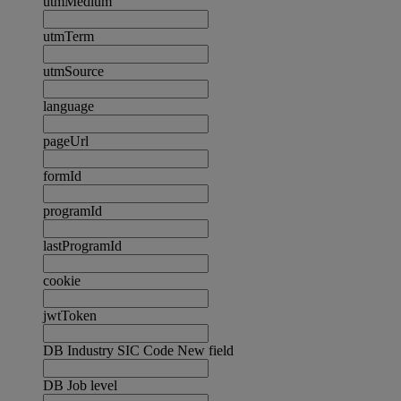
utmMedium
utmTerm
utmSource
language
pageUrl
formId
programId
lastProgramId
cookie
jwtToken
DB Industry SIC Code New field
DB Job level