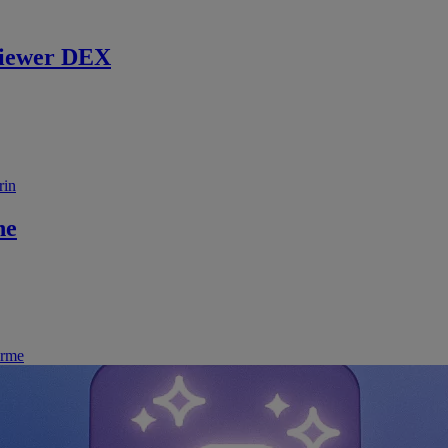
iewer DEX
rin
ne
irme