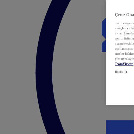
Çerez Ona
TeamViewer ve
amaçlarla ciha
tıkladığınızda
sonra, ürünle
vermektesiniz.
açıklanmıştır
süreler hakkın
gibi uyarlayın
TeamViewer 
Baskı