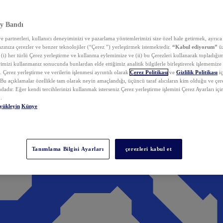
y Bandı
 partnerleri, kullanıcı deneyiminizi ve pazarlama yöntemlerimizi size özel hale getirmek, ayrıca 
zınıza çerezler ve benzer teknolojiler (“Çerez ”) yerleştirmek istemektedir.
“Kabul ediyorum”
üz
 (i) her türlü Çerez yerleştirme ve kullanma eylemimize ve (ii) bu Çerezleri kullanarak topladığım
rimizi kullanmanız sonucunda bunlardan elde ettiğimiz analitik bilgilerle birleştirerek işlememize
 Çerez yerleştirme ve verilerin işlenmesi ayrıntılı olarak
Çerez Politikası
ve
Gizlilik Politikası
iç
. Bu açıklamalar özellikle tam olarak neyin amaçlandığı, üçüncü taraf alıcıların kim olduğu ve çe
dadır. Eğer kendi tercihlerinizi kullanmak isterseniz Çerez yerleştirme işlemini Çerez Ayarları içi
.
yükleyin
Künye
Tanımlama Bilgisi Ayarları
çerezleri kabul et