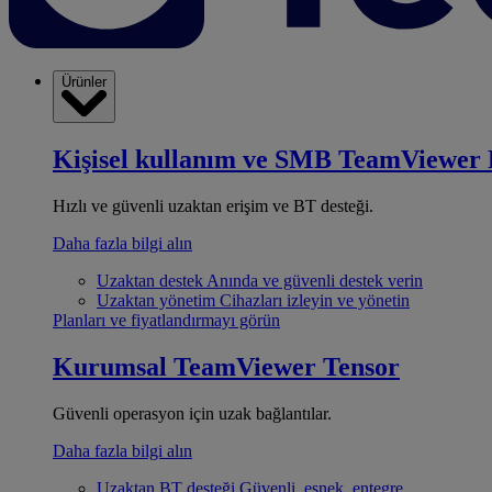
Ürünler
Kişisel kullanım ve SMB
TeamViewer 
Hızlı ve güvenli uzaktan erişim ve BT desteği.
Daha fazla bilgi alın
Uzaktan destek
Anında ve güvenli destek verin
Uzaktan yönetim
Cihazları izleyin ve yönetin
Planları ve fiyatlandırmayı görün
Kurumsal
TeamViewer Tensor
Güvenli operasyon için uzak bağlantılar.
Daha fazla bilgi alın
Uzaktan BT desteği
Güvenli, esnek, entegre