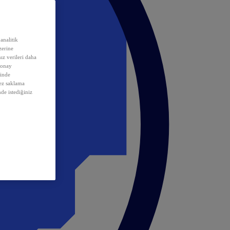
analitik
erine
ız verileri daha
 onay
inde
rez saklama
nde istediğiniz