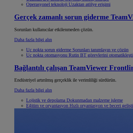
Operasyonel teknoloji
Uzaktan atölye erişimi
Gerçek zamanlı sorun giderme
TeamV
Sorunları kullanıcılar etkilenmeden çözün.
Daha fazla bilgi alın
Uç nokta sorun giderme
Sorunları tanımlayın ve çözün
Uç nokta otomasyonu
Rutin BT görevlerini otomatikleşti
Bağlantılı çalışan
TeamViewer Frontli
Endüstriyel artırılmış gerçeklik ile verimliliği sürdürün.
Daha fazla bilgi alın
Lojistik ve depolama
Dokunmadan malzeme işleme
Eğitim ve oryantasyon
Hızlı oryantasyon ve beceri gelişt