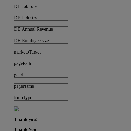
DB Job role
DB Industry
DB Annual Revenue
DB Employee size
marketoTarget
pagePath
gclid
pageName
formType
Thank you!
Thank You!