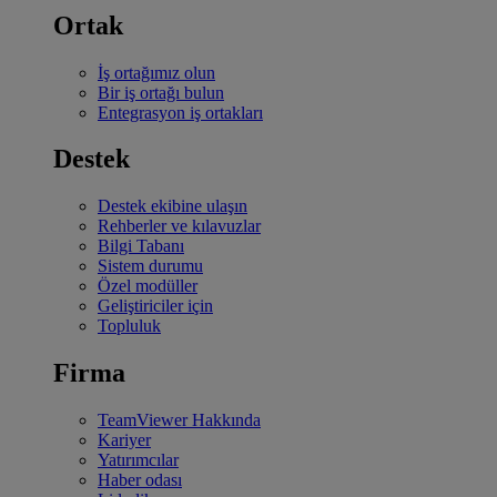
Ortak
İş ortağımız olun
Bir iş ortağı bulun
Entegrasyon iş ortakları
Destek
Destek ekibine ulaşın
Rehberler ve kılavuzlar
Bilgi Tabanı
Sistem durumu
Özel modüller
Geliştiriciler için
Topluluk
Firma
TeamViewer Hakkında
Kariyer
Yatırımcılar
Haber odası