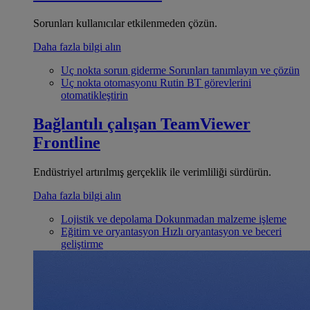
Sorunları kullanıcılar etkilenmeden çözün.
Daha fazla bilgi alın
Uç nokta sorun giderme
Sorunları tanımlayın ve çözün
Uç nokta otomasyonu
Rutin BT görevlerini
otomatikleştirin
Bağlantılı çalışan
TeamViewer
Frontline
Endüstriyel artırılmış gerçeklik ile verimliliği sürdürün.
Daha fazla bilgi alın
Lojistik ve depolama
Dokunmadan malzeme işleme
Eğitim ve oryantasyon
Hızlı oryantasyon ve beceri
geliştirme