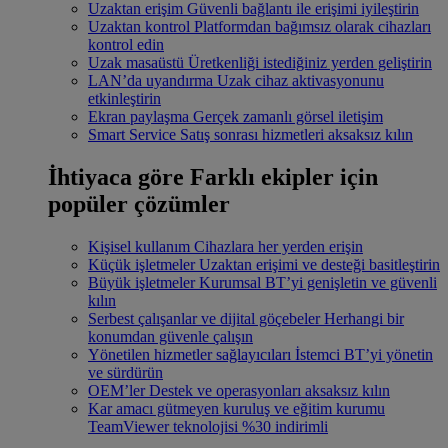
Uzaktan erişim
Güvenli bağlantı ile erişimi iyileştirin
Uzaktan kontrol
Platformdan bağımsız olarak cihazları
kontrol edin
Uzak masaüstü
Üretkenliği istediğiniz yerden geliştirin
LAN’da uyandırma
Uzak cihaz aktivasyonunu
etkinleştirin
Ekran paylaşma
Gerçek zamanlı görsel iletişim
Smart Service
Satış sonrası hizmetleri aksaksız kılın
İhtiyaca göre
Farklı ekipler için
popüler çözümler
Kişisel kullanım
Cihazlara her yerden erişin
Küçük işletmeler
Uzaktan erişimi ve desteği basitleştirin
Büyük işletmeler
Kurumsal BT’yi genişletin ve güvenli
kılın
Serbest çalışanlar ve dijital göçebeler
Herhangi bir
konumdan güvenle çalışın
Yönetilen hizmetler sağlayıcıları
İstemci BT’yi yönetin
ve sürdürün
OEM’ler
Destek ve operasyonları aksaksız kılın
Kar amacı gütmeyen kuruluş ve eğitim kurumu
TeamViewer teknolojisi %30 indirimli