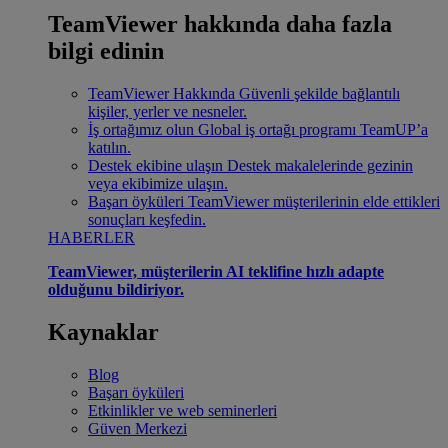
TeamViewer hakkında daha fazla
bilgi edinin
TeamViewer Hakkında
Güvenli şekilde bağlantılı
kişiler, yerler ve nesneler.
İş ortağımız olun
Global iş ortağı programı TeamUP’a
katılın.
Destek ekibine ulaşın
Destek makalelerinde gezinin
veya ekibimize ulaşın.
Başarı öyküleri
TeamViewer müşterilerinin elde ettikleri
sonuçları keşfedin.
HABERLER
TeamViewer, müşterilerin AI teklifine hızlı adapte
olduğunu bildiriyor.
Kaynaklar
Blog
Başarı öyküleri
Etkinlikler ve web seminerleri
Güven Merkezi