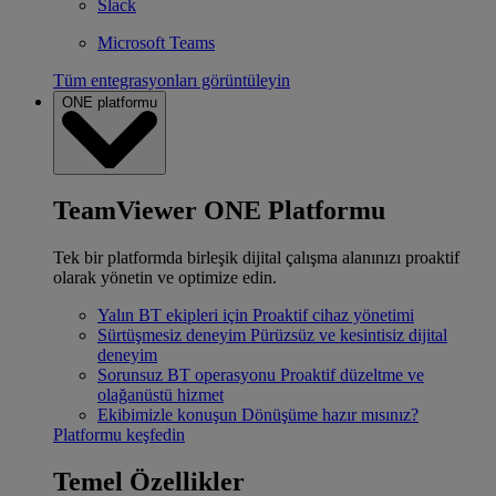
Slack
Microsoft Teams
Tüm entegrasyonları görüntüleyin
ONE platformu
TeamViewer ONE Platformu
Tek bir platformda birleşik dijital çalışma alanınızı proaktif
olarak yönetin ve optimize edin.
Yalın BT ekipleri için
Proaktif cihaz yönetimi
Sürtüşmesiz deneyim
Pürüzsüz ve kesintisiz dijital
deneyim
Sorunsuz BT operasyonu
Proaktif düzeltme ve
olağanüstü hizmet
Ekibimizle konuşun
Dönüşüme hazır mısınız?
Platformu keşfedin
Temel Özellikler