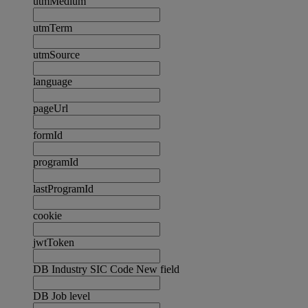
utmMedium
utmTerm
utmSource
language
pageUrl
formId
programId
lastProgramId
cookie
jwtToken
DB Industry SIC Code New field
DB Job level