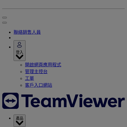
聯絡銷售人員
登入
開啟網頁應用程式
管理主控台
工單
客戶入口網站
產品