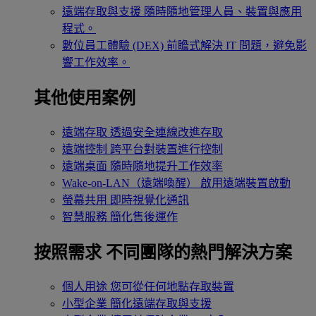
遠端存取與支援
隨時隨地管理人員、裝置與應用
程式。
數位員工體驗 (DEX)
前瞻式解決 IT 問題，避免影
響工作效率。
其他使用案例
遠端存取
透過安全連線改進存取
遠端控制
跨平台對裝置進行控制
遠端桌面
隨時隨地提升工作效率
Wake-on-LAN（遠端喚醒）
啟用遠端裝置啟動
螢幕共用
即時視覺化通訊
智慧服務
簡化售後運作
按照需求
不同團隊的熱門解決方案
個人用途
您可從任何地點存取裝置
小型企業
簡化遠端存取與支援