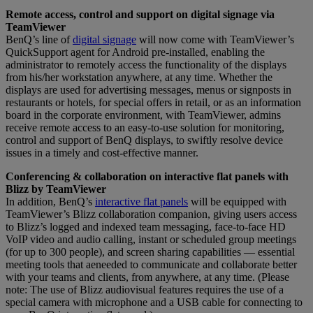
Remote access, control and support on digital signage via
TeamViewer
BenQ’s line of
digital signage
will now come with TeamViewer’s
QuickSupport agent for Android pre-installed, enabling the
administrator to remotely access the functionality of the displays
from his/her workstation anywhere, at any time. Whether the
displays are used for advertising messages, menus or signposts in
restaurants or hotels, for special offers in retail, or as an information
board in the corporate environment, with TeamViewer, admins
receive remote access to an easy-to-use solution for monitoring,
control and support of BenQ displays, to swiftly resolve device
issues in a timely and cost-effective manner.
Conferencing & collaboration on interactive flat panels with
Blizz by TeamViewer
In addition, BenQ’s
interactive flat panels
will be equipped with
TeamViewer’s Blizz collaboration companion, giving users access
to Blizz’s logged and indexed team messaging, face-to-face HD
VoIP video and audio calling, instant or scheduled group meetings
(for up to 300 people), and screen sharing capabilities — essential
meeting tools that aeneeded to communicate and collaborate better
with your teams and clients, from anywhere, at any time. (Please
note: The use of Blizz audiovisual features requires the use of a
special camera with microphone and a USB cable for connecting to