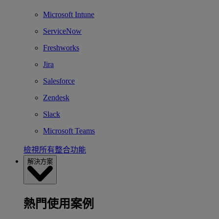
Microsoft Intune
ServiceNow
Freshworks
Jira
Salesforce
Zendesk
Slack
Microsoft Teams
檢視所有整合功能
解決方案
熱門使用案例