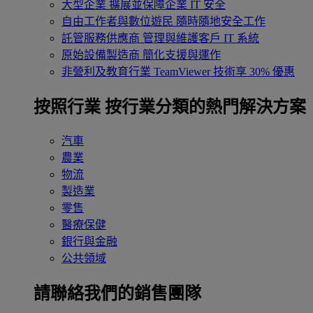
大型企業
擴展並保障企業 IT 安全
自由工作者與數位遊民
隨時隨地安全工作
託管服務供應商
管理與維護客戶 IT 系統
原始設備製造商
簡化支援與運作
非營利及教育行業
TeamViewer 技術享 30% 優惠
按照行業
按行業分類的熱門解決方案
汽車
農業
物流
製造業
零售
醫療保健
銀行與金融
公共領域
請聯絡我們的銷售團隊