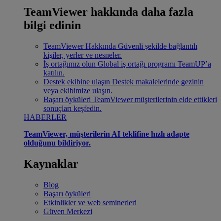
TeamViewer hakkında daha fazla
bilgi edinin
TeamViewer Hakkında
Güvenli şekilde bağlantılı
kişiler, yerler ve nesneler.
İş ortağımız olun
Global iş ortağı programı TeamUP’a
katılın.
Destek ekibine ulaşın
Destek makalelerinde gezinin
veya ekibimize ulaşın.
Başarı öyküleri
TeamViewer müşterilerinin elde ettikleri
sonuçları keşfedin.
HABERLER
TeamViewer, müşterilerin AI teklifine hızlı adapte
olduğunu bildiriyor.
Kaynaklar
Blog
Başarı öyküleri
Etkinlikler ve web seminerleri
Güven Merkezi