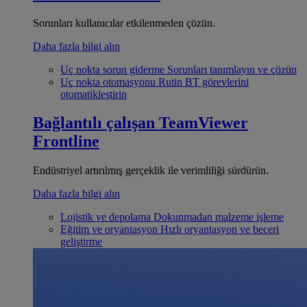
Sorunları kullanıcılar etkilenmeden çözün.
Daha fazla bilgi alın
Uç nokta sorun giderme
Sorunları tanımlayın ve çözün
Uç nokta otomasyonu
Rutin BT görevlerini
otomatikleştirin
Bağlantılı çalışan
TeamViewer
Frontline
Endüstriyel artırılmış gerçeklik ile verimliliği sürdürün.
Daha fazla bilgi alın
Lojistik ve depolama
Dokunmadan malzeme işleme
Eğitim ve oryantasyon
Hızlı oryantasyon ve beceri
geliştirme