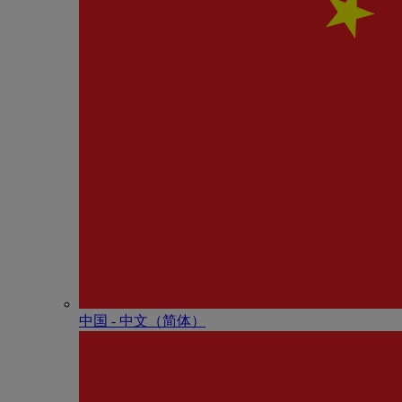
中国 - 中⽂（简体）