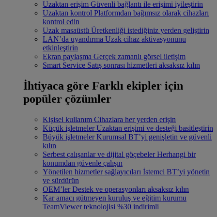
Uzaktan erişim
Güvenli bağlantı ile erişimi iyileştirin
Uzaktan kontrol
Platformdan bağımsız olarak cihazları
kontrol edin
Uzak masaüstü
Üretkenliği istediğiniz yerden geliştirin
LAN’da uyandırma
Uzak cihaz aktivasyonunu
etkinleştirin
Ekran paylaşma
Gerçek zamanlı görsel iletişim
Smart Service
Satış sonrası hizmetleri aksaksız kılın
İhtiyaca göre
Farklı ekipler için
popüler çözümler
Kişisel kullanım
Cihazlara her yerden erişin
Küçük işletmeler
Uzaktan erişimi ve desteği basitleştirin
Büyük işletmeler
Kurumsal BT’yi genişletin ve güvenli
kılın
Serbest çalışanlar ve dijital göçebeler
Herhangi bir
konumdan güvenle çalışın
Yönetilen hizmetler sağlayıcıları
İstemci BT’yi yönetin
ve sürdürün
OEM’ler
Destek ve operasyonları aksaksız kılın
Kar amacı gütmeyen kuruluş ve eğitim kurumu
TeamViewer teknolojisi %30 indirimli