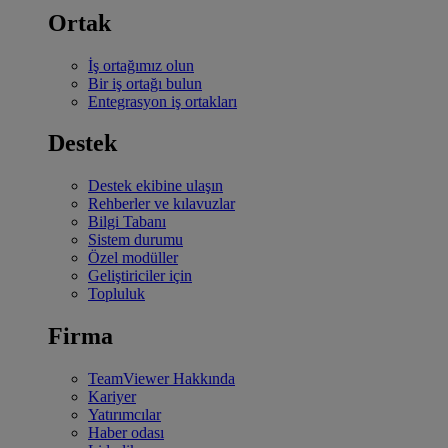
Ortak
İş ortağımız olun
Bir iş ortağı bulun
Entegrasyon iş ortakları
Destek
Destek ekibine ulaşın
Rehberler ve kılavuzlar
Bilgi Tabanı
Sistem durumu
Özel modüller
Geliştiriciler için
Topluluk
Firma
TeamViewer Hakkında
Kariyer
Yatırımcılar
Haber odası