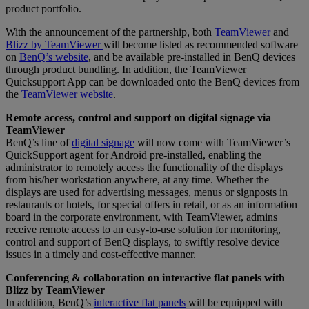
product portfolio.
With the announcement of the partnership, both
TeamViewer
and
Blizz by TeamViewer
will become listed as recommended software
on
BenQ’s website
, and be available pre-installed in BenQ devices
through product bundling. In addition, the TeamViewer
Quicksupport App can be downloaded onto the BenQ devices from
the
TeamViewer website
.
Remote access, control and support on digital signage via
TeamViewer
BenQ’s line of
digital signage
will now come with TeamViewer’s
QuickSupport agent for Android pre-installed, enabling the
administrator to remotely access the functionality of the displays
from his/her workstation anywhere, at any time. Whether the
displays are used for advertising messages, menus or signposts in
restaurants or hotels, for special offers in retail, or as an information
board in the corporate environment, with TeamViewer, admins
receive remote access to an easy-to-use solution for monitoring,
control and support of BenQ displays, to swiftly resolve device
issues in a timely and cost-effective manner.
Conferencing & collaboration on interactive flat panels with
Blizz by TeamViewer
In addition, BenQ’s
interactive flat panels
will be equipped with