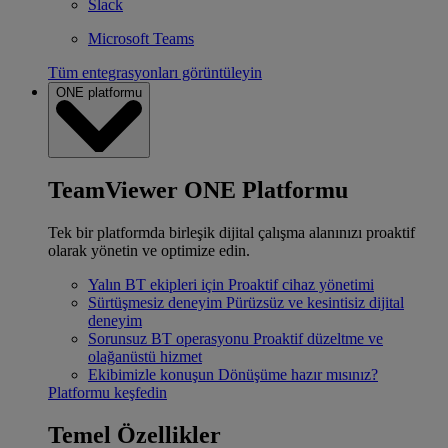
Slack
Microsoft Teams
Tüm entegrasyonları görüntüleyin
ONE platformu
TeamViewer ONE Platformu
Tek bir platformda birleşik dijital çalışma alanınızı proaktif
olarak yönetin ve optimize edin.
Yalın BT ekipleri için
Proaktif cihaz yönetimi
Sürtüşmesiz deneyim
Pürüzsüz ve kesintisiz dijital
deneyim
Sorunsuz BT operasyonu
Proaktif düzeltme ve
olağanüstü hizmet
Ekibimizle konuşun
Dönüşüme hazır mısınız?
Platformu keşfedin
Temel Özellikler