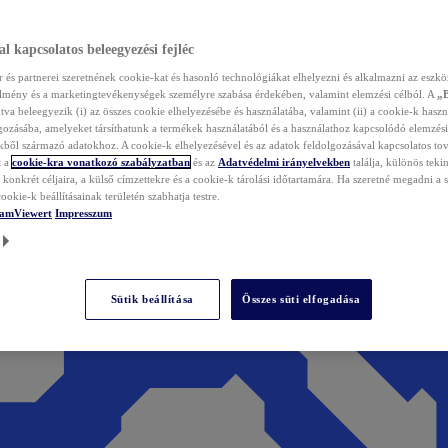
l kapcsolatos beleegyezési fejléc
és partnerei szeretnének cookie-kat és hasonló technológiákat elhelyezni és alkalmazni az eszkö
élmény és a marketingtevékenységek személyre szabása érdekében, valamint elemzési célból. A
„
tva beleegyezik (i) az összes cookie elhelyezésébe és használatába, valamint (ii) a cookie-k haszn
gozásába, amelyeket társíthatunk a termékek használatából és a használathoz kapcsolódó elemzési
ből származó adatokhoz. A cookie-k elhelyezésével és az adatok feldolgozásával kapcsolatos to
t a
cookie-kra vonatkozó szabályzatban
és az
Adatvédelmi irányelvekben
találja, különös tekin
konkrét céljaira, a külső címzettekre és a cookie-k tárolási időtartamára. Ha szeretné megadni a saj
ookie-k beállításainak területén szabhatja testre.
TeamViewert
Impresszum
Sütik beállítása
Összes süti elfogadása