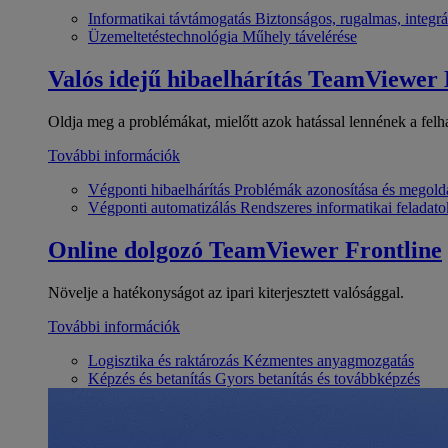
Informatikai távtámogatás
Biztonságos, rugalmas, integrá
Üzemeltetéstechnológia
Műhely távelérése
Valós idejű hibaelhárítás
TeamViewer
Oldja meg a problémákat, mielőtt azok hatással lennének a felh
További információk
Végponti hibaelhárítás
Problémák azonosítása és megold
Végponti automatizálás
Rendszeres informatikai feladato
Online dolgozó
TeamViewer Frontline
Növelje a hatékonyságot az ipari kiterjesztett valósággal.
További információk
Logisztika és raktározás
Kézmentes anyagmozgatás
Képzés és betanítás
Gyors betanítás és továbbképzés