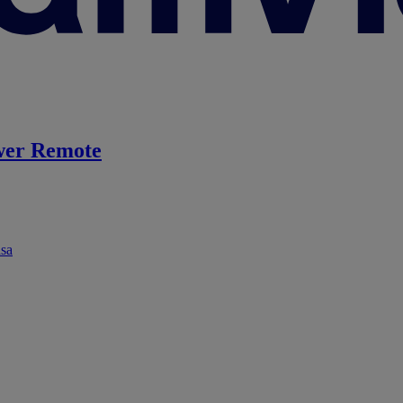
er Remote
ása