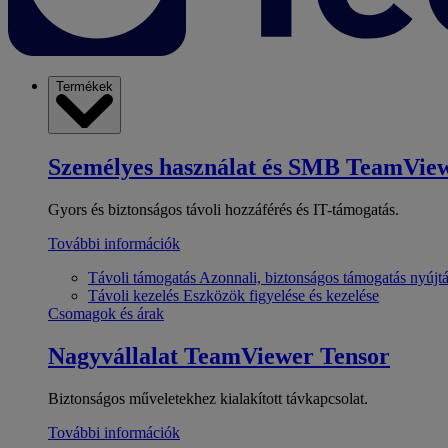
Termékek
Személyes használat és SMB
TeamView
Gyors és biztonságos távoli hozzáférés és IT-támogatás.
További információk
Távoli támogatás
Azonnali, biztonságos támogatás nyújt
Távoli kezelés
Eszközök figyelése és kezelése
Csomagok és árak
Nagyvállalat
TeamViewer Tensor
Biztonságos műveletekhez kialakított távkapcsolat.
További információk