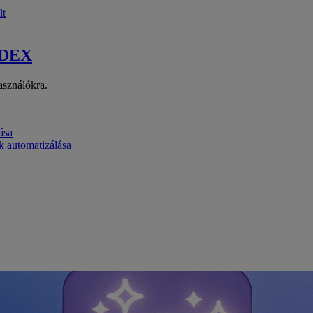
lt
 DEX
asználókra.
ása
k automatizálása