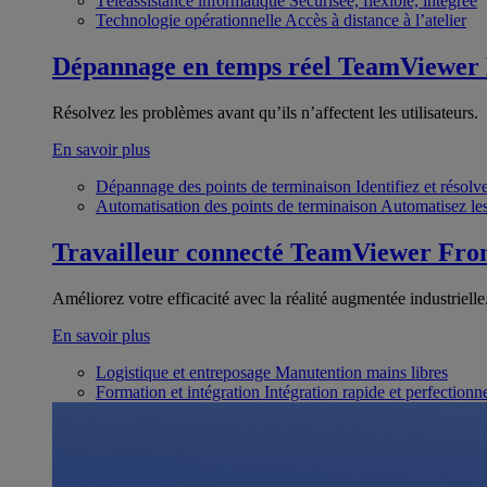
Téléassistance informatique
Sécurisée, flexible, intégrée
Technologie opérationnelle
Accès à distance à l’atelier
Dépannage en temps réel
TeamViewer
Résolvez les problèmes avant qu’ils n’affectent les utilisateurs.
En savoir plus
Dépannage des points de terminaison
Identifiez et résol
Automatisation des points de terminaison
Automatisez les
Travailleur connecté
TeamViewer Fron
Améliorez votre efficacité avec la réalité augmentée industrielle
En savoir plus
Logistique et entreposage
Manutention mains libres
Formation et intégration
Intégration rapide et perfection