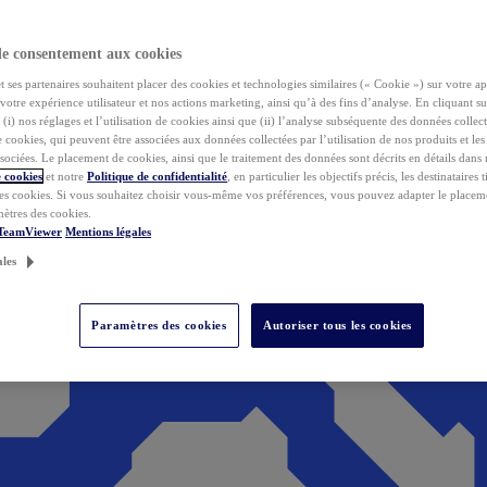
de consentement aux cookies
ses partenaires souhaitent placer des cookies et technologies similaires (« Cookie ») sur votre ap
votre expérience utilisateur et nos actions marketing, ainsi qu’à des fins d’analyse. En cliquant s
(i) nos réglages et l’utilisation de cookies ainsi que (ii) l’analyse subséquente des données collect
de cookies, qui peuvent être associées aux données collectées par l’utilisation de nos produits et le
sociées. Le placement de cookies, ainsi que le traitement des données sont décrits en détails dans
 cookies
et notre
Politique de confidentialité
, en particulier les objectifs précis, les destinataires t
es cookies. Si vous souhaitez choisir vous-même vos préférences, vous pouvez adapter le placem
mètres des cookies.
 TeamViewer
Mentions légales
ales
Paramètres des cookies
Autoriser tous les cookies