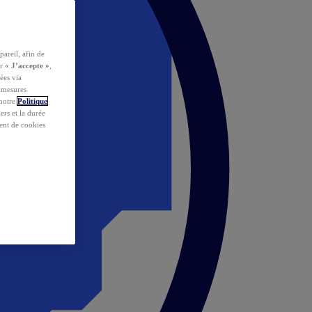
pareil, afin de
ur
« J’accepte »
,
ées via
s mesures
 notre
Politique
iers et la durée
ent de cookies