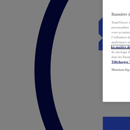
Bannière 
TeamViewer et 
personnaliser 
vous acceptez 
l’utilisation 
analytiques as
en matière de
de stockage d
dans les Para
Téléchargez
Mentions lég