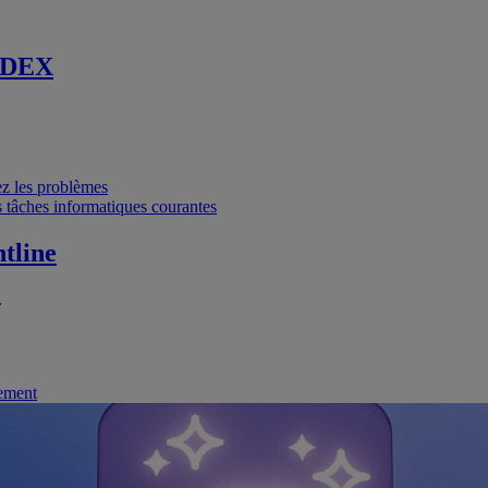
 DEX
vez les problèmes
 tâches informatiques courantes
tline
.
nement