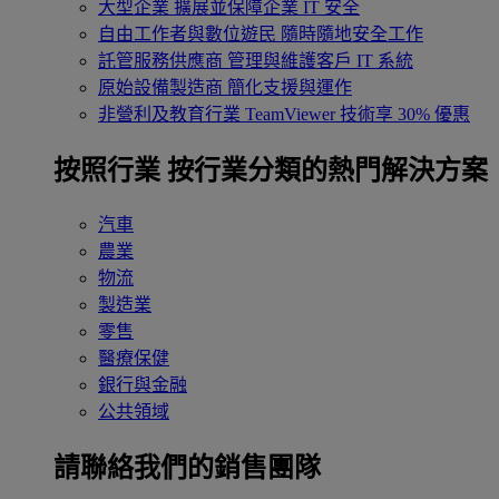
大型企業
擴展並保障企業 IT 安全
自由工作者與數位遊民
隨時隨地安全工作
託管服務供應商
管理與維護客戶 IT 系統
原始設備製造商
簡化支援與運作
非營利及教育行業
TeamViewer 技術享 30% 優惠
按照行業
按行業分類的熱門解決方案
汽車
農業
物流
製造業
零售
醫療保健
銀行與金融
公共領域
請聯絡我們的銷售團隊