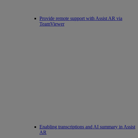
Provide remote support with Assist AR via
TeamViewer
Enabling transcriptions and AI summary in Assist
AR