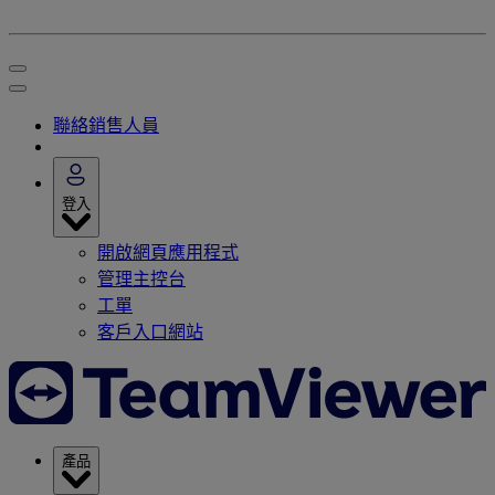
聯絡銷售人員
登入
開啟網頁應用程式
管理主控台
工單
客戶入口網站
產品