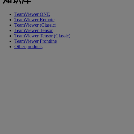
TeamViewer ONE
TeamViewer Remote
TeamViewer (Classic)
TeamViewer Tensor
TeamViewer Tensor (Classic)
TeamViewer Frontline
Other products