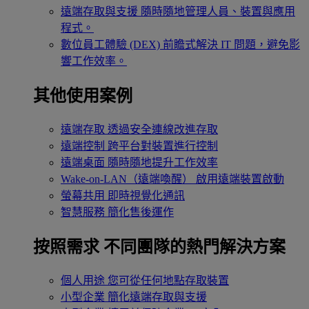
遠端存取與支援
隨時隨地管理人員、裝置與應用
程式。
數位員工體驗 (DEX)
前瞻式解決 IT 問題，避免影
響工作效率。
其他使用案例
遠端存取
透過安全連線改進存取
遠端控制
跨平台對裝置進行控制
遠端桌面
隨時隨地提升工作效率
Wake-on-LAN（遠端喚醒）
啟用遠端裝置啟動
螢幕共用
即時視覺化通訊
智慧服務
簡化售後運作
按照需求
不同團隊的熱門解決方案
個人用途
您可從任何地點存取裝置
小型企業
簡化遠端存取與支援