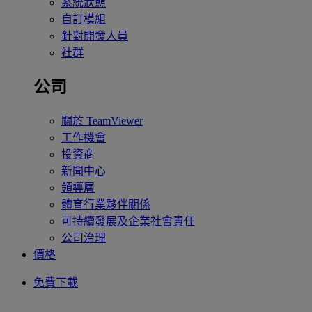
系統狀態
自訂模組
針對開發人員
社群
公司
關於 TeamViewer
工作機會
投資商
新聞中心
領導層
體育行業夥伴關係
可持續發展及企業社會責任
公司治理
價格
免費下載