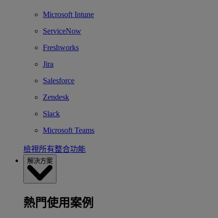
Microsoft Intune
ServiceNow
Freshworks
Jira
Salesforce
Zendesk
Slack
Microsoft Teams
檢視所有整合功能
解決方案
熱門使用案例