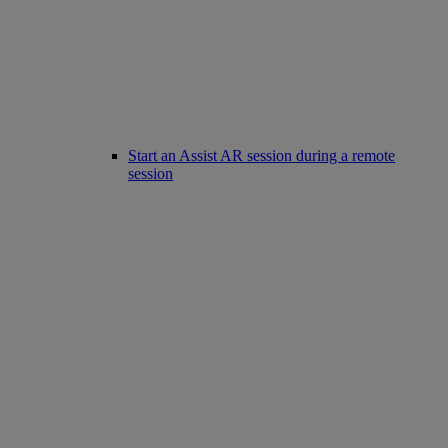
Start an Assist AR session during a remote
session