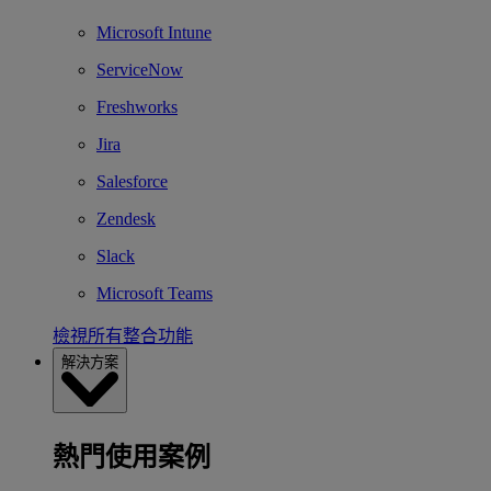
Microsoft Intune
ServiceNow
Freshworks
Jira
Salesforce
Zendesk
Slack
Microsoft Teams
檢視所有整合功能
解決方案
熱門使用案例