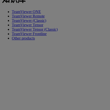
TeamViewer ONE
TeamViewer Remote
TeamViewer (Classic)
TeamViewer Tensor
TeamViewer Tensor (Classic)
TeamViewer Frontline
Other products