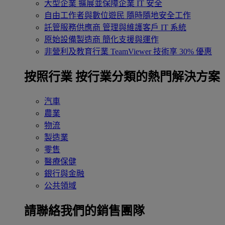
大型企業
擴展並保障企業 IT 安全
自由工作者與數位遊民
隨時隨地安全工作
託管服務供應商
管理與維護客戶 IT 系統
原始設備製造商
簡化支援與運作
非營利及教育行業
TeamViewer 技術享 30% 優惠
按照行業
按行業分類的熱門解決方案
汽車
農業
物流
製造業
零售
醫療保健
銀行與金融
公共領域
請聯絡我們的銷售團隊