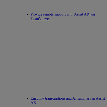
Provide remote support with Assist AR via
TeamViewer
Enabling transcriptions and AI summary in Assist
AR