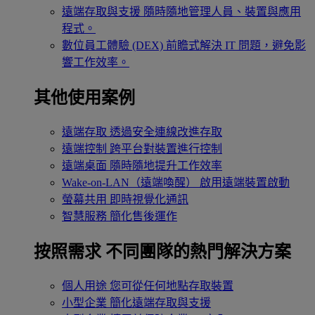
遠端存取與支援
隨時隨地管理人員、裝置與應用
程式。
數位員工體驗 (DEX)
前瞻式解決 IT 問題，避免影
響工作效率。
其他使用案例
遠端存取
透過安全連線改進存取
遠端控制
跨平台對裝置進行控制
遠端桌面
隨時隨地提升工作效率
Wake-on-LAN（遠端喚醒）
啟用遠端裝置啟動
螢幕共用
即時視覺化通訊
智慧服務
簡化售後運作
按照需求
不同團隊的熱門解決方案
個人用途
您可從任何地點存取裝置
小型企業
簡化遠端存取與支援