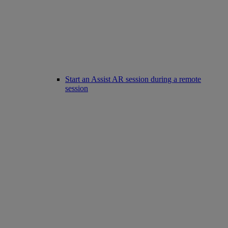
Start an Assist AR session during a remote
session