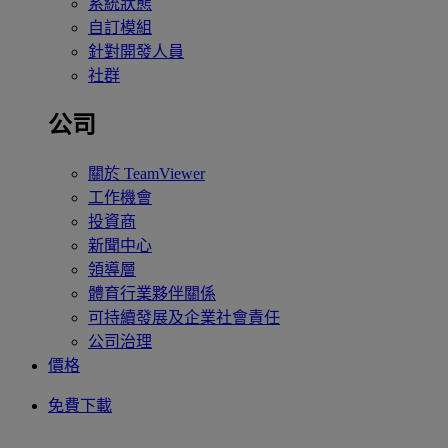
系統狀態
自訂模組
針對開發人員
社群
公司
關於 TeamViewer
工作機會
投資商
新聞中心
領導層
體育行業夥伴關係
可持續發展及企業社會責任
公司治理
價格
免費下載