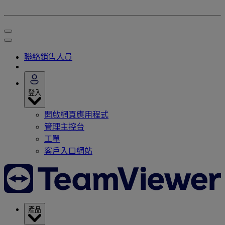
聯絡銷售人員
登入
開啟網頁應用程式
管理主控台
工單
客戶入口網站
產品