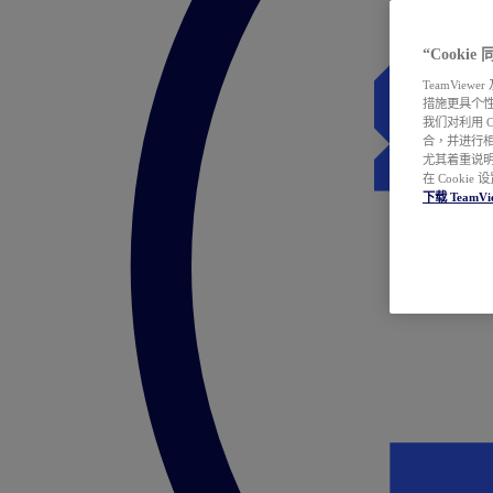
“Cooki
TeamVie
措施更具个
我们对利用 
合，并进行
尤其着重说明
在 Cookie
下载 TeamVi