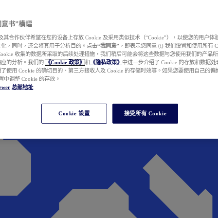
e 同意书”横幅
wer 及其合作伙伴希望在您的设备上存放 Cookie 及采用类似技术（“Cookie”），以使您的用
性化，同时，还会将其用于分析目的。点击
“我同意”
，即表示您同意 (i) 我们设置和使用所有 Cook
Cookie 收集的数据所采取的后续处理措施，我们稍后可能会将这些数据与您使用我们的产品
相应的分析。我们的
《Cookie 政策》
和
《隐私政策》
中进一步介绍了 Cookie 的存放和数据
了使用 Cookie 的确切目的、第三方接收人及 Cookie 的存储时效等。如果您要使用自己的
 设置中调整 Cookie 的存放。
ewer
总部地址
Cookie 設置
接受所有 Cookie