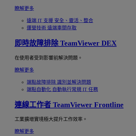
瞭解更多
遠端 IT 支援
安全、靈活、整合
運營技術
遠端車間存取
即時故障排除
TeamViewer DEX
在使用者受到影響前解決問題。
瞭解更多
端點故障排除
識別並解決問題
端點自動化
自動執行常規 IT 任務
連線工作者
TeamViewer Frontline
工業擴增實境極大提升工作效率。
瞭解更多