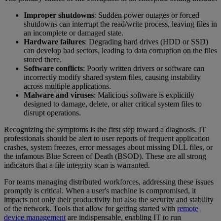
Improper shutdowns
: Sudden power outages or forced
shutdowns can interrupt the read/write process, leaving files in
an incomplete or damaged state.
Hardware failures
: Degrading hard drives (HDD or SSD)
can develop bad sectors, leading to data corruption on the files
stored there.
Software conflicts
: Poorly written drivers or software can
incorrectly modify shared system files, causing instability
across multiple applications.
Malware and viruses
: Malicious software is explicitly
designed to damage, delete, or alter critical system files to
disrupt operations.
Recognizing the symptoms is the first step toward a diagnosis. IT
professionals should be alert to user reports of frequent application
crashes, system freezes, error messages about missing DLL files, or
the infamous Blue Screen of Death (BSOD). These are all strong
indicators that a file integrity scan is warranted.
For teams managing distributed workforces, addressing these issues
promptly is critical. When a user's machine is compromised, it
impacts not only their productivity but also the security and stability
of the network. Tools that allow for getting started with
remote
device management
are indispensable, enabling IT to run