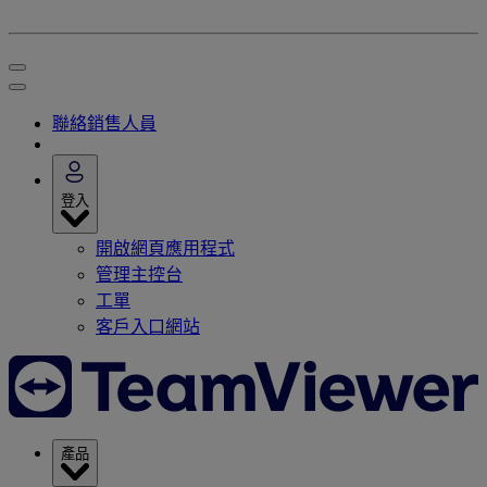
聯絡銷售人員
登入
開啟網頁應用程式
管理主控台
工單
客戶入口網站
產品