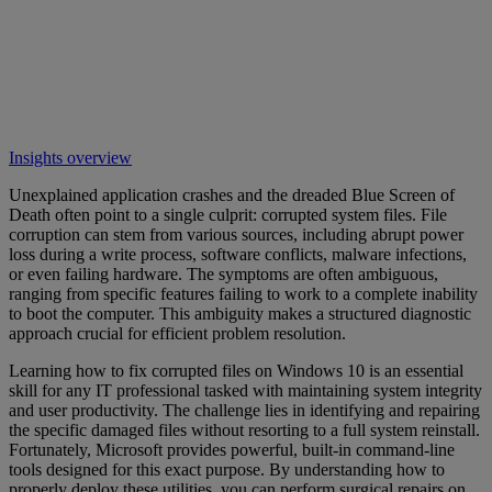
Insights overview
Unexplained application crashes and the dreaded Blue Screen of
Death often point to a single culprit: corrupted system files. File
corruption can stem from various sources, including abrupt power
loss during a write process, software conflicts, malware infections,
or even failing hardware. The symptoms are often ambiguous,
ranging from specific features failing to work to a complete inability
to boot the computer. This ambiguity makes a structured diagnostic
approach crucial for efficient problem resolution.
Learning how to fix corrupted files on Windows 10 is an essential
skill for any IT professional tasked with maintaining system integrity
and user productivity. The challenge lies in identifying and repairing
the specific damaged files without resorting to a full system reinstall.
Fortunately, Microsoft provides powerful, built-in command-line
tools designed for this exact purpose. By understanding how to
properly deploy these utilities, you can perform surgical repairs on