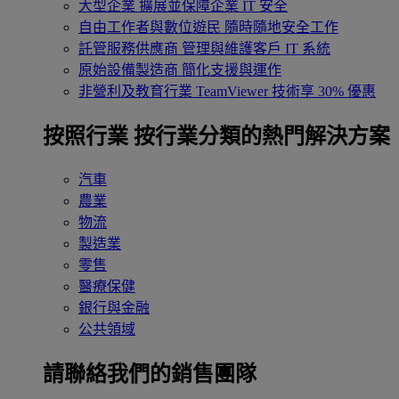
大型企業
擴展並保障企業 IT 安全
自由工作者與數位遊民
隨時隨地安全工作
託管服務供應商
管理與維護客戶 IT 系統
原始設備製造商
簡化支援與運作
非營利及教育行業
TeamViewer 技術享 30% 優惠
按照行業
按行業分類的熱門解決方案
汽車
農業
物流
製造業
零售
醫療保健
銀行與金融
公共領域
請聯絡我們的銷售團隊