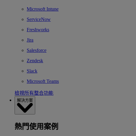
Microsoft Intune
ServiceNow
Freshworks
Jira
Salesforce
Zendesk
Slack
Microsoft Teams
檢視所有整合功能
解決方案
熱門使用案例