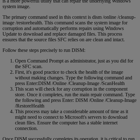
is a more powerful utility that can repair the underlying Windows
system image.
The primary command used in this context is dism /online /cleanup-
image /restorehealth. This command scans the system image for
corruption and automatically performs repairs using Windows
Update to download and replace damaged files. This process
ensures that the source files SFC relies on are clean and intact.
Follow these steps precisely to run DISM:
Open Command Prompt as administrator, just as you did for
the SFC scan.
First, it's good practice to check the health of the image
without making changes. Type the following command and
press Enter:DISM /Online /Cleanup-Image /ScanHealth
This scan will check for any corruption in the component
store. Once it completes, run the main repair command. Type
the following and press Enter: DISM /Online /Cleanup-Image
/RestoreHealth
This process may take a considerable amount of time as it
might need to connect to Microsoft's servers to download
clean files. Ensure the computer has a stable internet
connection.
Once DISM successfully completes its operation, it is critical to run