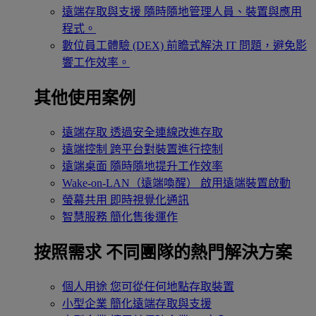
遠端存取與支援
隨時隨地管理人員、裝置與應用
程式。
數位員工體驗 (DEX)
前瞻式解決 IT 問題，避免影
響工作效率。
其他使用案例
遠端存取
透過安全連線改進存取
遠端控制
跨平台對裝置進行控制
遠端桌面
隨時隨地提升工作效率
Wake-on-LAN（遠端喚醒）
啟用遠端裝置啟動
螢幕共用
即時視覺化通訊
智慧服務
簡化售後運作
按照需求
不同團隊的熱門解決方案
個人用途
您可從任何地點存取裝置
小型企業
簡化遠端存取與支援