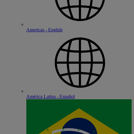
Americas - English
América Latina - Español