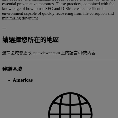
essential preventative measures. These practices, combined with the
knowledge of how to use SFC and DISM, create a resilient IT
environment capable of quickly recovering from file corruption and
minimizing downtime.
請選擇您所在的地區
選擇區域會更改 teamviewer.com 上的語言和/或內容
建議區域
Americas