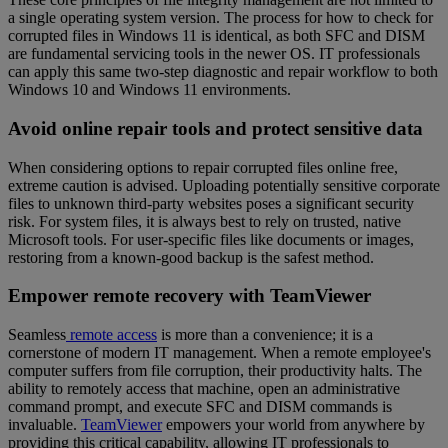
a single operating system version. The process for how to check for
corrupted files in Windows 11 is identical, as both SFC and DISM
are fundamental servicing tools in the newer OS. IT professionals
can apply this same two-step diagnostic and repair workflow to both
Windows 10 and Windows 11 environments.
Avoid online repair tools and protect sensitive data
When considering options to repair corrupted files online free,
extreme caution is advised. Uploading potentially sensitive corporate
files to unknown third-party websites poses a significant security
risk. For system files, it is always best to rely on trusted, native
Microsoft tools. For user-specific files like documents or images,
restoring from a known-good backup is the safest method.
Empower remote recovery with TeamViewer
Seamless
remote access
is more than a convenience; it is a
cornerstone of modern IT management. When a remote employee's
computer suffers from file corruption, their productivity halts. The
ability to remotely access that machine, open an administrative
command prompt, and execute SFC and DISM commands is
invaluable.
TeamViewer
empowers your world from anywhere by
providing this critical capability, allowing IT professionals to