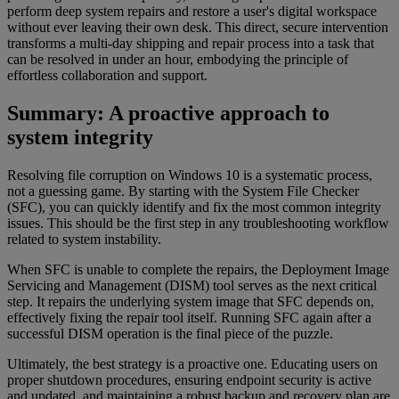
perform deep system repairs and restore a user's digital workspace
without ever leaving their own desk. This direct, secure intervention
transforms a multi-day shipping and repair process into a task that
can be resolved in under an hour, embodying the principle of
effortless collaboration and support.
Summary: A proactive approach to
system integrity
Resolving file corruption on Windows 10 is a systematic process,
not a guessing game. By starting with the System File Checker
(SFC), you can quickly identify and fix the most common integrity
issues. This should be the first step in any troubleshooting workflow
related to system instability.
When SFC is unable to complete the repairs, the Deployment Image
Servicing and Management (DISM) tool serves as the next critical
step. It repairs the underlying system image that SFC depends on,
effectively fixing the repair tool itself. Running SFC again after a
successful DISM operation is the final piece of the puzzle.
Ultimately, the best strategy is a proactive one. Educating users on
proper shutdown procedures, ensuring endpoint security is active
and updated, and maintaining a robust backup and recovery plan are