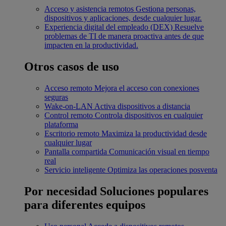
Acceso y asistencia remotos
Gestiona personas,
dispositivos y aplicaciones, desde cualquier lugar.
Experiencia digital del empleado (DEX)
Resuelve
problemas de TI de manera proactiva antes de que
impacten en la productividad.
Otros casos de uso
Acceso remoto
Mejora el acceso con conexiones
seguras
Wake-on-LAN
Activa dispositivos a distancia
Control remoto
Controla dispositivos en cualquier
plataforma
Escritorio remoto
Maximiza la productividad desde
cualquier lugar
Pantalla compartida
Comunicación visual en tiempo
real
Servicio inteligente
Optimiza las operaciones posventa
Por necesidad
Soluciones populares
para diferentes equipos