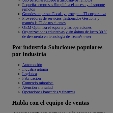
Uso personal
Accede a dispositivos remotos
Pequeñas empresas
Simplifica el acceso y el soporte
remotos
Grandes empresas
Escala y protege tu TI corporativa
Proveedores de servicios gestionados
Gestiona y
mantén la TI de tus clientes
OEM
Optimiza el soporte y las operaciones
Organizaciones educativas y sin ánimo de lucro
30 %
de descuento en tecnología de TeamViewer
Por industria
Soluciones populares
por industria
Automoción
Industria agraria
Logística
Fabricación
Comercio minorista
Atención a la salud
Operaciones bancarias y finanzas
Habla con el equipo de ventas