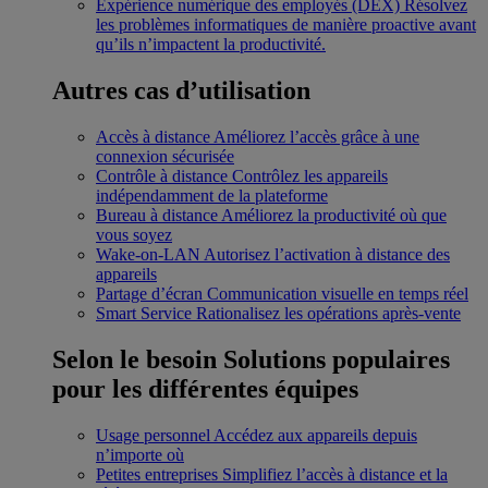
Expérience numérique des employés (DEX)
Résolvez
les problèmes informatiques de manière proactive avant
qu’ils n’impactent la productivité.
Autres cas d’utilisation
Accès à distance
Améliorez l’accès grâce à une
connexion sécurisée
Contrôle à distance
Contrôlez les appareils
indépendamment de la plateforme
Bureau à distance
Améliorez la productivité où que
vous soyez
Wake-on-LAN
Autorisez l’activation à distance des
appareils
Partage d’écran
Communication visuelle en temps réel
Smart Service
Rationalisez les opérations après-vente
Selon le besoin
Solutions populaires
pour les différentes équipes
Usage personnel
Accédez aux appareils depuis
n’importe où
Petites entreprises
Simplifiez l’accès à distance et la