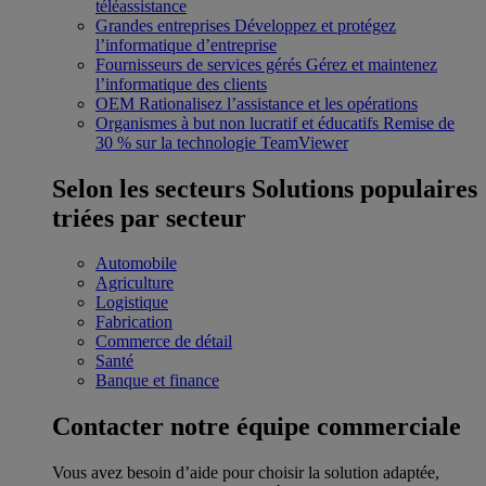
téléassistance
Grandes entreprises
Développez et protégez
l’informatique d’entreprise
Fournisseurs de services gérés
Gérez et maintenez
l’informatique des clients
OEM
Rationalisez l’assistance et les opérations
Organismes à but non lucratif et éducatifs
Remise de
30 % sur la technologie TeamViewer
Selon les secteurs
Solutions populaires
triées par secteur
Automobile
Agriculture
Logistique
Fabrication
Commerce de détail
Santé
Banque et finance
Contacter notre équipe commerciale
Vous avez besoin d’aide pour choisir la solution adaptée,