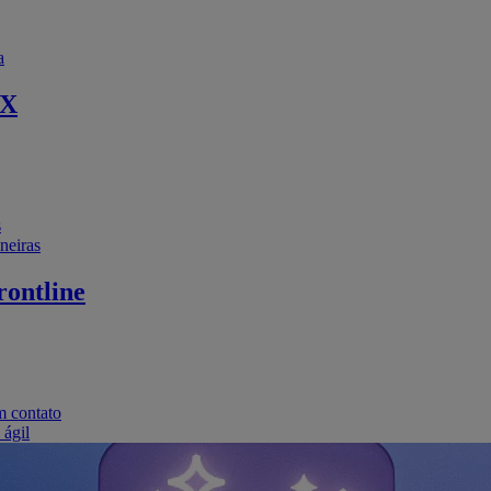
a
EX
s
neiras
ontline
m contato
 ágil