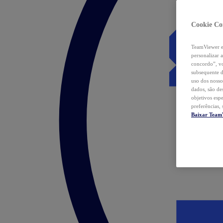
Cookie Co
TeamViewer e 
personalizar 
concordo”, vo
subsequente d
uso dos nosso
dados, são de
objetivos esp
preferências,
Baixar Team