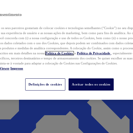
nsentimento
os seus parceiros gostariam de colocar cookies e tecnologias semelhantes (“Cookie”) no seu disp
a sua experiência de usuário e as nossas ações de marketing, bem como para fins de analítica. Ao 
cê concorda com (i) a nossa configuração e uso de todos os Cookies, bem como (ii) o nosso pr
os dados coletados com o uso dos Cookies, que depois podem ser combinados com dados coletad
s produtos e medidas de analítica correspondentes. A colocação do Cookie, assim como o proces
scritos em mais detalhes na nossa
Política de Cookies
e
Política de Privacidade
, especialmente
ecíficos, terceiros destinatários e tempo de armazenamento dos cookies. Se quiser escolher as suas
 sinta-se à vontade para adaptar a colocação de Cookies nas Configurações de Cookies.
Viewer
Impresso
Definições de cookies
Aceitar todos os cookies