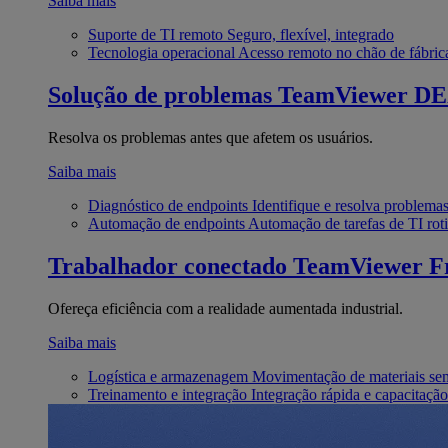
Saiba mais
Suporte de TI remoto
Seguro, flexível, integrado
Tecnologia operacional
Acesso remoto no chão de fábric
Solução de problemas
TeamViewer D
Resolva os problemas antes que afetem os usuários.
Saiba mais
Diagnóstico de endpoints
Identifique e resolva problema
Automação de endpoints
Automação de tarefas de TI roti
Trabalhador conectado
TeamViewer Fr
Ofereça eficiência com a realidade aumentada industrial.
Saiba mais
Logística e armazenagem
Movimentação de materiais se
Treinamento e integração
Integração rápida e capacitação