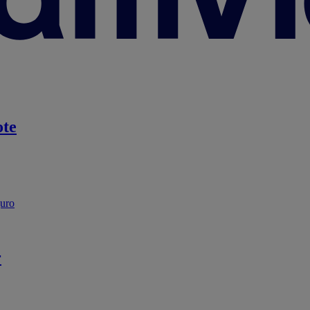
te
guro
r