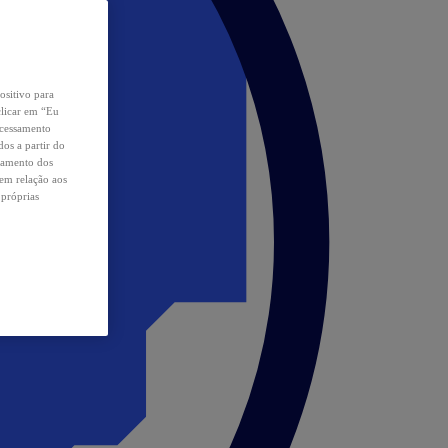
ositivo para
clicar em “Eu
ocessamento
os a partir do
samento dos
 em relação aos
 próprias