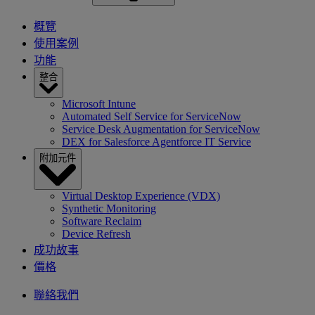
概覽
使用案例
功能
整合
Microsoft Intune
Automated Self Service for ServiceNow
Service Desk Augmentation for ServiceNow
DEX for Salesforce Agentforce IT Service
附加元件
Virtual Desktop Experience (VDX)
Synthetic Monitoring
Software Reclaim
Device Refresh
成功故事
價格
聯絡我們