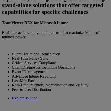
stand-alone solutions that offer targeted
capabilities for specific challenges
TeamViewer DEX for Microsoft Intune
Real-time actions and granular control that maximize Microsoft
Intune’s power.
Client Health and Remediation
Real-Time Policy Sync
Critical Services Compliance
Client Diagnostics for Intune Operations
Event ID Management
Advanced Intune Reporting
Last-Mile Patching
Real-Time Inventory Normalisation and Viability
Peer-to-Peer Distribution
Explore solution