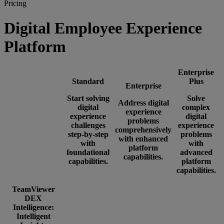
Pricing
Digital Employee Experience
Platform
Enterprise
Standard
Plus
Enterprise
Start solving
Solve
Address digital
digital
complex
experience
experience
digital
problems
challenges
experience
comprehensively
step-by-step
problems
with enhanced
with
with
platform
foundational
advanced
capabilities.
capabilities.
platform
capabilities.
TeamViewer
DEX
Intelligence:
Intelligent