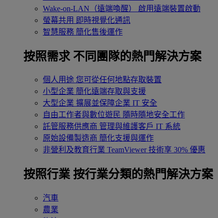
Wake-on-LAN（遠端喚醒）
啟用遠端裝置啟動
螢幕共用
即時視覺化通訊
智慧服務
簡化售後運作
按照需求
不同團隊的熱門解決方案
個人用途
您可從任何地點存取裝置
小型企業
簡化遠端存取與支援
大型企業
擴展並保障企業 IT 安全
自由工作者與數位遊民
隨時隨地安全工作
託管服務供應商
管理與維護客戶 IT 系統
原始設備製造商
簡化支援與運作
非營利及教育行業
TeamViewer 技術享 30% 優惠
按照行業
按行業分類的熱門解決方案
汽車
農業