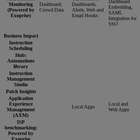
Dashboard
Monitoring
Dashboard,
Dashboards,
Embedding,
(Powered by
Crowd Data
Alerts, Web and
SAML
Exoprise)
Email Hooks
Integration for
SSO
Business Impact
Instruction
Scheduling
Hub:
Automations
library
Instruction
Management
Studio
Patch Insights
Application
Experience
Local and
Local Apps
Management
Web Apps
(AXM)
ISP
benchmarking:
Powered by
Exoprise