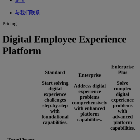
定价
与我们联系
Pricing
Digital Employee Experience
Platform
Enterprise
Standard
Plus
Enterprise
Start solving
Solve
Address digital
digital
complex
experience
experience
digital
problems
challenges
experience
comprehensively
step-by-step
problems
with enhanced
with
with
platform
foundational
advanced
capabilities.
capabilities.
platform
capabilities.
TeamViewer