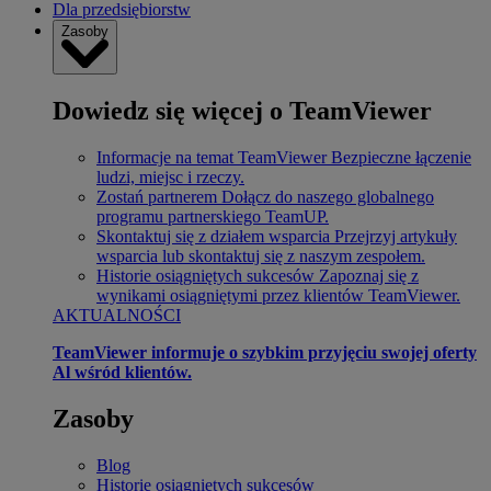
Dla przedsiębiorstw
Zasoby
Dowiedz się więcej o TeamViewer
Informacje na temat TeamViewer
Bezpieczne łączenie
ludzi, miejsc i rzeczy.
Zostań partnerem
Dołącz do naszego globalnego
programu partnerskiego TeamUP.
Skontaktuj się z działem wsparcia
Przejrzyj artykuły
wsparcia lub skontaktuj się z naszym zespołem.
Historie osiągniętych sukcesów
Zapoznaj się z
wynikami osiągniętymi przez klientów TeamViewer.
AKTUALNOŚCI
TeamViewer informuje o szybkim przyjęciu swojej oferty
Al wśród klientów.
Zasoby
Blog
Historie osiągniętych sukcesów