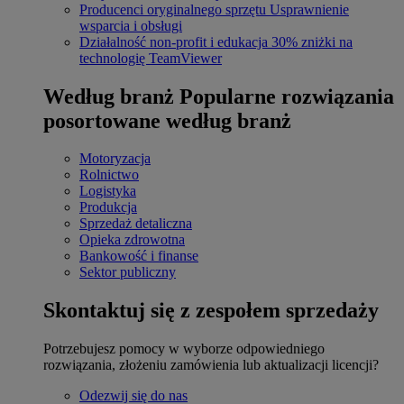
Producenci oryginalnego sprzętu
Usprawnienie
wsparcia i obsługi
Działalność non-profit i edukacja
30% zniżki na
technologię TeamViewer
Według branż
Popularne rozwiązania
posortowane według branż
Motoryzacja
Rolnictwo
Logistyka
Produkcja
Sprzedaż detaliczna
Opieka zdrowotna
Bankowość i finanse
Sektor publiczny
Skontaktuj się z zespołem sprzedaży
Potrzebujesz pomocy w wyborze odpowiedniego
rozwiązania, złożeniu zamówienia lub aktualizacji licencji?
Odezwij się do nas