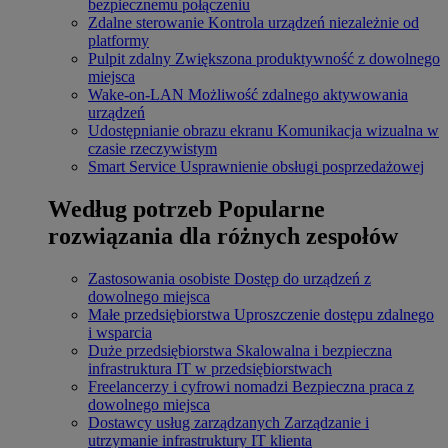
bezpiecznemu połączeniu
Zdalne sterowanie
Kontrola urządzeń niezależnie od
platformy
Pulpit zdalny
Zwiększona produktywność z dowolnego
miejsca
Wake-on-LAN
Możliwość zdalnego aktywowania
urządzeń
Udostępnianie obrazu ekranu
Komunikacja wizualna w
czasie rzeczywistym
Smart Service
Usprawnienie obsługi posprzedażowej
Według potrzeb
Popularne
rozwiązania dla różnych zespołów
Zastosowania osobiste
Dostęp do urządzeń z
dowolnego miejsca
Małe przedsiębiorstwa
Uproszczenie dostępu zdalnego
i wsparcia
Duże przedsiębiorstwa
Skalowalna i bezpieczna
infrastruktura IT w przedsiębiorstwach
Freelancerzy i cyfrowi nomadzi
Bezpieczna praca z
dowolnego miejsca
Dostawcy usług zarządzanych
Zarządzanie i
utrzymanie infrastruktury IT klienta