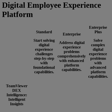
Digital Employee Experience
Platform
Enterprise
Standard
Plus
Enterprise
Start solving
Solve
Address digital
digital
complex
experience
experience
digital
problems
challenges
experience
comprehensively
step-by-step
problems
with enhanced
with
with
platform
foundational
advanced
capabilities.
capabilities.
platform
capabilities.
TeamViewer
DEX
Intelligence:
Intelligent
Insights