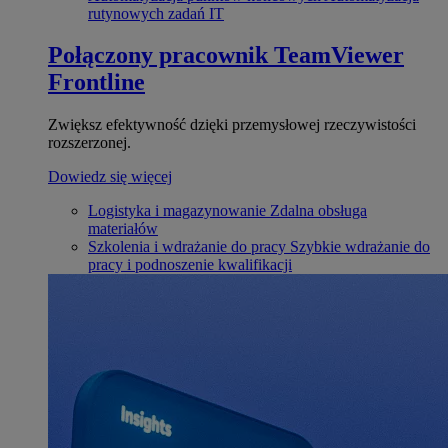
rutynowych zadań IT
Połączony pracownik
TeamViewer
Frontline
Zwiększ efektywność dzięki przemysłowej rzeczywistości
rozszerzonej.
Dowiedz się więcej
Logistyka i magazynowanie
Zdalna obsługa
materiałów
Szkolenia i wdrażanie do pracy
Szybkie wdrażanie do
pracy i podnoszenie kwalifikacji