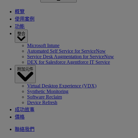
概覽
使用案例
功能
整合
Microsoft Intune
Automated Self Service for ServiceNow
Service Desk Augmentation for ServiceNow
DEX for Salesforce Agentforce IT Service
附加元件
Virtual Desktop Experience (VDX)
Synthetic Monitoring
Software Reclaim
Device Refresh
成功故事
價格
聯絡我們