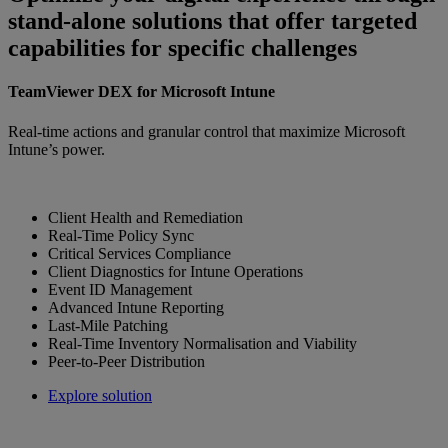
stand-alone solutions that offer targeted
capabilities for specific challenges
TeamViewer DEX for Microsoft Intune
Real-time actions and granular control that maximize Microsoft
Intune’s power.
Client Health and Remediation
Real-Time Policy Sync
Critical Services Compliance
Client Diagnostics for Intune Operations
Event ID Management
Advanced Intune Reporting
Last-Mile Patching
Real-Time Inventory Normalisation and Viability
Peer-to-Peer Distribution
Explore solution