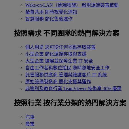
Wake-on-LAN（遠端喚醒）
啟用遠端裝置啟動
螢幕共用
即時視覺化通訊
智慧服務
簡化售後運作
按照需求
不同團隊的熱門解決方案
個人用途
您可從任何地點存取裝置
小型企業
簡化遠端存取與支援
大型企業
擴展並保障企業 IT 安全
自由工作者與數位遊民
隨時隨地安全工作
託管服務供應商
管理與維護客戶 IT 系統
原始設備製造商
簡化支援與運作
非營利及教育行業
TeamViewer 技術享 30% 優惠
按照行業
按行業分類的熱門解決方案
汽車
農業