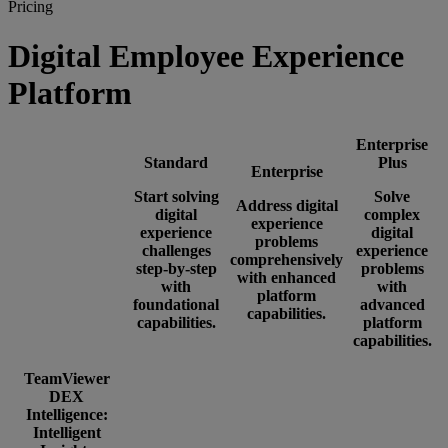
Pricing
Digital Employee Experience
Platform
Enterprise
Standard
Plus
Enterprise
Start solving
Solve
Address digital
digital
complex
experience
experience
digital
problems
challenges
experience
comprehensively
step-by-step
problems
with enhanced
with
with
platform
foundational
advanced
capabilities.
capabilities.
platform
capabilities.
TeamViewer
DEX
Intelligence:
Intelligent