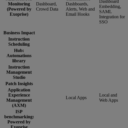
Dashboard
Monitoring
Dashboard,
Dashboards,
Embedding,
(Powered by
Crowd Data
Alerts, Web and
SAML
Exoprise)
Email Hooks
Integration for
SSO
Business Impact
Instruction
Scheduling
Hub:
Automations
library
Instruction
Management
Studio
Patch Insights
Application
Experience
Local and
Local Apps
Management
Web Apps
(AXM)
ISP
benchmarking:
Powered by
Exoprise